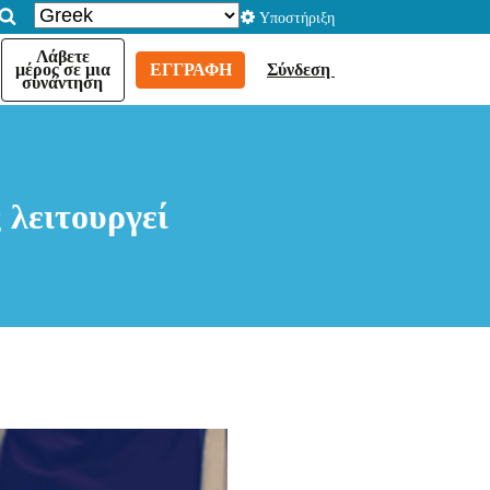
Υποστήριξη
Λάβετε
μέρος σε μια
ΕΓΓΡΑΦΉ
Σύνδεση
συνάντηση
λειτουργεί