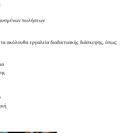
ς
κρυσμένων πωλήσεων
ι τα ακόλουθα εργαλεία διαδικτυακής διάσκεψης, όπως:
ια
ης
ν
ική