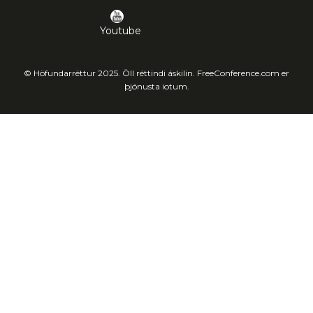
Youtube
© Höfundarréttur 2025. Öll réttindi áskilin. FreeConference.com er
þjónusta iotum.