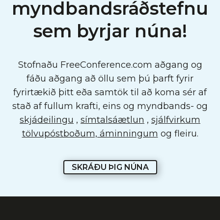
myndbandsráðstefnu
sem byrjar núna!
Stofnaðu FreeConference.com aðgang og
fáðu aðgang að öllu sem þú þarft fyrir
fyrirtækið þitt eða samtök til að koma sér af
stað af fullum krafti, eins og myndbands- og
skjádeilingu
,
símtalsáætlun
,
sjálfvirkum
tölvupóstboðum, áminningum
og fleiru.
SKRÁÐU ÞIG NÚNA