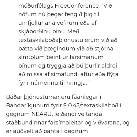
móðurfélags FreeConference. "Við
höfum nú þegar fengið þig til
umfjöllunar á vefnum eða af
skjáborðinu þínu. Með
textaskilaboðaþjónustu erum við að
bæta við þægindum við að stjórna
símtölum beint úr farsímanum
þínum og tryggja að þú þurfir aldrei
að missa af símafundi aftur eða flýta
fyrir númerinu til hringja. ”
Báðar þjónusturnar eru fáanlegar í
Bandaríkjunum fyrir $ 0.45/textaskilaboð í
gegnum NEARU, leiðandi veitanda
staðbundinnar farsímaleitar og viðvarana, og
er auðvelt að panta í gegnum