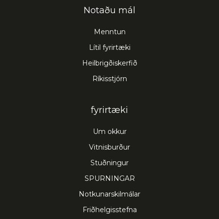
Notaðu mál
Menntun
Lítil fyrirtæki
Heilbrigðiskerfið
Ríkisstjórn
fyrirtæki
Um okkur
Vitnisburður
Stuðningur
SPURNINGAR
Notkunarskilmálar
Friðhelgisstefna