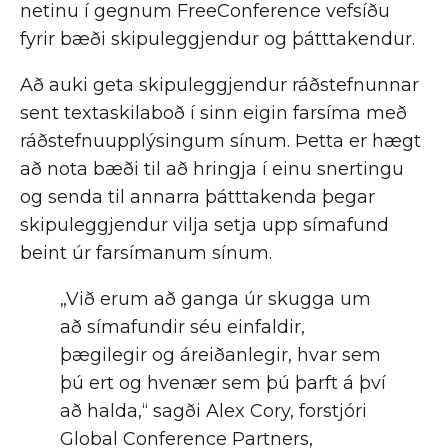
netinu í gegnum FreeConference vefsíðu
fyrir bæði skipuleggjendur og þátttakendur.
Að auki geta skipuleggjendur ráðstefnunnar
sent textaskilaboð í sinn eigin farsíma með
ráðstefnuupplýsingum sínum. Þetta er hægt
að nota bæði til að hringja í einu snertingu
og senda til annarra þátttakenda þegar
skipuleggjendur vilja setja upp símafund
beint úr farsímanum sínum.
„Við erum að ganga úr skugga um
að símafundir séu einfaldir,
þægilegir og áreiðanlegir, hvar sem
þú ert og hvenær sem þú þarft á því
að halda,“ sagði Alex Cory, forstjóri
Global Conference Partners,