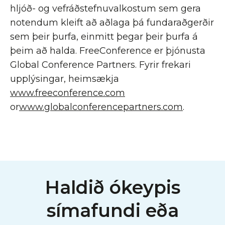
hljóð- og vefráðstefnuvalkostum sem gera
notendum kleift að aðlaga þá fundaraðgerðir
sem þeir þurfa, einmitt þegar þeir þurfa á
þeim að halda. FreeConference er þjónusta
Global Conference Partners. Fyrir frekari
upplýsingar, heimsækja
www.freeconference.com
or
www.globalconferencepartners.com
.
Haldið ókeypis
símafundi eða