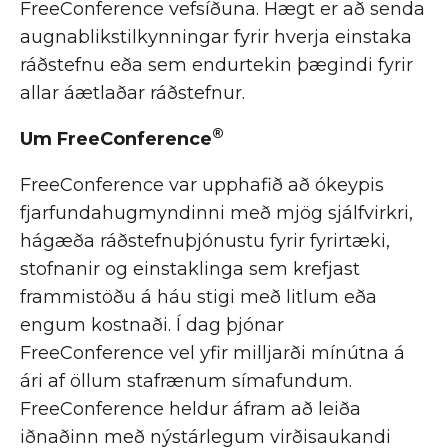
FreeConference vefsíðuna. Hægt er að senda
augnablikstilkynningar fyrir hverja einstaka
ráðstefnu eða sem endurtekin þægindi fyrir
allar áætlaðar ráðstefnur.
®
Um FreeConference
FreeConference var upphafið að ókeypis
fjarfundahugmyndinni með mjög sjálfvirkri,
hágæða ráðstefnuþjónustu fyrir fyrirtæki,
stofnanir og einstaklinga sem krefjast
frammistöðu á háu stigi með litlum eða
engum kostnaði. Í dag þjónar
FreeConference vel yfir milljarði mínútna á
ári af öllum stafrænum símafundum.
FreeConference heldur áfram að leiða
iðnaðinn með nýstárlegum virðisaukandi