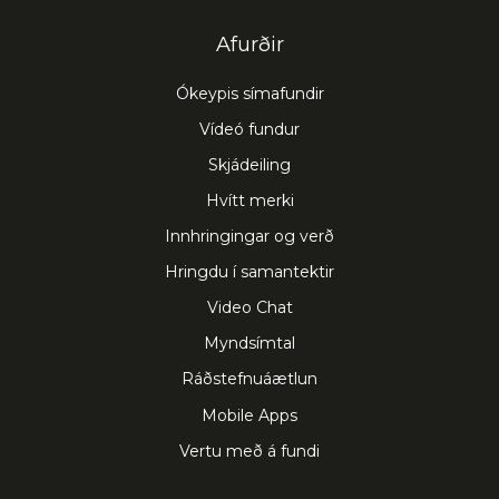
Afurðir
Ókeypis símafundir
Vídeó fundur
Skjádeiling
Hvítt merki
Innhringingar og verð
Hringdu í samantektir
Video Chat
Myndsímtal
Ráðstefnuáætlun
Mobile Apps
Vertu með á fundi