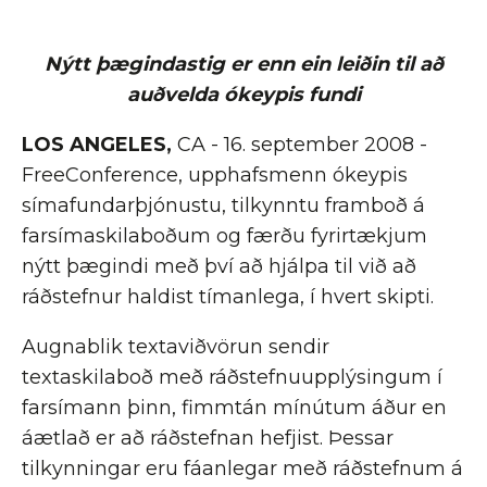
Nýtt þægindastig er enn ein leiðin til að
auðvelda ókeypis fundi
LOS ANGELES,
CA - 16. september 2008 -
FreeConference, upphafsmenn ókeypis
símafundarþjónustu, tilkynntu framboð á
farsímaskilaboðum og færðu fyrirtækjum
nýtt þægindi með því að hjálpa til við að
ráðstefnur haldist tímanlega, í hvert skipti.
Augnablik textaviðvörun sendir
textaskilaboð með ráðstefnuupplýsingum í
farsímann þinn, fimmtán mínútum áður en
áætlað er að ráðstefnan hefjist. Þessar
tilkynningar eru fáanlegar með ráðstefnum á