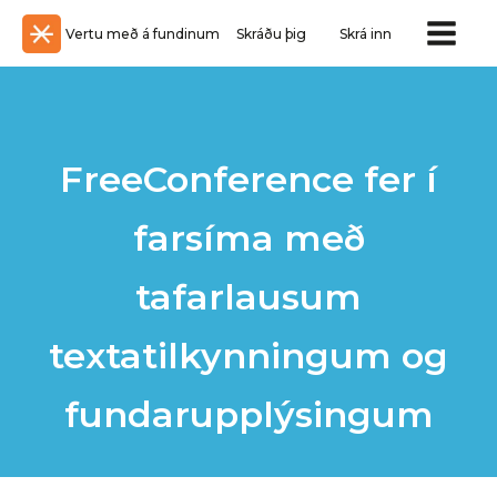
Vertu með á fundinum
Skráðu þig
Skrá inn
FreeConference fer í
farsíma með
tafarlausum
textatilkynningum og
fundarupplýsingum