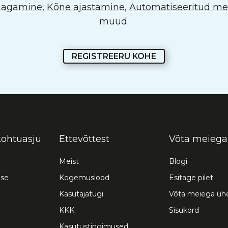
 jagamine
,
Kõne ajastamine
,
Automatiseeritud mei
muud.
REGISTREERU KOHE
kohtuasju
Ettevõttest
Võta meiega
Meist
Blogi
use
Kogemuslood
Esitage pilet
Kasutajatugi
Võta meiega üh
KKK
Sisukord
Kasutustingimused