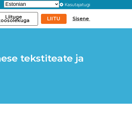
Kasutajatugi
Liituge
LIITU
Sisene
koosolekuga
se tekstiteate ja