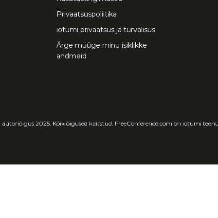
Privaatsuspoliitika
iotumi privaatsus ja turvalisus
Ärge müüge minu isiklikke
andmeid
 autoriõigus 2025. Kõik õigused kaitstud. FreeConference.com on iotumi teenu