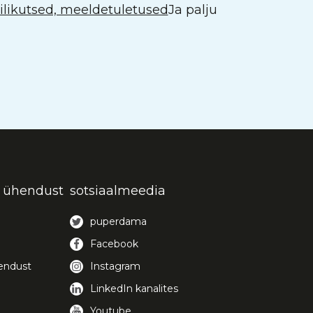
likutsed, meeldetuletused
Ja palju
 ühendust
sotsiaalmeedia
puperdama
Facebook
endust
Instagram
LinkedIn kanalites
Youtube