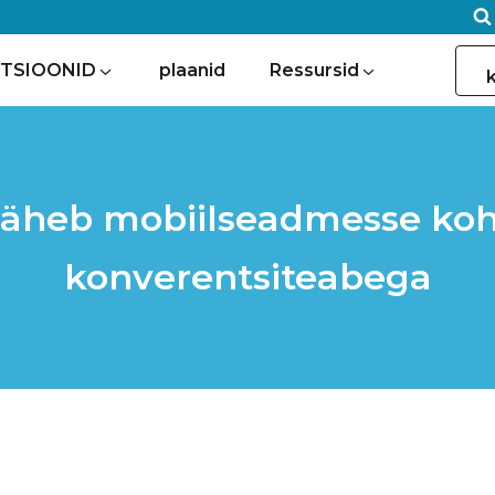
TSIOONID
plaanid
Ressursid
äheb mobiilseadmesse kohe
konverentsiteabega