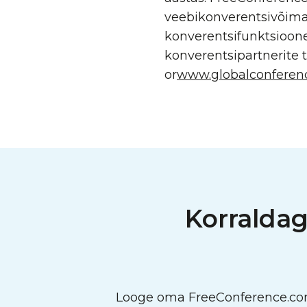
veebikonverentsivõima
konverentsifunktsioone 
konverentsipartnerite 
or
www.globalconferen
Korraldag
Looge oma FreeConference.com 