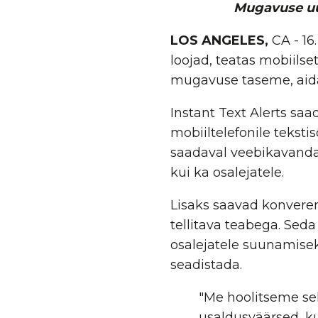
Mugavuse uus
LOS ANGELES,
CA - 16
loojad, teatas mobiils
mugavuse taseme, aidat
Instant Text Alerts saa
mobiiltelefonile tekst
saadaval veebikavandat
kui ka osalejatele.
Lisaks saavad konveren
tellitava teabega. Seda
osalejatele suunamisek
seadistada.
"Me hoolitseme sel
usaldusväärsed, k