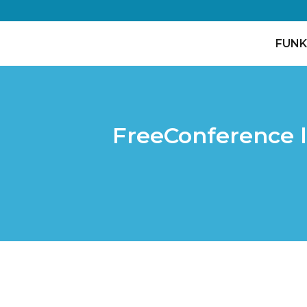
FUNK
FreeConference l