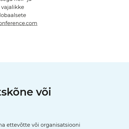
vajalikke
globaalsete
onference.com
tskõne või
 ettevõtte või organisatsiooni