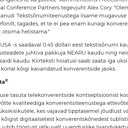
l Conference Partners tegevjuht Alex Cory. "Olem
astanud. Tekstsõnumiteenustega lisame mugavuse 
lefonilt, tagades, et te ei pea enam kunagi konver
 otsima helistama."
SA -s saadaval 0.45 dollari eest tekstisõnumi ka
tusteadete juhtiva pakkuja NEARU kaudu ning neid 
aidi kaudu. Kiirteksti hoiatusi saab saata iga üks
orral kõigi kavandatud konverentside jaoks.
®
ta
use tasuta telekonverentside kontseptsioonist koo
võtte kvaliteediga konverentsiteenustega ettevõte
üksikisikutele, kes vajavad tipptasemel jõudlust v
õigist digitaalsetest konverentskõnedest tublisti
juhib tööstust jätkuvalt uuenduslike lisandväärtu