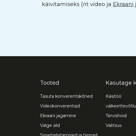
käivitamiseks (nt video ja
Ekraani
Tooted
Kasutage 
Tasuta konverentskõned
Käsitöö
Videokonverentsid
väikeettevõtl
Ekraani jagamine
Tervishoid
Valge sild
Valitsus
Sissehelistamised ja hinnad