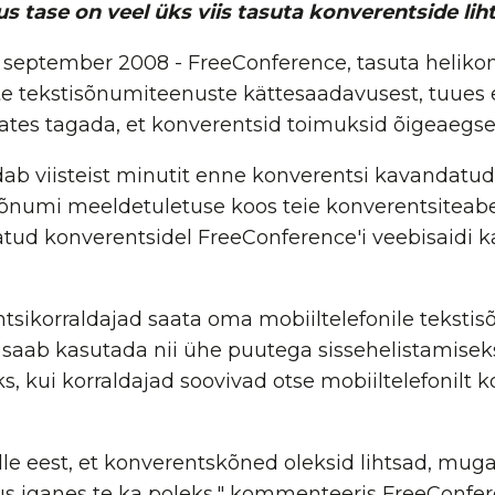
 tase on veel üks viis tasuta konverentside li
. september 2008 - FreeConference, tasuta helik
ete tekstisõnumiteenuste kättesaadavusest, tuues 
es tagada, et konverentsid toimuksid õigeaegselt
dab viisteist minutit enne konverentsi kavandatud
isõnumi meeldetuletuse koos teie konverentsitea
ud konverentsidel FreeConference'i veebisaidi ka
tsikorraldajad saata oma mobiiltelefonile teksti
 saab kasutada nii ühe puutega sissehelistamiseks
s, kui korraldajad soovivad otse mobiiltelefonilt
le eest, et konverentskõned oleksid lihtsad, mug
us iganes te ka poleks," kommenteeris FreeConfer