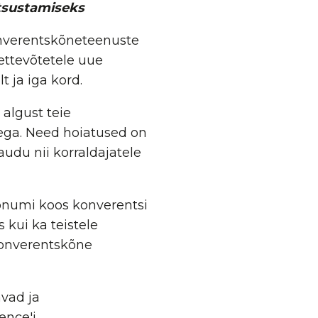
htsustamiseks
onverentskõneteenuste
ettevõtetele uue
 ja iga kord.
 algust teie
bega. Need hoiatused on
udu nii korraldajatele
sõnumi koos konverentsi
 kui ka teistele
 konverentskõne
avad ja
ence'i