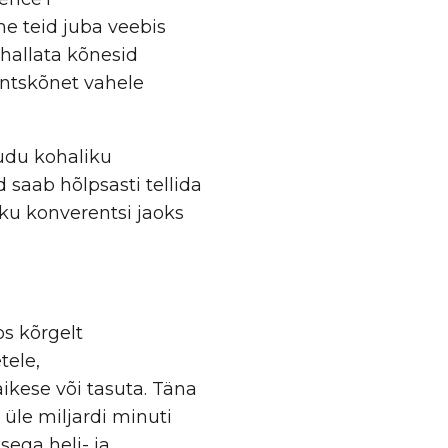
e teid juba veebis
hallata kõnesid
entskõnet vahele
udu kohaliku
saab hõlpsasti tellida
iku konverentsi jaoks
s kõrgelt
tele,
äikese või tasuta. Täna
 üle miljardi minuti
sega heli- ja