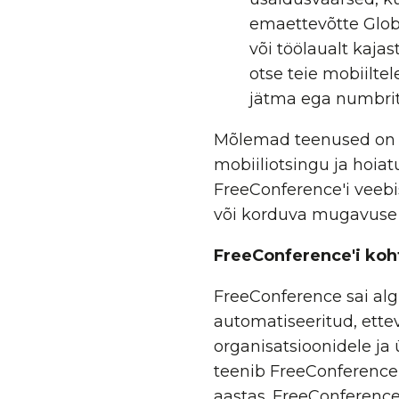
emaettevõtte Globa
või töölaualt kaj
otse teie mobiilte
jätma ega numbrit
Mõlemad teenused on U
mobiiliotsingu ja hoia
FreeConference'i veebis
või korduva mugavuse k
FreeConference'i koh
FreeConference sai alg
automatiseeritud, ette
organisatsioonidele ja 
teenib FreeConference k
aastas. FreeConference 