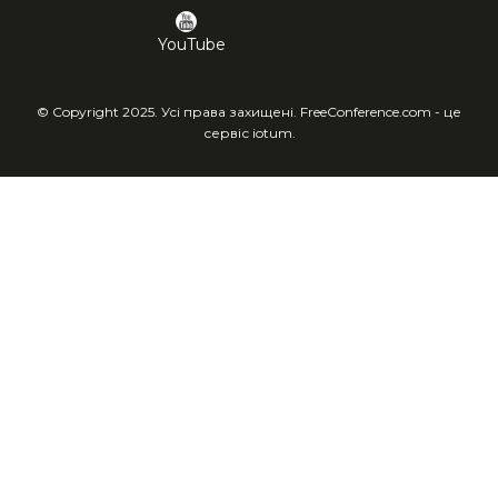
YouTube
© Copyright 2025. Усі права захищені. FreeConference.com - це
сервіс iotum.