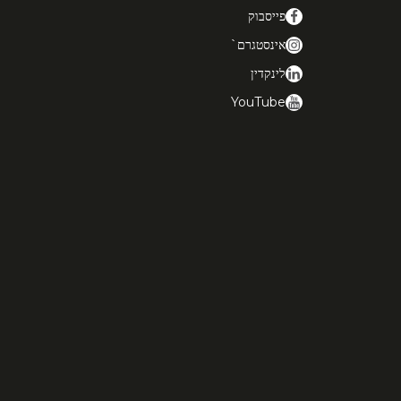
פייסבוק
אינסטגרם`
לינקדין
YouTube