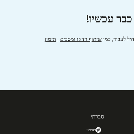
כבר עכשיו!
שיתוף וידאו ומסכים
,
תזמון
חֶברָתִי
טויטר