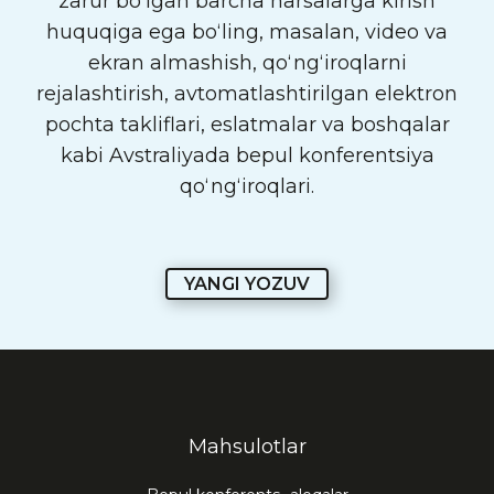
zarur boʻlgan barcha narsalarga kirish
huquqiga ega boʻling, masalan, video va
ekran almashish, qoʻngʻiroqlarni
rejalashtirish, avtomatlashtirilgan elektron
pochta takliflari, eslatmalar va boshqalar
kabi Avstraliyada bepul konferentsiya
qoʻngʻiroqlari.
YANGI YOZUV
Mahsulotlar