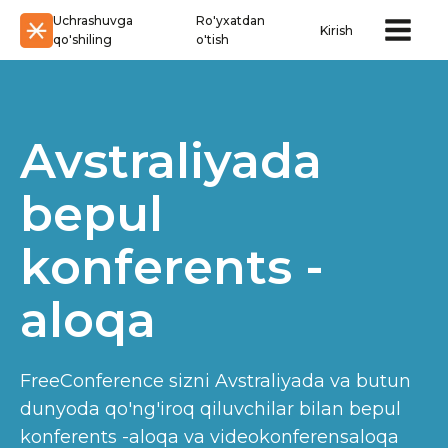
Uchrashuvga
Ro'yxatdan
Kirish
qo'shiling
o'tish
Avstraliyada
bepul
konferents -
aloqa
FreeConference sizni Avstraliyada va butun
dunyoda qo'ng'iroq qiluvchilar bilan bepul
konferents -aloqa va videokonferensaloqa