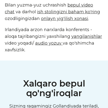
Bilan yuzma-yuz uchrashish
bepul video
chat
va darhol
ish stolingizni baham ko'ring
ozodligingizdan
onlayn yig'ilish xonasi
.
Irlandiyada arzon narxlarda konferents -
aloqa tajribangizni yaxshilang
yangilanishlar
video yoqadi/
audio yozuv
va qo'shimcha
xavfsizlik.
Xalqaro bepul
qo'ng'iroqlar
Sizning raqamingiz Gollandiyada teriladi,