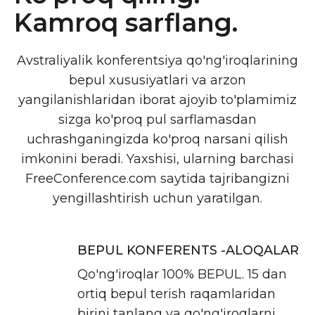
Kamroq sarflang.
Avstraliyalik konferentsiya qo'ng'iroqlarining
bepul xususiyatlari va arzon
yangilanishlaridan iborat ajoyib to'plamimiz
sizga ko'proq pul sarflamasdan
uchrashganingizda ko'proq narsani qilish
imkonini beradi. Yaxshisi, ularning barchasi
FreeConference.com saytida tajribangizni
yengillashtirish uchun yaratilgan.
BEPUL KONFERENTS -ALOQALAR
Qo'ng'iroqlar 100% BEPUL. 15 dan
ortiq bepul terish raqamlaridan
birini tanlang va qo'ng'iroqlarni