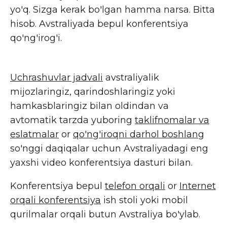
yo'q. Sizga kerak bo'lgan hamma narsa. Bitta
hisob. Avstraliyada bepul konferentsiya
qo'ng'irog'i.
Uchrashuvlar jadvali
avstraliyalik
mijozlaringiz, qarindoshlaringiz yoki
hamkasblaringiz bilan oldindan va
avtomatik tarzda yuboring
taklifnomalar va
eslatmalar
or
qo'ng'iroqni darhol boshlang
so'nggi daqiqalar uchun
Avstraliyadagi eng
yaxshi video konferentsiya dasturi bilan
.
Konferentsiya bepul
telefon orqali
or
Internet
orqali konferentsiya
ish stoli yoki mobil
qurilmalar orqali butun Avstraliya bo'ylab.