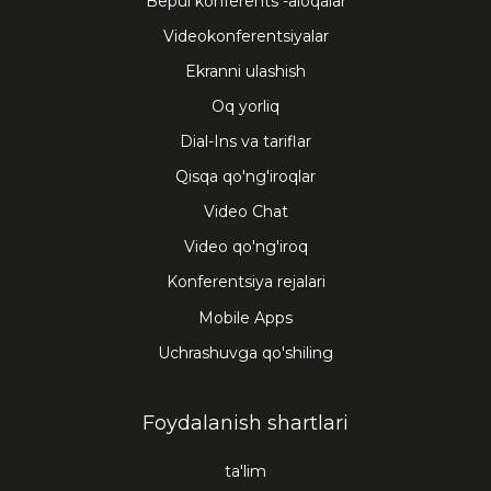
Bepul konferents -aloqalar
Videokonferentsiyalar
Ekranni ulashish
Oq yorliq
Dial-Ins va tariflar
Qisqa qo'ng'iroqlar
Video Chat
Video qo'ng'iroq
Konferentsiya rejalari
Mobile Apps
Uchrashuvga qo'shiling
Foydalanish shartlari
ta'lim