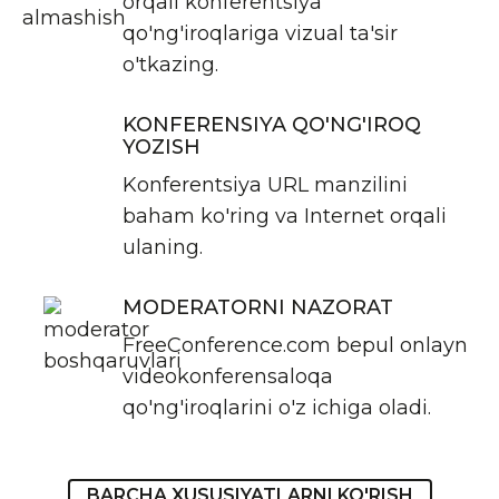
orqali konferentsiya
qo'ng'iroqlariga vizual ta'sir
o'tkazing.
KONFERENSIYA QO'NG'IROQ
YOZISH
Konferentsiya URL manzilini
baham ko'ring va Internet orqali
ulaning.
MODERATORNI NAZORAT
FreeConference.com bepul onlayn
videokonferensaloqa
qo'ng'iroqlarini o'z ichiga oladi.
BARCHA XUSUSIYATLARNI KO'RISH