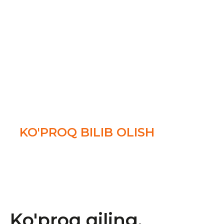
Android va iPhone uchun Avstraliya
konferentsiya qo'ng'iroqlari ilovalari bilan
FreeConference.com mobil konferentsiya
qo'ng'iroqlarini tartibli va samarali ushlab
turish uchun sizga kerak bo'lgan barcha
vositalarni kaftingizga joylashtiradi.
KO'PROQ BILIB OLISH
Ko'proq qiling.