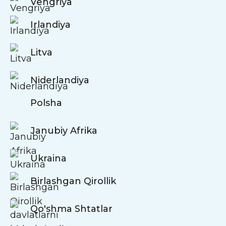
Vengriya
Irlandiya
Litva
Niderlandiya
Polsha
Janubiy Afrika
Ukraina
Birlashgan Qirollik
Qo'shma Shtatlar