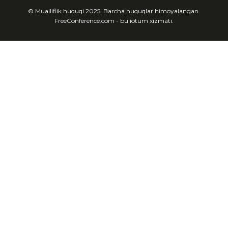
© Mualliflik huquqi 2025. Barcha huquqlar himoyalangan.
FreeConference.com - bu iotum xizmati.