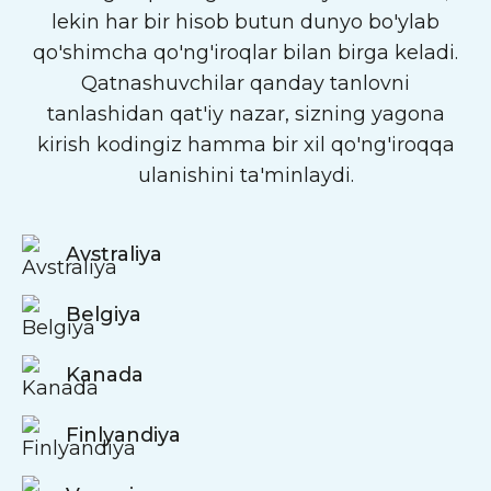
lekin har bir hisob butun dunyo bo'ylab
qo'shimcha qo'ng'iroqlar bilan birga keladi.
Qatnashuvchilar qanday tanlovni
tanlashidan qat'iy nazar, sizning yagona
kirish kodingiz hamma bir xil qo'ng'iroqqa
ulanishini ta'minlaydi.
Avstraliya
Belgiya
Kanada
Finlyandiya