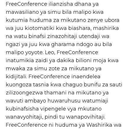
FreeConference ilianzisha dhana ya
mawasiliano ya simu bila malipo kwa
kutumia huduma za mikutano zenye ubora
wa juu kiotomatiki kwa biashara, mashirika
na watu binafsi zinazohitaji utendaji wa
ngazi ya juu kwa gharama ndogo au bila
malipo yoyote. Leo, FreeConference
inatumikia zaidi ya dakika bilioni moja kwa
mwaka za simu zote za mikutano ya
kidijitali. FreeConference inaendelea
kuongoza tasnia kwa chaguo bunifu za sauti
zilizoongezwa thamani na mikutano ya
wavuti ambayo huwaruhusu watumiaji
kubinafsisha vipengele vya mkutano
wanavyohitaji, pindi tu wanapovihitaji.
FreeConference ni huduma ya Washirika wa