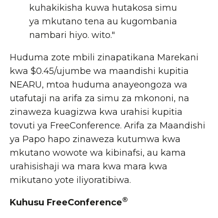
kuhakikisha kuwa hutakosa simu
ya mkutano tena au kugombania
nambari hiyo. wito."
Huduma zote mbili zinapatikana Marekani
kwa $0.45/ujumbe wa maandishi kupitia
NEARU, mtoa huduma anayeongoza wa
utafutaji na arifa za simu za mkononi, na
zinaweza kuagizwa kwa urahisi kupitia
tovuti ya FreeConference. Arifa za Maandishi
ya Papo hapo zinaweza kutumwa kwa
mkutano wowote wa kibinafsi, au kama
urahisishaji wa mara kwa mara kwa
mikutano yote iliyoratibiwa.
®
Kuhusu FreeConference