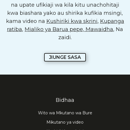
na upate ufikiaji wa kila kitu unachohitaji
kwa biashara yako au shirika kufikia msingi,
kama video na
Kushiriki kwa skrini
,
Kupanga
ratiba
,
Mialiko ya Barua pepe, Mawaidha
, Na
zaidi.
JIUNGE SASA
Bidhaa
Wito wa Mkutano wa Bure
Mikutano ya video