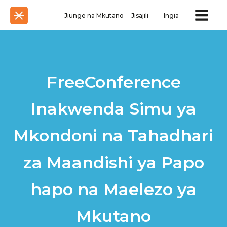
Jiunge na Mkutano
Jisajili
Ingia
FreeConference
Inakwenda Simu ya
Mkondoni na Tahadhari
za Maandishi ya Papo
hapo na Maelezo ya
Mkutano