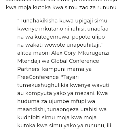
kwa moja kutoka kwa simu zao za rununu.
"Tunahakikisha kuwa upigaji simu
kwenye mkutano ni rahisi, unaofaa
na wa kutegemewa, popote ulipo
na wakati wowote unapouhitaji,"
alitoa maoni Alex Cory, Mkurugenzi
Mtendaji wa Global Conference
Partners, kampuni mama ya
FreeConference. "Tayari
tumekushughulikia kwenye wavuti
au kompyuta yako ya mezani. Kwa
huduma za ujumbe mfupi wa
maandishi, tunaongeza urahisi wa
kudhibiti simu moja kwa moja
kutoka kwa simu yako ya rununu, ili