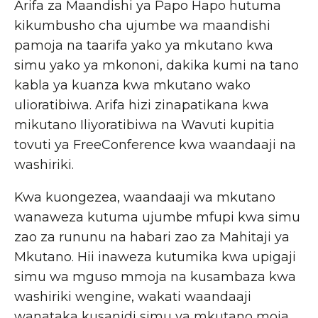
Arifa za Maandishi ya Papo Hapo hutuma
kikumbusho cha ujumbe wa maandishi
pamoja na taarifa yako ya mkutano kwa
simu yako ya mkononi, dakika kumi na tano
kabla ya kuanza kwa mkutano wako
ulioratibiwa. Arifa hizi zinapatikana kwa
mikutano Iliyoratibiwa na Wavuti kupitia
tovuti ya FreeConference kwa waandaaji na
washiriki.
Kwa kuongezea, waandaaji wa mkutano
wanaweza kutuma ujumbe mfupi kwa simu
zao za rununu na habari zao za Mahitaji ya
Mkutano. Hii inaweza kutumika kwa upigaji
simu wa mguso mmoja na kusambaza kwa
washiriki wengine, wakati waandaaji
wanataka kusanidi simu ya mkutano moja