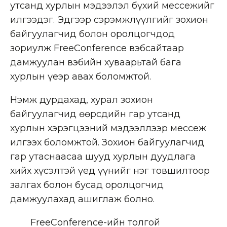
утсанд хурлын мэдээлэл бүхий мессежийг
илгээдэг. Эдгээр сэрэмжлүүлгийг зохион
байгуулагчид болон оролцогчдод
зориулж FreeConference вэбсайтаар
дамжуулан вэбийн хуваарьтай бага
хурлын үеэр авах боломжтой.
Нэмж дурдахад, хурал зохион
байгуулагчид өөрсдийн гар утсанд
хурлын хэрэгцээний мэдээллээр мессеж
илгээх боломжтой. Зохион байгуулагчид
гар утаснаасаа шууд хурлын дуудлага
хийх хүсэлтэй үед үүнийг нэг товшилтоор
залгах болон бусад оролцогчид
дамжуулахад ашиглаж болно.
FreeConference-ийн толгой