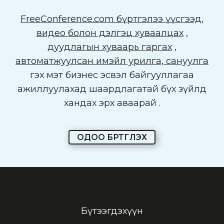
FreeConference.com бүртгэлээ үүсгээд,
видео болон дэлгэц хуваалцах
,
дуудлагын хуваарь гаргах
,
автоматжуулсан имэйл урилга, сануулга
гэх мэт бизнес эсвэл байгууллагаа
ажиллуулахад шаардлагатай бүх зүйлд
хандах эрх аваарай .
ОДОО БҮРТГҮҮЛЭХ
Бүтээгдэхүүн