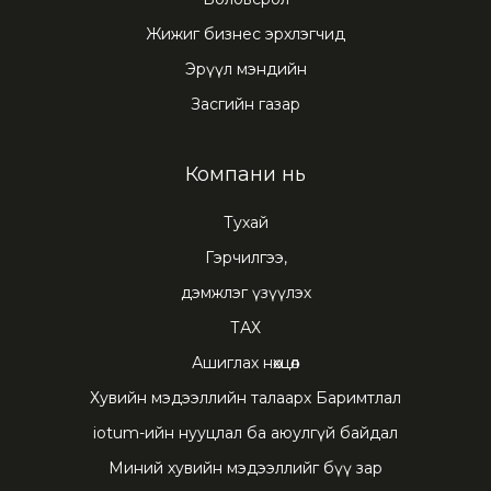
Жижиг бизнес эрхлэгчид
Эрүүл мэндийн
Засгийн газар
Компани нь
Тухай
Гэрчилгээ,
дэмжлэг үзүүлэх
ТАХ
Ашиглах нөхцөл
Хувийн мэдээллийн талаарх Баримтлал
iotum-ийн нууцлал ба аюулгүй байдал
Миний хувийн мэдээллийг бүү зар