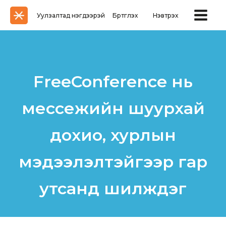
Уулзалтад нэгдээрэй
Бүртгүүлэх
Нэвтрэх
FreeConference нь
мессежийн шуурхай
дохио, хурлын
мэдээлэлтэйгээр гар
утсанд шилждэг