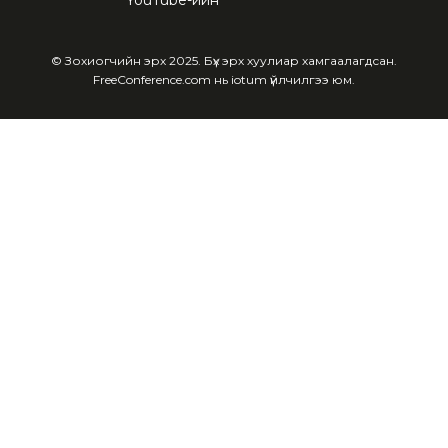
YouTube-ийн
© Зохиогчийн эрх 2025. Бүх эрх хуулиар хамгаалагдсан.
FreeConference.com нь iotum үйлчилгээ юм.