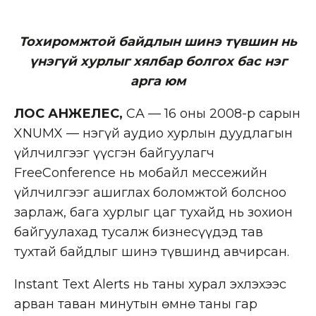
Тохиромжтой байдлын шинэ түвшин нь
үнэгүй хурлыг хялбар болгох бас нэг
арга юм
ЛОС АНЖЕЛЕС,
CA — 16 оны 2008-р сарын
XNUMX — Үнэгүй аудио хурлын дуудлагын
үйлчилгээг үүсгэн байгуулагч
FreeConference нь мобайл мессежийн
үйлчилгээг ашиглах боломжтой болсноо
зарлаж, бага хурлыг цаг тухайд нь зохион
байгуулахад тусалж бизнесүүдэд тав
тухтай байдлыг шинэ түвшинд авчирсан.
Instant Text Alerts нь таны хурал эхлэхээс
арван таван минутын өмнө таны гар