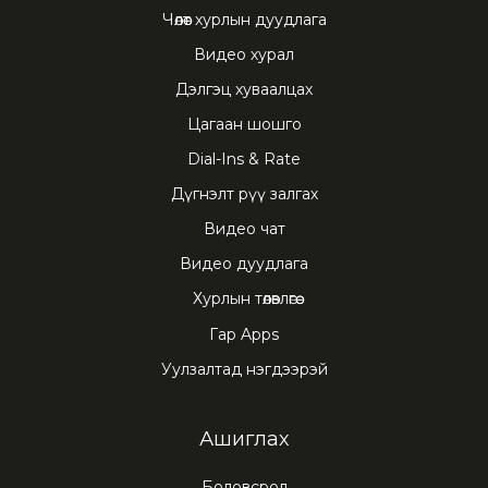
Чөлөөт хурлын дуудлага
Видео хурал
Дэлгэц хуваалцах
Цагаан шошго
Dial-Ins & Rate
Дүгнэлт рүү залгах
Видео чат
Видео дуудлага
Хурлын төлөвлөгөө
Гар Apps
Уулзалтад нэгдээрэй
Ашиглах
Боловсрол