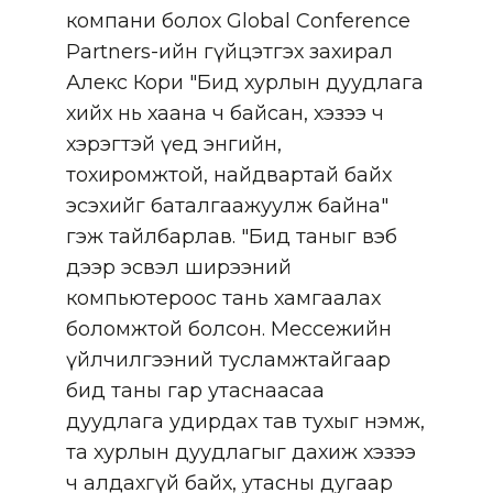
компани болох Global Conference
Partners-ийн гүйцэтгэх захирал
Алекс Кори "Бид хурлын дуудлага
хийх нь хаана ч байсан, хэзээ ч
хэрэгтэй үед энгийн,
тохиромжтой, найдвартай байх
эсэхийг баталгаажуулж байна"
гэж тайлбарлав. "Бид таныг вэб
дээр эсвэл ширээний
компьютероос тань хамгаалах
боломжтой болсон. Мессежийн
үйлчилгээний тусламжтайгаар
бид таны гар утаснаасаа
дуудлага удирдах тав тухыг нэмж,
та хурлын дуудлагыг дахиж хэзээ
ч алдахгүй байх, утасны дугаар