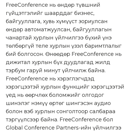
FreeConference нь өндөр түвшний
гүйцэтгэлийг шаарддаг бизнес,
байгууллага, хувь хүмүүст зориулсан
өндөр автоматжуулсан, байгууллагын
чанартай хурлын үйлчилгээ бүхий үнэ
төлбөргүй теле хурлын үзэл баримтлалыг
бий болгосон. Өнөөдөр FreeConference нь
дижитал хурлын бүх дуудлагад жилд
тэрбум гаруй минут үйлчилж байна.
FreeConference нь хэрэглэгчдэд
хэрэгцээтэй хурлын функцийг хэрэгцээтэй
үед нь өөрчлөх боломжийг олгодог
шинэлэг нэмүү өртөг шингэсэн аудио
болон вэб хурлын сонголтоор салбараа
тэргүүлсээр байна. FreeConference бол
Global Conference Partners-ийн үйлчилгээ