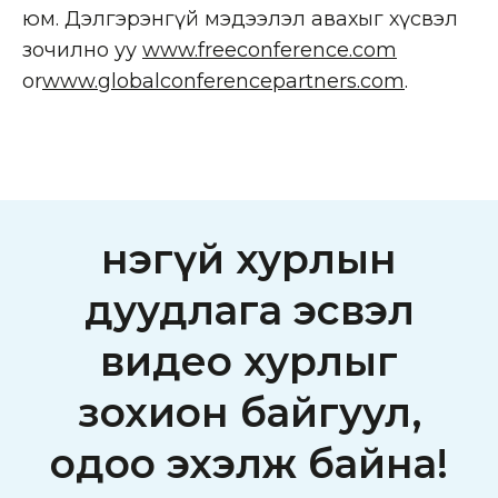
юм. Дэлгэрэнгүй мэдээлэл авахыг хүсвэл
зочилно уу
www.freeconference.com
or
www.globalconferencepartners.com
.
Үнэгүй хурлын
дуудлага эсвэл
видео хурлыг
зохион байгуул,
одоо эхэлж байна!