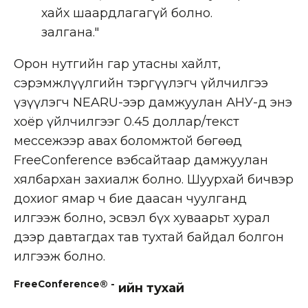
хайх шаардлагагүй болно.
залгана."
Орон нутгийн гар утасны хайлт,
сэрэмжлүүлгийн тэргүүлэгч үйлчилгээ
үзүүлэгч NEARU-ээр дамжуулан АНУ-д энэ
хоёр үйлчилгээг 0.45 доллар/текст
мессежээр авах боломжтой бөгөөд
FreeConference вэбсайтаар дамжуулан
хялбархан захиалж болно. Шуурхай бичвэр
дохиог ямар ч бие даасан чуулганд
илгээж болно, эсвэл бүх хуваарьт хурал
дээр давтагдах тав тухтай байдал болгон
илгээж болно.
FreeConference® -
ийн тухай