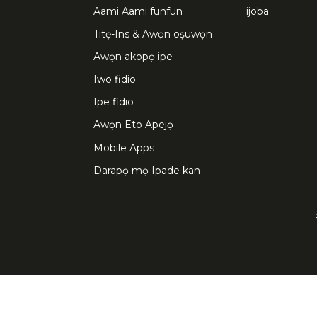
Aami Aami funfun
ijoba
Titẹ-Ins & Awọn oṣuwọn
Awọn akopọ ipe
Iwo fidio
Ipe fidio
Awọn Eto Apejọ
Mobile Apps
Darapọ mọ Ipade kan