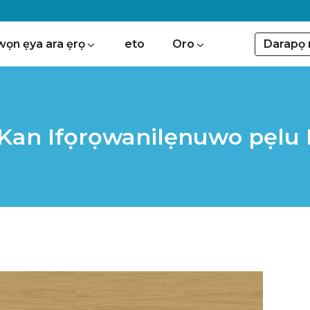
Darapọ 
wọn ẹya ara ẹrọ
eto
Oro
e Kan Ifọrọwanilẹnuwo pẹlu 