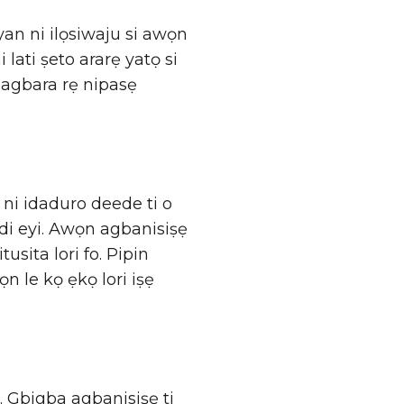
an ni ilọsiwaju si awọn
lati ṣeto ararẹ yatọ si
ni agbara rẹ nipasẹ
i ni idaduro deede ti o
 idi eyi. Awọn agbanisiṣẹ
usita lori fo. Pipin
ọn le kọ ẹkọ lori iṣẹ
u. Gbigba agbanisiṣẹ ti