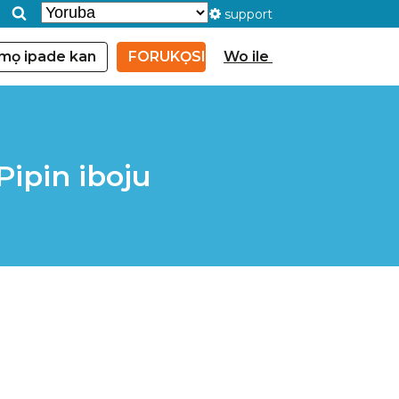
support
mọ ipade kan
FORUKỌSILẸ
Wo ile
Pipin iboju