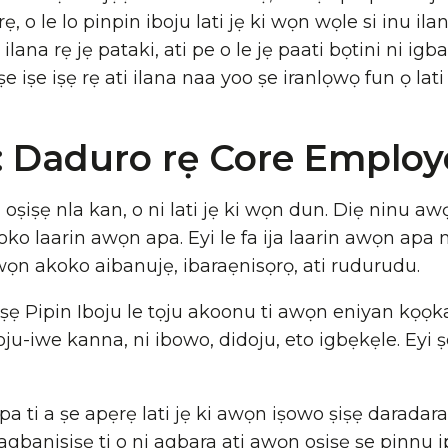
ẹ, o le lo pinpin iboju lati jẹ ki wọn wọle si inu il
, ilana rẹ jẹ pataki, ati pe o le jẹ paati bọtini ni ig
ṣe iṣe iṣẹ rẹ ati ilana naa yoo ṣe iranlọwọ fun ọ lat
: Daduro rẹ Core Employ
 oṣiṣẹ nla kan, o ni lati jẹ ki wọn dun. Diẹ ninu awọ
o laarin awọn apa. Eyi le fa ija laarin awọn apa mi
ọn akoko aibanujẹ, ibaraẹnisọrọ, ati rudurudu.
ẹ Pipin Iboju le tọju akoonu ti awọn eniyan kọọkan t
u-iwe kanna, ni ibowo, didoju, eto igbẹkẹle. Eyi ṣe p
ọpa ti a ṣe apẹrẹ lati jẹ ki awọn iṣowo ṣiṣẹ daradar
 agbanisiṣẹ ti o ni agbara ati awọn oṣiṣẹ ṣe pinnu ipa