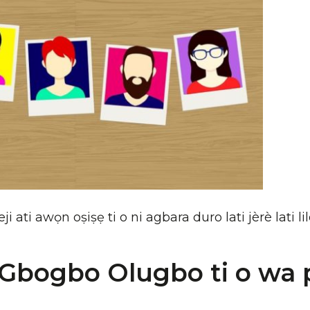
ati awọn oṣiṣẹ ti o ni agbara duro lati jèrè lati li
 Gbogbo Olugbo ti o wa 