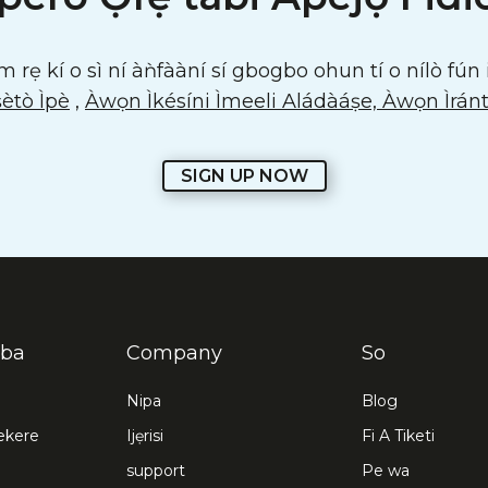
ẹ kí o sì ní àǹfààní sí gbogbo ohun tí o nílò fún iṣẹ́ 
ṣètò Ìpè
,
Àwọn Ìkésíni Ìmeeli Aládàáṣe, Àwọn Ìránt
SIGN UP NOW
gba
Company
So
Nipa
Blog
ekere
Ijẹrisi
Fi A Tiketi
support
Pe wa