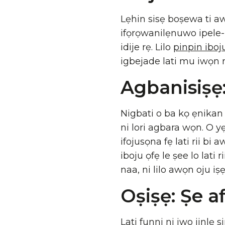
Lẹhin sisẹ boṣewa ti a
ifọrọwanilẹnuwo ipele-k
idije rẹ. Lilo
pinpin iboj
igbejade lati mu iwọn rẹ
Agbanisiṣẹ:
Nigbati o ba kọ ẹnikan n
ni lori agbara wọn. O yẹ
ifojusọna fẹ lati rii bi 
iboju ọfẹ le ṣee lo lati 
naa, ni lilo awọn oju iṣ
Oṣiṣẹ: Ṣe a
Lati funni ni iwo jinlẹ 