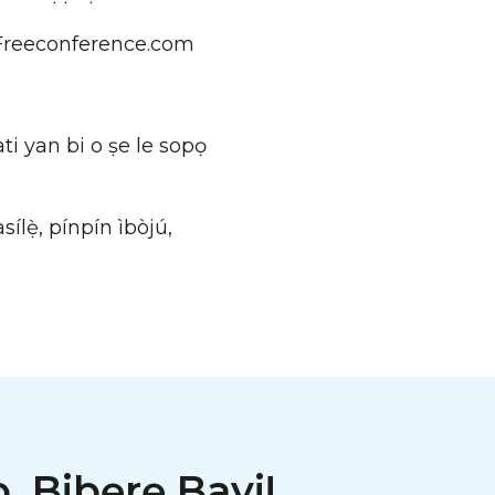
u Freeconference.com
ti yan bi o ṣe le sopọ
bàsílẹ̀, pínpín ìbòjú,
, Bibẹrẹ Bayi!