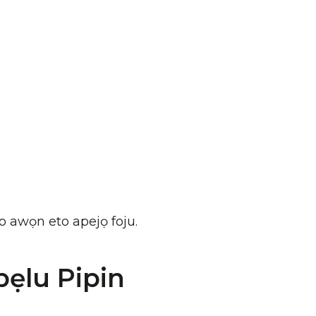
lo awọn eto apejọ foju.
pẹlu Pipin