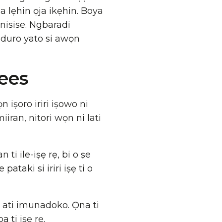
ana lẹhin ọja ikẹhin. Boya
banisise. Ngbaradi
i duro yato si awọn
ees
n iṣoro iriri iṣowo ni
iran, nitori wọn ni lati
i ile-iṣẹ rẹ, bi o ṣe
ataki si iriri iṣẹ ti o
a ati imunadoko. Ọna ti
 ti iṣẹ rẹ.