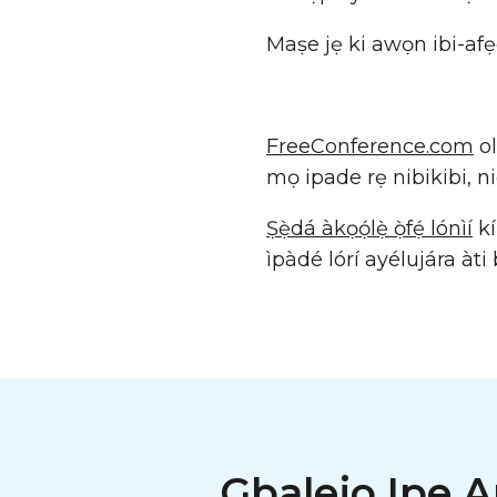
Maṣe jẹ ki awọn ibi-afẹ
FreeConference.com
ol
mọ ipade rẹ nibikibi, 
Ṣẹ̀dá àkọọ́lẹ̀ ọ̀fẹ́ lónìí
kí 
ìpàdé lórí ayélujára àti bẹ
Gbalejo Ipe A