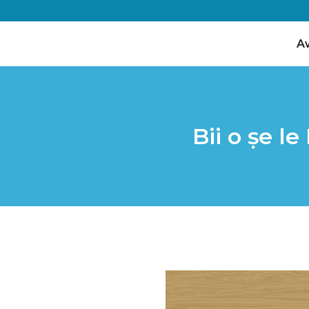
A
Bii o ṣe l