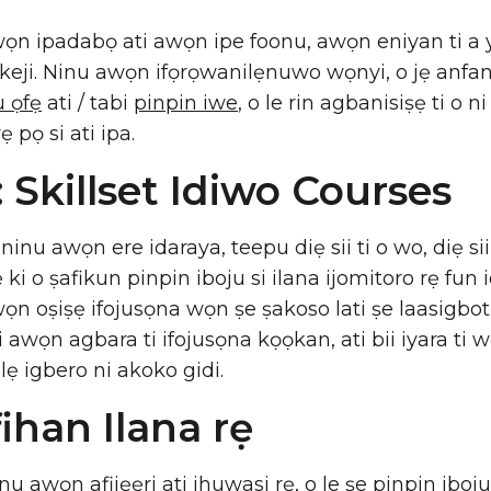
wọn ipadabọ ati awọn ipe foonu, awọn eniyan ti a y
eji. Ninu awọn ifọrọwanilẹnuwo wọnyi, o jẹ anfani 
u ọfẹ
ati / tabi
pinpin iwe
, o le rin agbanisiṣẹ ti o 
 pọ si ati ipa.
 Skillset Idiwo Courses
inu awọn ere idaraya, teepu diẹ sii ti o wo, diẹ si
 ki o ṣafikun pinpin iboju si ilana ijomitoro rẹ fun
awọn oṣiṣẹ ifojusọna wọn ṣe ṣakoso lati ṣe laasigbotit
rii awọn agbara ti ifojusọna kọọkan, ati bii iyara ti w
ẹlẹ igbero ni akoko gidi.
fihan Ilana rẹ
sinu awọn afijẹẹri ati ihuwasi rẹ, o le ṣe pinpin iboj