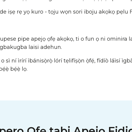
de iṣẹ rẹ yọ kuro - tọju wọn sori iboju akọkọ pẹl
upese pipe apejọ ọfẹ akọkọ, ti o fun ọ ni ominira la
nigbakugba laisi adehun.
o sì ní ìrírí ìbánisọ̀rọ̀ lórí tẹlifíṣọ̀n ọ̀fẹ́, fídíò láìsí ìg
́ẹ̀ bẹ́ẹ̀ lọ.
pero Ọfẹ tabi Apejọ Fidio