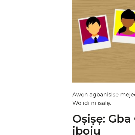
Awọn agbanisiṣẹ mejeeji 
Wo idi ni isalẹ.
Oṣiṣẹ: Gba
iboju