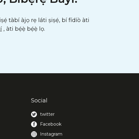
tàbí àjọ rẹ láti ṣiṣẹ́, bí fídíò àti
í
, àti bẹ́ẹ̀ bẹ́ẹ̀ lọ.
Social
twitter
Facebook
Instagram