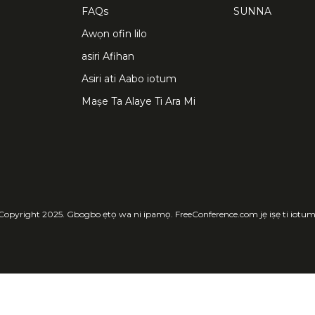
FAQs
SUNNA
Awọn ofin lilo
asiri Afihan
Asiri ati Aabo iotum
Maṣe Ta Alaye Ti Ara Mi
Copyright 2025. Gbogbo ẹtọ wa ni ipamọ. FreeConference.com jẹ iṣẹ ti iotum