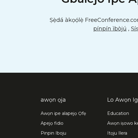
Ṣẹ̀dá àkọọ́lẹ̀ FreeConference.com r
pínpín ìbòjú
,
Ṣí
awọn ọja
Lo Awọn I
Awọn ipe alapejọ Ọfẹ
Education
Apejọ fidio
Awọn iṣowo k
Pinpin Iboju
Itọju Ilera