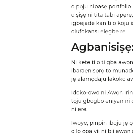
o pọju nipasẹ portfolio r
o ṣiṣẹ ni tita tabi apẹrẹ
igbejade kan ti o koju i
olufokansi ẹlẹgbẹ rẹ.
Agbanisiṣẹ
Ni kete ti o ti gba awọn
ibaraẹnisọrọ to munadok
jẹ alamọdaju lakoko aw
Idoko-owo ni Awọn irinṣ
tọju gbogbo eniyan ni oj
ni ere.
Iwoye, pinpin iboju jẹ 
o lo ọpa yii ni bii awọn