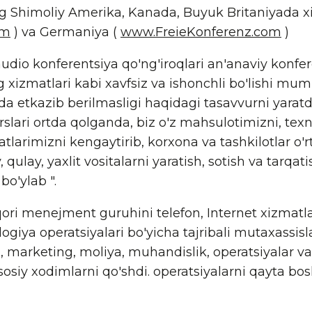
 Shimoliy Amerika, Kanada, Buyuk Britaniyada x
om
) va Germaniya (
www.FreieKonferenz.com
)
dio konferentsiya qo'ng'iroqlari an'anaviy konfer
 xizmatlari kabi xavfsiz va ishonchli bo'lishi mu
 etkazib berilmasligi haqidagi tasavvurni yaratdi"
rslari ortda qolganda, biz o'z mahsulotimizni, tex
tlarimizni kengaytirib, korxona va tashkilotlar o'
qulay, yaxlit vositalarni yaratish, sotish va tarq
bo'ylab ".
ori menejment guruhini telefon, Internet xizmatlar
ogiya operatsiyalari bo'yicha tajribali mutaxassisla
sh, marketing, moliya, muhandislik, operatsiyalar v
sosiy xodimlarni qo'shdi. operatsiyalarni qayta bo