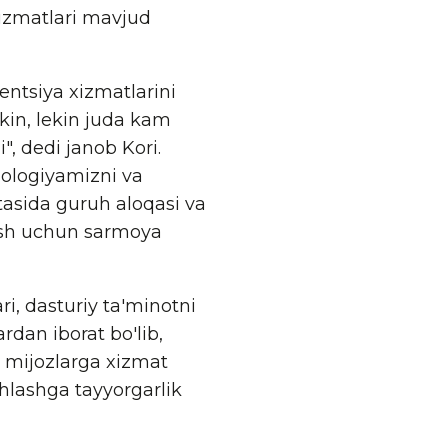
izmatlari mavjud
entsiya xizmatlarini
mkin, lekin juda kam
, dedi janob Kori.
nologiyamizni va
rtasida guruh aloqasi va
atish uchun sarmoya
i, dasturiy ta'minotni
rdan iborat bo'lib,
a mijozlarga xizmat
shlashga tayyorgarlik