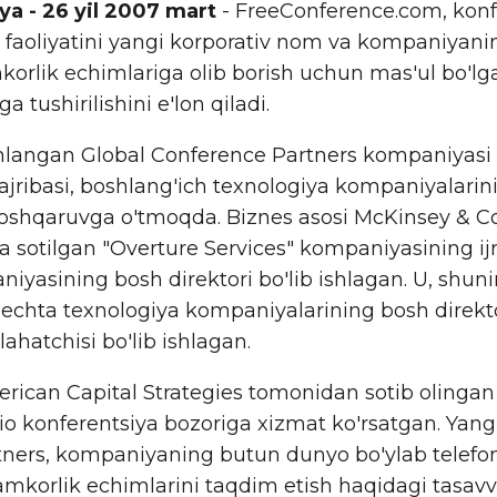
iya - 26 yil 2007 mart
- FreeConference.com, konf
 faoliyatini yangi korporativ nom va kompaniyanin
orlik echimlariga olib borish uchun mas'ul bo'l
a tushirilishini e'lon qiladi.
mlangan Global Conference Partners kompaniyasi b
tajribasi, boshlang'ich texnologiya kompaniyalarin
boshqaruvga o'tmoqda. Biznes asosi McKinsey & Co
 sotilgan "Overture Services" kompaniyasining ijr
iyasining bosh direktori bo'lib ishlagan. U, shuni
r nechta texnologiya kompaniyalarining bosh direkt
ahatchisi bo'lib ishlagan.
erican Capital Strategies tomonidan sotib olinga
io konferentsiya bozoriga xizmat ko'rsatgan. Yang
ners, kompaniyaning butun dunyo bo'ylab telefon
mkorlik echimlarini taqdim etish haqidagi tasavvur