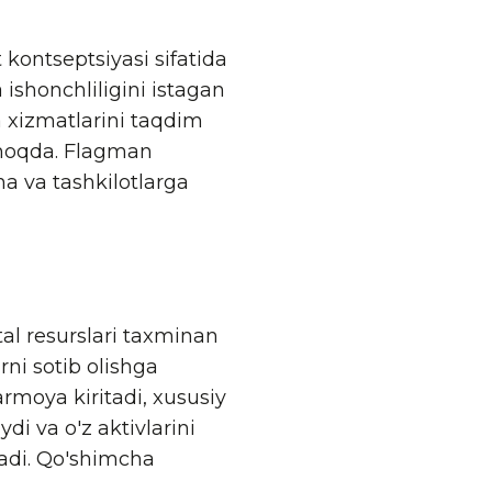
kontseptsiyasi sifatida
 ishonchliligini istagan
a xizmatlarini taqdim
hmoqda. Flagman
a va tashkilotlarga
al resurslari taxminan
rni sotib olishga
armoya kiritadi, xususiy
di va o'z aktivlarini
adi. Qo'shimcha