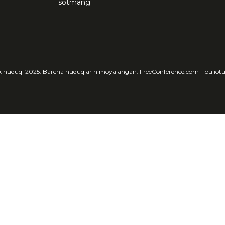
sotmang
ik huquqi 2025. Barcha huquqlar himoyalangan. FreeConference.com - bu iot