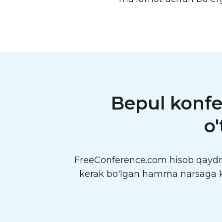
Bepul konfe
o
FreeConference.com hisob qaydno
kerak bo'lgan hamma narsaga k