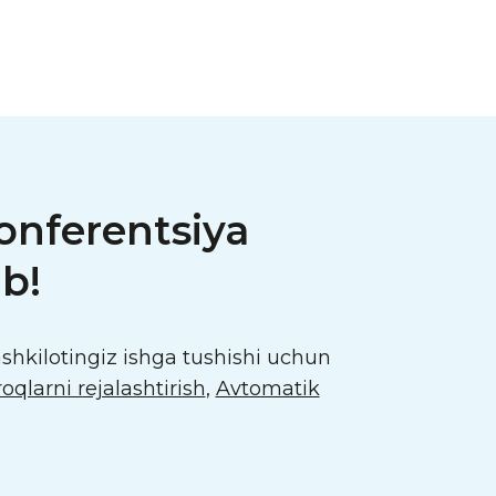
onferentsiya
b!
hkilotingiz ishga tushishi uchun
oqlarni rejalashtirish
,
Avtomatik