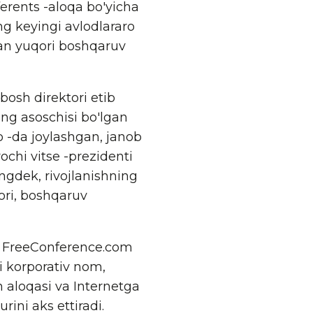
erents -aloqa bo'yicha
g keyingi avlodlararo
gan yuqori boshqaruv
osh direktori etib
ing asoschisi bo'lgan
 -da joylashgan, janob
ochi vitse -prezidenti
ngdek, rivojlanishning
ori, boshqaruv
n FreeConference.com
i korporativ nom,
 aloqasi va Internetga
ini aks ettiradi.