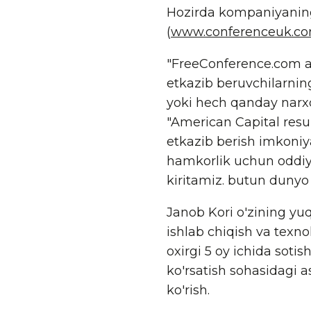
Hozirda kompaniyaning
(
www.conferenceuk.c
"FreeConference.com au
etkazib beruvchilarning
yoki hech qanday narxda
"American Capital resu
etkazib berish imkoniya
hamkorlik uchun oddiy, 
kiritamiz. butun dunyo 
Janob Kori o'zining yuq
ishlab chiqish va texnol
oxirgi 5 oy ichida soti
ko'rsatish sohasidagi a
ko'rish.