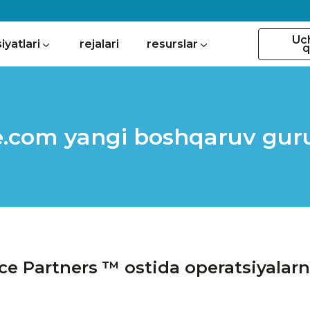
Uc
iyatlari
rejalari
resurslar
q
.com yangi boshqaruv guruh
ce Partners ™ ostida operatsiyalarn