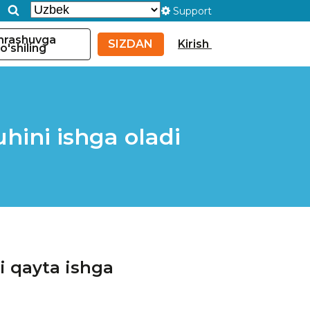
Support
hrashuvga
SIZDAN
Kirish
o'shiling
ini ishga oladi
i qayta ishga