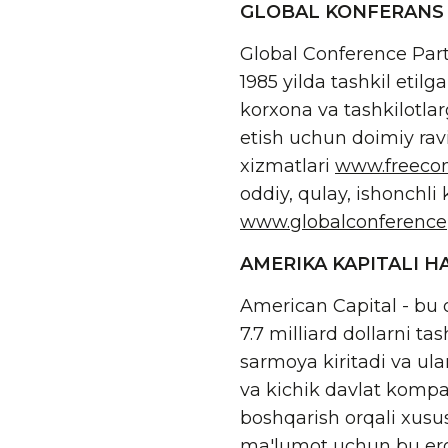
GLOBAL KONFERANS
Global Conference Part
1985 yilda tashkil etilg
korxona va tashkilotla
etish uchun doimiy ra
xizmatlari
www.freeco
oddiy, qulay, ishonchli
www.globalconference
AMERIKA KAPITALI H
American Capital - bu 
7.7 milliard dollarni t
sarmoya kiritadi va ula
va kichik davlat kompani
boshqarish orqali xus
ma'lumot uchun bu erg