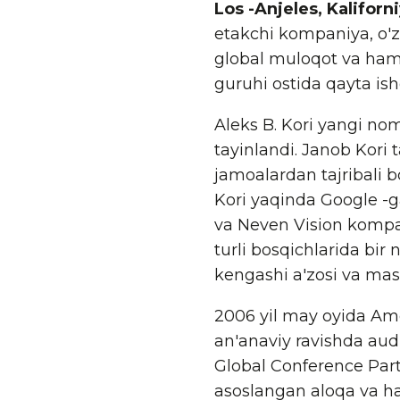
Los -Anjeles, Kaliforn
etakchi kompaniya, o'z
global muloqot va hamk
guruhi ostida qayta ishg
Aleks B. Kori yangi no
tayinlandi. Janob Kori 
jamoalardan tajribali 
Kori yaqinda Google -ga
va Neven Vision kompan
turli bosqichlarida bi
kengashi a'zosi va masl
2006 yil may oyida Am
an'anaviy ravishda aud
Global Conference Part
asoslangan aloqa va ha