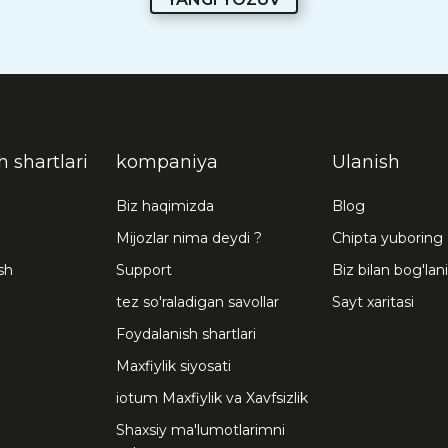
 shartlari
kompaniya
Ulanish
Biz haqimizda
Blog
Mijozlar nima deydi ?
Chipta yuboring
sh
Support
Biz bilan bog'lan
tez so'raladigan savollar
Sayt xaritasi
Foydalanish shartlari
Maxfiylik siyosati
iotum Maxfiylik va Xavfsizlik
Shaxsiy ma'lumotlarimni