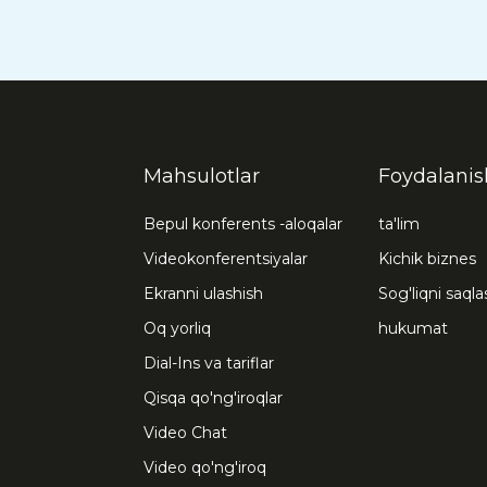
Mahsulotlar
Foydalanish
Bepul konferents -aloqalar
ta'lim
Videokonferentsiyalar
Kichik biznes
Ekranni ulashish
Sog'liqni saqla
Oq yorliq
hukumat
Dial-Ins va tariflar
Qisqa qo'ng'iroqlar
Video Chat
Video qo'ng'iroq