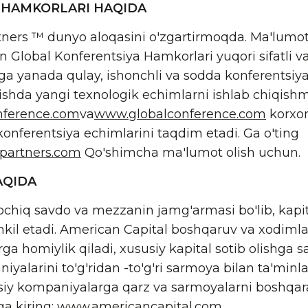
 HAMKORLARI HAQIDA
ners ™ dunyo aloqasini o'zgartirmoqda. Ma'lumot 
an Global Konferentsiya Hamkorlari yuqori sifatli va
rga yanada qulay, ishonchli va sodda konferentsiy
vishda yangi texnologik echimlarni ishlab chiqis
nference.com
va
www.globalconference.com
korxon
 konferentsiya echimlarini taqdim etadi. Ga o'ting
partners.com
Qo'shimcha ma'lumot olish uchun.
AQIDA
ochiq savdo va mezzanin jamg'armasi bo'lib, kapit
ashkil etadi. American Capital boshqaruv va xodimla
rga homiylik qiladi, xususiy kapital sotib olishga s
yalarini to'g'ridan -to'g'ri sarmoya bilan ta'minlay
usiy kompaniyalarga qarz va sarmoyalarni boshqar
a kiring:
www.americancapital.com