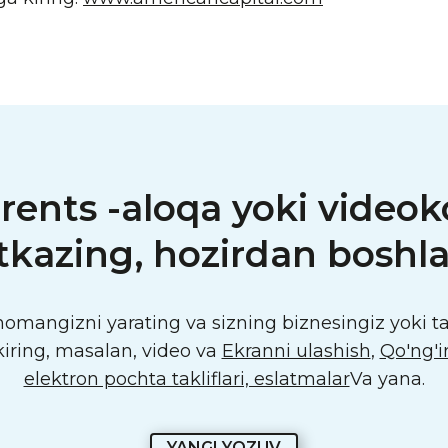
rents -aloqa yoki videok
'tkazing, hozirdan boshla
mangizni yarating va sizning biznesingiz yoki tas
iring, masalan, video va
Ekranni ulashish
,
Qo'ng'ir
elektron pochta takliflari, eslatmalar
Va yana.
YANGI YOZUV