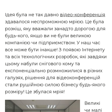
Ідея була не так давно
відео-конференція
здавалося неспроможною мрією. Це була
розкіш, яку вважали занадто дорогою для
будь-кого, якщо ви не були великою
компанією чи підприємством. У наш час
все може бути інакше! З появою Інтернету
та всіх технологічних розробок, які завдяки
цьому набули снігового кому та
експоненціально розмножилися в різних
галузях, рішення для відеоконференцій
стали рушійною силою бізнесу будь-якого
розміру! Це збулася мрія!
Великі
чи малі