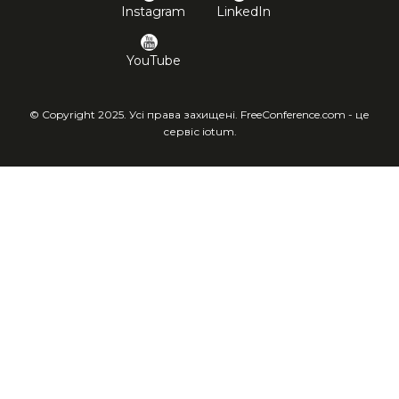
Instagram
LinkedIn
YouTube
© Copyright 2025. Усі права захищені. FreeConference.com - це
сервіс iotum.