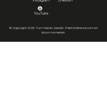
Instagram
LinkedIn
YouTube
© Copyright 2025. Tüm Hakları Saklıdır. FreeConference.com bir
iotum hizmetidir.