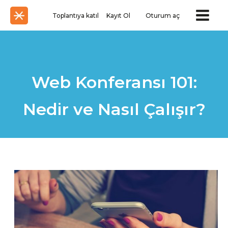
Toplantıya katıl
Kayıt Ol
Oturum aç
Web Konferansı 101:
Nedir ve Nasıl Çalışır?