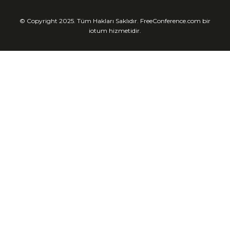
© Copyright 2025. Tüm Hakları Saklıdır. FreeConference.com bir
iotum hizmetidir.