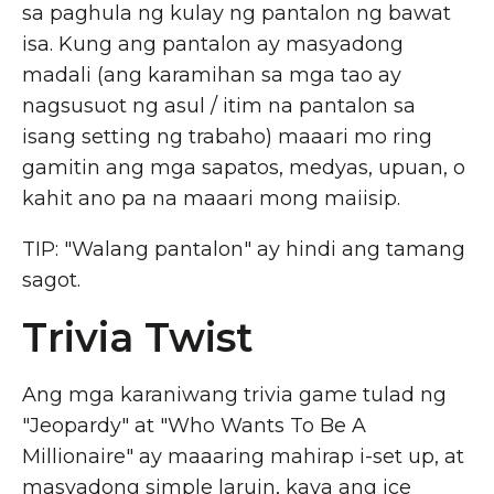
sa paghula ng kulay ng pantalon ng bawat
isa. Kung ang pantalon ay masyadong
madali (ang karamihan sa mga tao ay
nagsusuot ng asul / itim na pantalon sa
isang setting ng trabaho) maaari mo ring
gamitin ang mga sapatos, medyas, upuan, o
kahit ano pa na maaari mong maiisip.
TIP: "Walang pantalon" ay hindi ang tamang
sagot.
Trivia Twist
Ang mga karaniwang trivia game tulad ng
"Jeopardy" at "Who Wants To Be A
Millionaire" ay maaaring mahirap i-set up, at
masyadong simple laruin, kaya ang ice