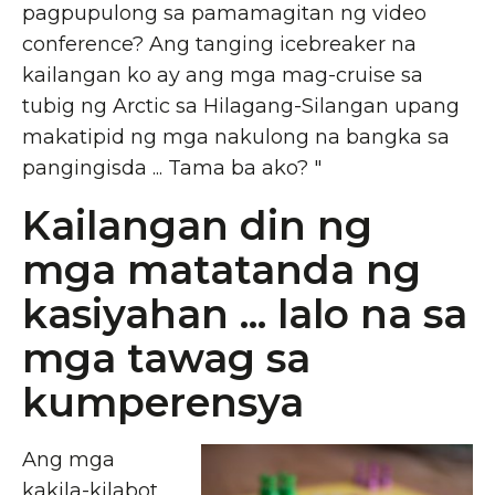
pagpupulong sa pamamagitan ng video
conference? Ang tanging icebreaker na
kailangan ko ay ang mga mag-cruise sa
tubig ng Arctic sa Hilagang-Silangan upang
makatipid ng mga nakulong na bangka sa
pangingisda ... Tama ba ako? "
Kailangan din ng
mga matatanda ng
kasiyahan ... lalo na sa
mga tawag sa
kumperensya
Ang mga
kakila-kilabot