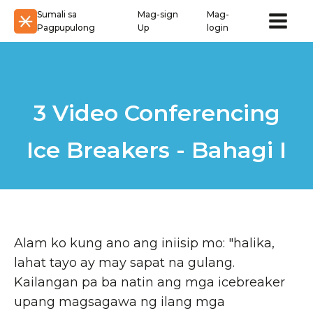
Sumali sa
Mag-sign
Mag-
Pagpupulong
Up
login
3 Video Conferencing
Ice Breakers - Bahagi I
Alam ko kung ano ang iniisip mo: "halika,
lahat tayo ay may sapat na gulang.
Kailangan pa ba natin ang mga icebreaker
upang magsagawa ng ilang mga