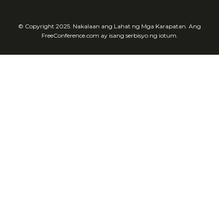
© Copyright 2025. Nakalaan ang Lahat ng Mga Karapatan. Ang
FreeConference.com ay isang serbisyo ng iotum.