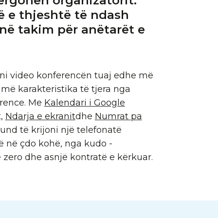
ërgohen organizatorit.
 e thjeshtë të ndash
në takim për anëtarët e
ni video konferencën tuaj edhe më
më karakteristika të tjera nga
rence. Me
Kalendari i Google
t,
Ndarja e ekranit
dhe
Numrat pa
und të krijoni një telefonatë
ë në çdo kohë, nga kudo -
zero dhe asnjë kontratë e kërkuar.