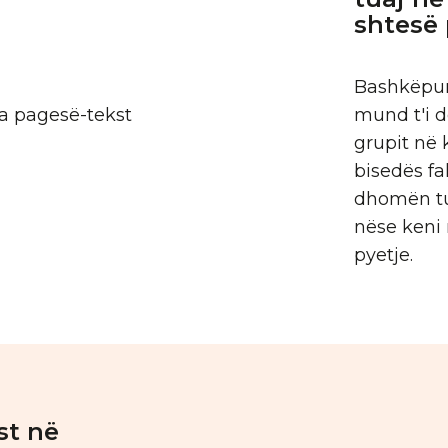
shtesë 
Bashkëpun
mund t'i 
grupit në 
bisedës fa
dhomën tu
nëse keni 
pyetje.
st në