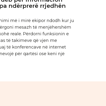
pa ndërprerë rrjedhën
imi më i mirë ekipor ndodh kur ju
dërgoni mesazh të menjëhershëm
kohë reale. Përdorni funksionin e
las të takimeve që vjen me
aj të konferencave në internet
nevojë për qartësi ose keni një