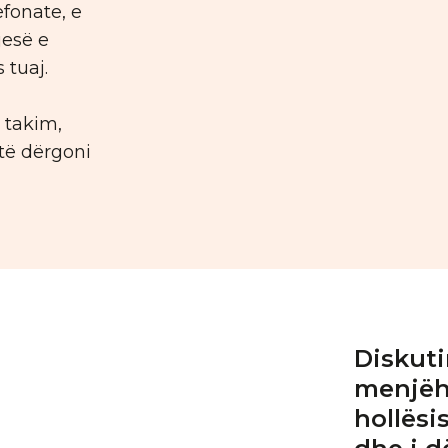
efonate, e
jesë e
 tuaj.
ë takim,
 të dërgoni
Diskut
menjëh
hollësi