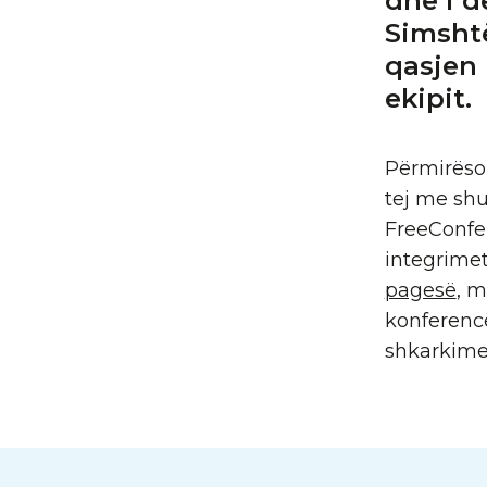
dhe i d
Simshtë
qasjen 
ekipit.
Përmirëso
tej me shu
FreeConfe
integrime
pagesë
, m
konferenc
shkarkime 