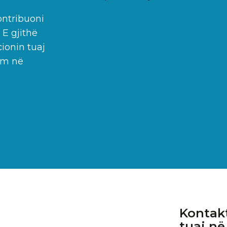
ontribuoni
 E gjithë
ionin tuaj
kim në
Kontakt
tuaj në