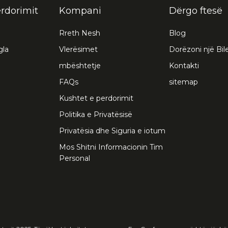
erdorimit
Kompani
Dërgo ftesë
Rreth Nesh
Blog
gla
Vlerësimet
Dorëzoni një Bil
mbështetje
Kontakti
FAQs
sitemap
Kushtet e perdorimit
Politika e Privatësisë
Privatësia dhe Siguria e iotum
Mos Shitni Informacionin Tim
Personal