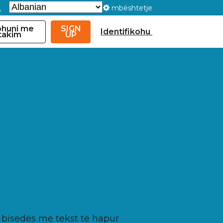
mbështetje
huni me
SIGN
Identifikohu
 takim
UP