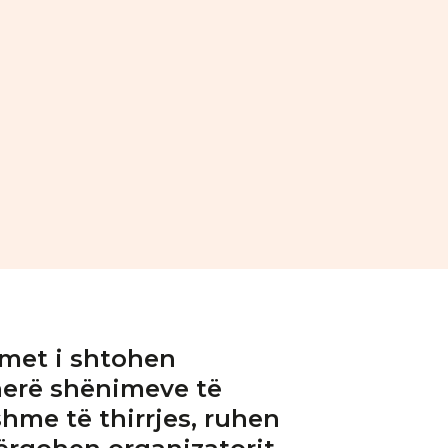
imet i shtohen
erë shënimeve të
shme të thirrjes, ruhen