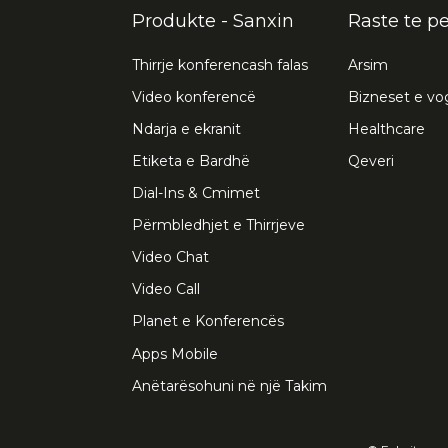
Produkte - Sanxin
Raste te p
Thirrje konferencash falas
Arsim
Video konferencë
Bizneset e vo
Ndarja e ekranit
Healthcare
Etiketa e Bardhë
Qeveri
Dial-Ins & Cmimet
Përmbledhjet e Thirrjeve
Video Chat
Video Call
Planet e Konferencës
Apps Mobile
Anëtarësohuni në një Takim