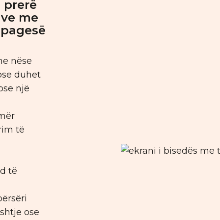
 prerë
ave me
 pagesë
me nëse
ose duhet
ose një
mër
rim të
d të
përsëri
shtje ose