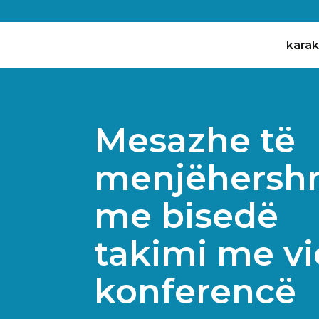
karak
Mesazhe të
menjëhers
me bisedë
takimi me v
konferencë