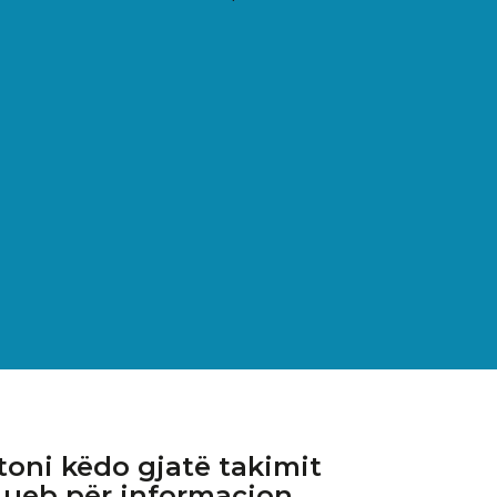
oni këdo gjatë takimit
 ueb për informacion