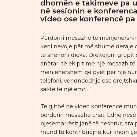
dhomën e takimeve pa u
në sesionin e konferenc
video ose konferencë pa
Përdorni mesazhe të menjëhersh
keni nevojë për më shumë detaje 
të shënoni diçka. Drejtojuni grupit 
anëtari të ekipit me një mesazh të
menjëhershëm që pyet për një nu
telefoni, vendndodhje ose drejtshk
saktë të një emri.
Të gjithë në video konferencë mun
përdorin mesazhe chat. Edhe nëse
pjesëmarrësit janë të heshtur, ata 
mund të kontribuojnë kur lindin çë