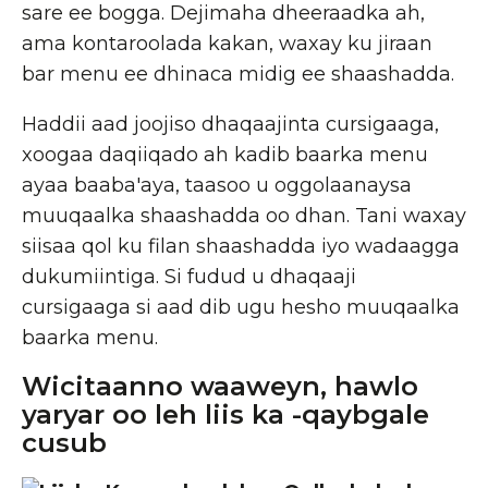
sare ee bogga. Dejimaha dheeraadka ah,
ama kontaroolada kakan, waxay ku jiraan
bar menu ee dhinaca midig ee shaashadda.
Haddii aad joojiso dhaqaajinta cursigaaga,
xoogaa daqiiqado ah kadib baarka menu
ayaa baaba'aya, taasoo u oggolaanaysa
muuqaalka shaashadda oo dhan. Tani waxay
siisaa qol ku filan shaashadda iyo wadaagga
dukumiintiga. Si fudud u dhaqaaji
cursigaaga si aad dib ugu hesho muuqaalka
baarka menu.
Wicitaanno waaweyn, hawlo
yaryar oo leh liis ka -qaybgale
cusub