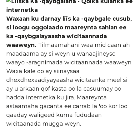
Waxaan ku darnay liis ka -qaybgale cusub,
si loogu oggolaado maareynta sahlan ee
ka -qaybgalayaasha wicitaannada
waaweyn.
Tilmaamahani waa mid caan ah
maadaama ay si weyn u wanaajineyso
waayo -aragnimada wicitaannada waaweyn.
Waxa kale oo ay siinaysaa
dhexdhexaadiyayaasha wicitaanka meel si
ay u arkaan qof kasta oo la casuumay oo
hadda internetka ku jira. Maareynta
astaamaha gacanta ee carrab la 'oo kor loo
qaaday waligeed kuma fududaan
wicitaanada mugga weyn.