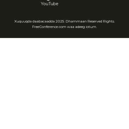
YouTube
Xuquuqda daabacaadda 2025. Dhammaan Reserved Rights.
FreeConference.com waa adeeg iotum.