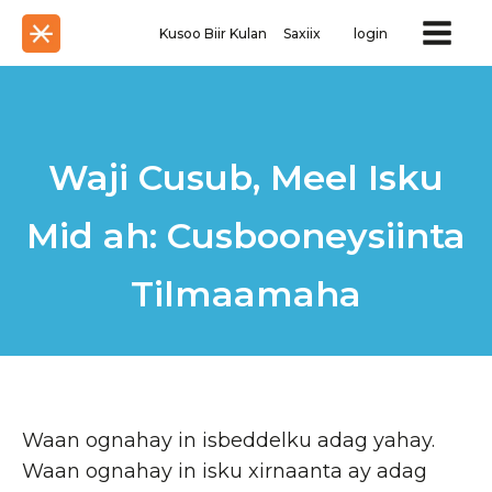
Kusoo Biir Kulan
Saxiix
login
Waji Cusub, Meel Isku
Mid ah: Cusbooneysiinta
Tilmaamaha
Waan ognahay in isbeddelku adag yahay.
Waan ognahay in isku xirnaanta ay adag