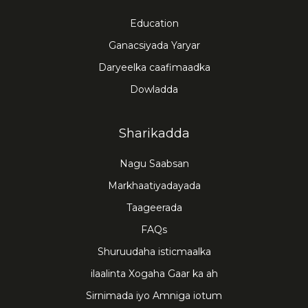
Education
Ganacsiyada Yaryar
Daryeelka caafimaadka
Dowladda
Sharikadda
Nagu Saabsan
Markhaatiyadayada
Taageerada
FAQs
Shuruudaha isticmaalka
ilaalinta Xogaha Gaar ka ah
Sirnimada iyo Amniga iotum