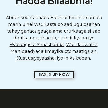
Hadda Bilaabma!
Abuur koontadaada FreeConference.com oo
marin u hel wax kasta oo aad ugu baahan
tahay ganacsigaaga ama ururkaaga si aad
dhulka ugu dhacdo, sida fiidiyaha iyo
Wadaagista Shaashadda
,
Wac Jadwalka
,
Martiqaadyada Iimaylka otomaatiga ah,
Xusuusiyeyaasha
, Iyo in ka badan.
SAXIIX UP NOW