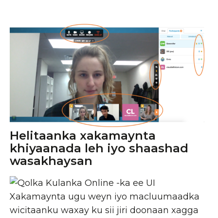
Helitaanka xakamaynta
khiyaanada leh iyo shaashad
wasakhaysan
Xakamaynta ugu weyn iyo macluumaadka
wicitaanku waxay ku sii jiri doonaan xagga