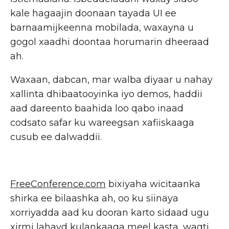
kale hagaajin doonaan tayada UI ee
barnaamijkeenna mobilada, waxayna u
gogol xaadhi doontaa horumarin dheeraad
ah.
Waxaan, dabcan, mar walba diyaar u nahay
xallinta dhibaatooyinka iyo demos, haddii
aad dareento baahida loo qabo inaad
codsato safar ku wareegsan xafiiskaaga
cusub ee dalwaddii.
FreeConference.com
bixiyaha wicitaanka
shirka ee bilaashka ah, oo ku siinaya
xorriyadda aad ku dooran karto sidaad ugu
xirmi lahayd kulankaaga meel kasta, waqti