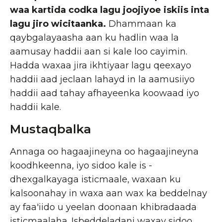
waa kartida codka lagu joojiyo
e iskiis inta
lagu jiro wicitaanka.
Dhammaan ka
qaybgalayaasha aan ku hadlin waa la
aamusay haddii aan si kale loo cayimin.
Hadda waxaa jira ikhtiyaar lagu qeexayo
haddii aad jeclaan lahayd in la aamusiiyo
haddii aad tahay afhayeenka koowaad iyo
haddii kale.
Mustaqbalka
Annaga oo hagaajineyna oo hagaajineyna
koodhkeenna, iyo sidoo kale is -
dhexgalkayaga isticmaale, waxaan ku
kalsoonahay in waxa aan wax ka beddelnay
ay faa'iido u yeelan doonaan khibradaada
isticmaalaha. Isbeddeladani waxay sidoo