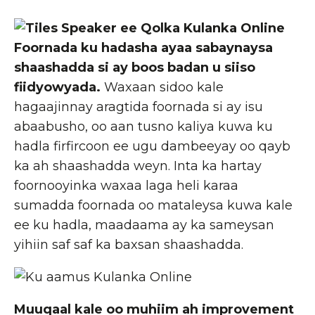
Foornada ku hadasha ayaa sabaynaysa
shaashadda si ay boos badan u siiso
fiidyowyada.
Waxaan sidoo kale
hagaajinnay aragtida foornada si ay isu
abaabusho, oo aan tusno kaliya kuwa ku
hadla firfircoon ee ugu dambeeyay oo qayb
ka ah shaashadda weyn. Inta ka hartay
foornooyinka waxaa laga heli karaa
sumadda foornada oo mataleysa kuwa kale
ee ku hadla, maadaama ay ka sameysan
yihiin saf saf ka baxsan shaashadda.
Muuqaal kale oo muhiim ah im
provement