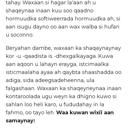
tahay. Waxaan si hagar la'aan ah u
shaqeynaa inaan kuu soo qaadno
hormuudka softiweerrada hormuudka ah, si
aan isugu dayno oo aan wax walba si hufan
u soconno.
Beryahan dambe, waxaan ka shaqaynaynay
kor -u -qaadista is -dhexgalkayaga. Kuwa
aan aqoon u lahayn erayga, istcimaalka
isticmaalaha ayaa ah qaybta shaashadda oo
adiga, sida adeegsadeheenna, ula
falgashaan. Waxaan ka shaqeyneynaa inaan
kontaroolada ugu weyn ka dhigno kuwo si
sahlan loo heli karo, u fududahay in la
fahmo, oo tayo leh.
Waa kuwan wixii aan
samaynay: