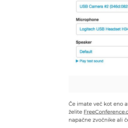
Če imate več kot eno a
želite
FreeConference
napačne zvočnike ali č