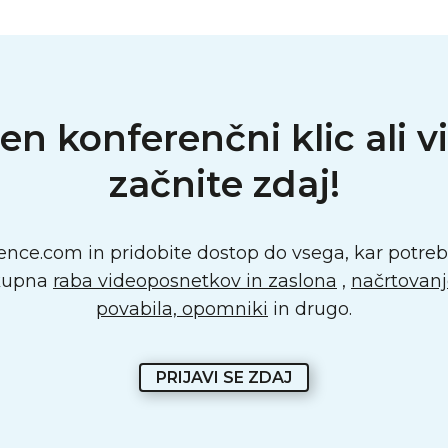
en konferenčni klic ali 
začnite zdaj!
ence.com in pridobite dostop do vsega, kar potreb
skupna
raba videoposnetkov in zaslona
,
​​načrtovan
povabila, opomniki
in drugo.
PRIJAVI SE ZDAJ