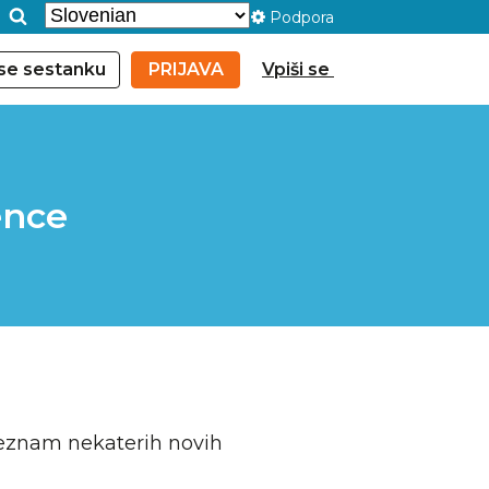
Podpora
 se sestanku
PRIJAVA
Vpiši se
ence
seznam nekaterih novih