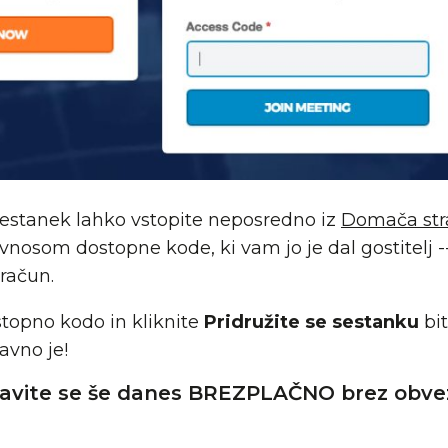
 sestanek lahko vstopite neposredno iz
Domača str
vnosom dostopne kode, ki vam jo je dal gostitelj -
račun.
topno kodo in kliknite
Pridružite se sestanku
bit
avno je!
javite se še danes BREZPLAČNO brez obvez