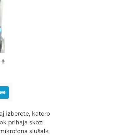
j izberete, katero
vok prihaja skozi
ikrofona slušalk.