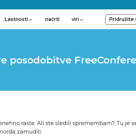
Pridružite
Lastnosti
načrti
viri
e posodobitve FreeConfer
nehno raste. Ali ste sledili spremembam? Tu je 
 morda zamudili: