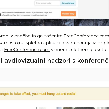
ome iz enačbe in ga zaženite
FreeConference.co
samostojna spletna aplikacija vam ponuja vse splet
di
FreeConference.com
v enem celotnem paketu.
ni avdiovizualni nadzori s konferenč