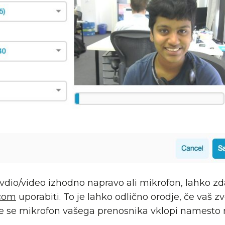
vdio/video izhodno napravo ali mikrofon, lahko zda
.com
uporabiti. To je lahko odlično orodje, če vaš z
e se mikrofon vašega prenosnika vklopi namesto m