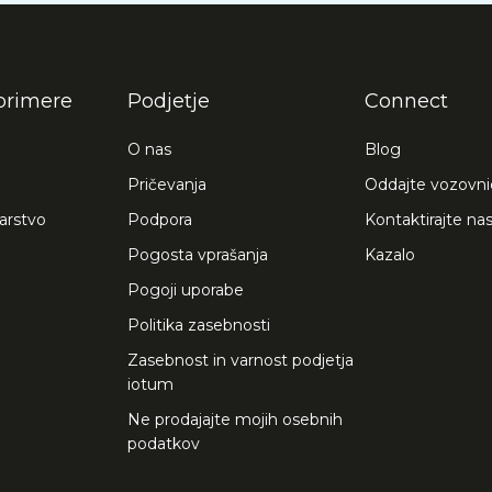
primere
Podjetje
Connect
O nas
Blog
Pričevanja
Oddajte vozovni
arstvo
Podpora
Kontaktirajte na
Pogosta vprašanja
Kazalo
Pogoji uporabe
Politika zasebnosti
Zasebnost in varnost podjetja
iotum
Ne prodajajte mojih osebnih
podatkov