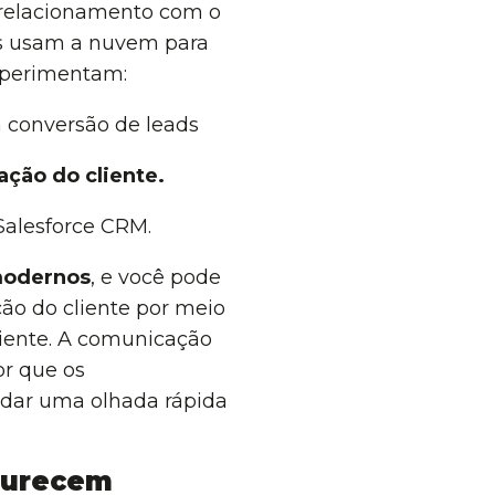
e relacionamento com o
es usam a nuvem para
experimentam:
onversão de leads
ação do cliente.
Salesforce CRM.
 modernos
, e você pode
ão do cliente por meio
liente. A comunicação
or que os
 dar uma olhada rápida
durecem