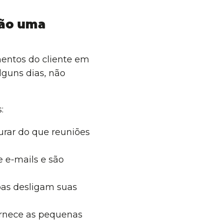
são uma
entos do cliente em
lguns dias, não
:
urar do que reuniões
 e-mails e são
as desligam suas
ornece as pequenas