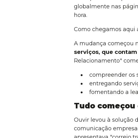
globalmente nas págin
hora.
Como chegamos aqui a 
A mudança começou n
serviços, que contam
Relacionamento" come
compreender os s
entregando serviç
fomentando a lea
Tudo começou 
Ouvir levou à solução 
comunicação empresari
apresentava "correio t