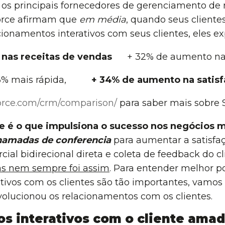
, os principais fornecedores de gerenciamento d
force afirmam que
em média
, quando seus client
ionamentos interativos com seus clientes, eles 
nas receitas de vendas
+ 32% de aumento na c
56% mais rápida,
+ 34% de aumento na satisf
force.com/crm/comparison/
para saber mais sobre 
nte é o que impulsiona o sucesso nos negócios
hamadas de conferencia
para aumentar a satisfaç
al bidirecional direta e coleta de feedback do c
s nem sempre foi assim
. Para entender melhor p
tivos com os clientes são tão importantes, vamos
olucionou os relacionamentos com os clientes.
s interativos com o cliente ama