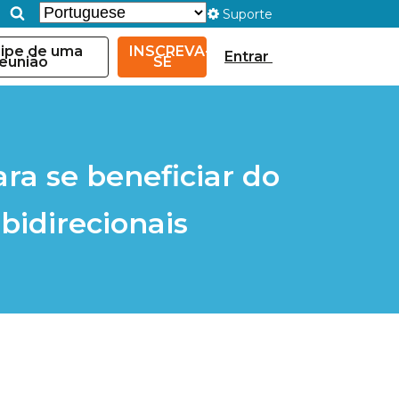
Suporte
cipe de uma
INSCREVA-
Entrar
eunião
SE
ra se beneficiar do
idirecionais