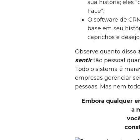
sua história; eles
Face".
O software de CR
base em seu histó
caprichos e desejo
Observe quanto disso
sentir
tão pessoal qua
Todo o sistema é mara
empresas gerenciar se
pessoas. Mas nem todos
Embora qualquer em
a 
você
const