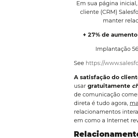
Em sua página inicial
cliente (CRM) Sales
manter relac
+ 27% de aumento 
Implantação 
See
https://www.sales
A satisfação do clie
usar
gratuitamente
c
de comunicação comerci
direta é tudo agora,
ma
relacionamentos intera
em como a Internet rev
Relacionamento