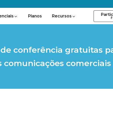
Parti
enciais
Planos
Recursos
r
 conferência gratuitas pa
 comunicações comerciais b