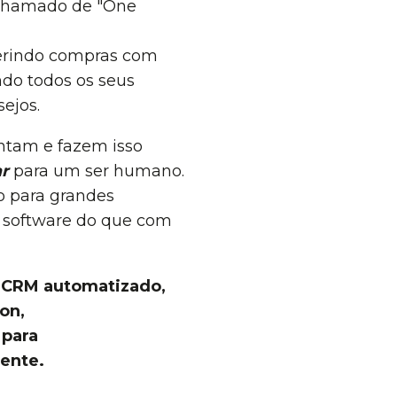
é chamado de "One
erindo compras com
do todos os seus
ejos.
ntam e fazem isso
ar
para um ser humano.
o para grandes
m software do que com
e CRM automatizado,
on,
para
iente.