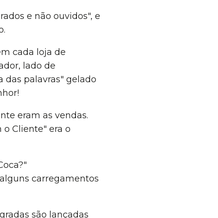
ados e não ouvidos", e
o.
"em cada loja de
ador, lado de
a das palavras" gelado
nhor!
ente eram as vendas.
o Cliente" era o
 Coca?"
 alguns carregamentos
egradas são lançadas