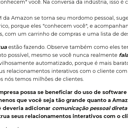
 "conhecem" você. Na conversa da indústria, isso 
M da Amazon se torna seu mordomo pessoal, sug
rico, porque eles "conhecem você", e acompanhan
s, com um carrinho de compras e uma lista de des
tua
estão fazendo. Observe também como eles te
nto possível, mesmo se você nunca realmente
fal
vilhosamente automatizado, porque é mais barat
us relacionamentos interativos com o cliente co
 nós temos milhões de clientes.
presa possa se beneficiar do uso de softwar
menos que você seja tão grande quanto a Amaz
 deveria adicionar
comunicação pessoal direta
rua seus relacionamentos interativos com o cl