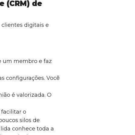
e (CRM) de
lientes digitais e
se um membro e faz
uas configurações. Você
ião é valorizada. O
acilitar o
oucos silos de
lida conhece toda a