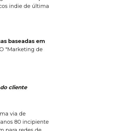
os indie de última
sas baseadas em
 O "Marketing de
 do cliente
uma via de
anos 80 incipiente
am para redes de