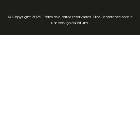
© Copyright 2025. Todos os direitos reservados. FreeConference.com é
um serviço da iotum.