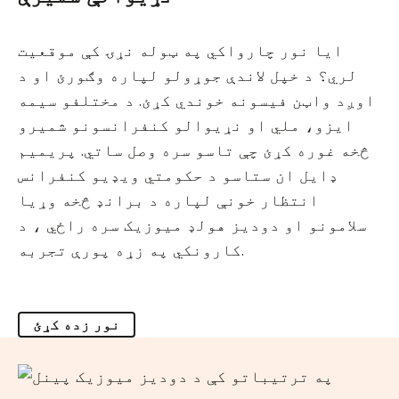
ایا نور چارواکي په ټوله نړۍ کې موقعیت
لري؟ د خپل لاندې جوړولو لپاره وګورئ او د
اوږد واټن فیسونه خوندي کړئ. د مختلفو سیمه
ایزو، ملي او نړیوالو کنفرانسونو شمیرو
څخه غوره کړئ چې تاسو سره وصل ساتي. پریمیم
ډایل ان ستاسو د حکومتي ویډیو کنفرانس
انتظار خونې لپاره د برانډ څخه وړیا
سلامونو او دودیز هولډ میوزیک سره راځي ، د
کارونکي په زړه پورې تجربه.
نور زده کړئ