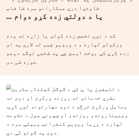
... یا د دولتي زده کړو دوام
که د نوي تخصص زده کولو یا زاړه ته وده
ورکولو لپاره ، د ویډیو چیټ له لارې په ای
زده کړې کې بوخت اوسئ چې په شخصی توګه دوهم
غوره شی دی.
بشري خدماتو ته روزنه ورکړئ او دوی ته
وسایل ورکړئ ترڅو د دوی مهارتونه لوړ کړي.
ویبینارونه، روزنه، او ښوونې ټول د حکومت
لپاره د وړیا ویډیو کنفرانس وسیلې سره د
دوی په ګوتو کې دي.