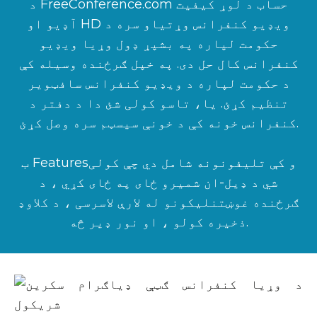
د FreeConference.com حساب د لوړ کیفیت
آډیو او HD ویډیو کنفرانس وړتیاو سره د
حکومت لپاره په بشپړ ډول وړیا ویډیو
کنفرانس کال حل دی. په خپل ګرځنده وسیله کې
د حکومت لپاره د ویډیو کنفرانس سافټویر
تنظیم کړئ. یا، تاسو کولی شئ دا د دفتر د
کنفرانس خونه کې د خونې سیسټم سره وصل کړئ.
ب Featuresو کې تلیفونونه شامل دي چې کولی
شي د ډیل-ان شمیرو ځای په ځای کړي ، د
ګرځنده غوښتنلیکونو له لارې لاسرسی ، د کلاوډ
ذخیره کولو ، او نور ډیر څه.