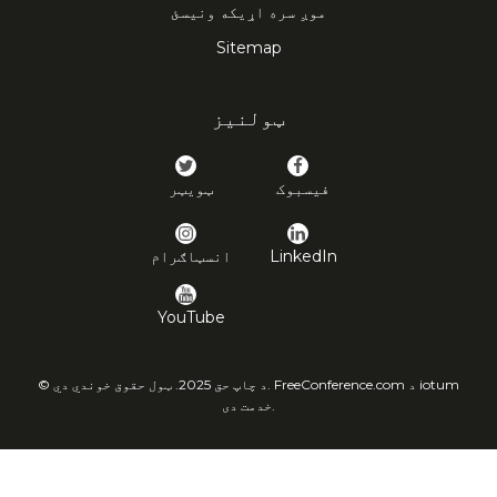
موږ سره اړیکه ونیسئ
Sitemap
ټولنیز
فیسبوک
ټویټر
LinkedIn
انسټاګرام
YouTube
© د چاپ حق 2025. ټول حقوق خوندي دي. FreeConference.com د iotum
خدمت دی.