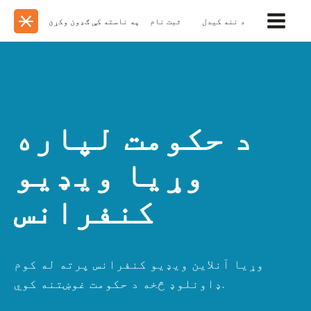
د ننه کیدل
ثبت نام
په ناسته کې ګډون وکړئ
د حکومت لپاره
وړیا ویډیو
کنفرانس
وړیا آنلاین ویډیو کنفرانس پرته له کوم
ډاونلوډ څخه د حکومت غوښتنه کوي.