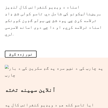
اسناد د ویډیو کنفرانس کال لنډیز
بریښنالیکونو کې شامل دي. تاسو کولی شئ ډاډ
ترلاسه کړئ چې پوه شئ چې ټولو ګډون کوونکو
اسناد ترلاسه کړي، او دا چې دوی اسانه لاسرسی
لري.
نور زده کړئ
آنلاین سپینه تخته
ایا تاسو کله هم د ویډیو کنفرانس کال په