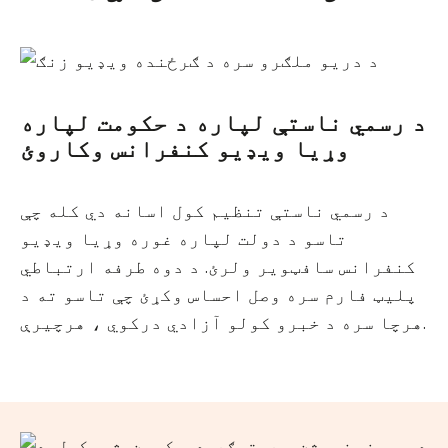
د رسمي ناستې لپاره د حکومت لپاره
وړیا ویډیو کنفرانس وکاروئ
د رسمي ناستې تنظیم کول اسانه دي کله چې
تاسو د دولت لپاره غوره وړیا ویډیو
کنفرانس سافټویر ولرئ. د دوه طرفه ارتباطي
پلیټ فارم سره وصل احساس وکړئ چې تاسو ته د
هرچا سره د خبرو کولو آزادي درکوي ، هرچیرې.