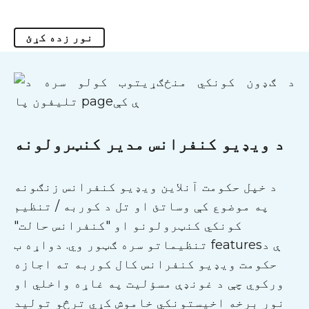
نور زده کړئ
د ویډیو کنفرانس مدیر کنټرولونه
د خپل حکومت آنلاین ویډیو کنفرانس زنګونه
په موضوع کې وساتئ او تل د کوربه / تنظیم
کونکي کنټرولونو او "کنفرانس حالت"
تنظیماتو سره ګټور وي. دواړه ب featuresې د
حکومت ویډیو کنفرانس کال کوربه ته اجازه
ورکوي چې د غونډې مسؤلیت په غاړه واخلي او
نور برخه اخیستونکي خاموش کړي ترڅو تولید