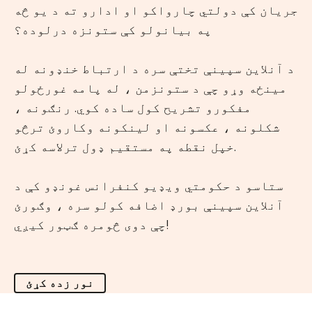
جریان کې دولتي چارواکو او ادارو ته د یو څه
په بیانولو کې ستونزه درلوده؟
د آنلاین سپینې تختې سره د ارتباط خنډونه له
مینځه وړو چې د ستونزمن ، له پامه غورځولو
مفکورو تشریح کول ساده کوي. رنګونه ،
شکلونه ، عکسونه او لینکونه وکاروئ ترڅو
خپل نقطه په مستقیم ډول ترلاسه کړئ.
ستاسو د حکومتي ویډیو کنفرانس غونډو کې د
آنلاین سپینې بورډ اضافه کولو سره ، وګورئ
چې دوی څومره ګټور کیږي!
نور زده کړئ