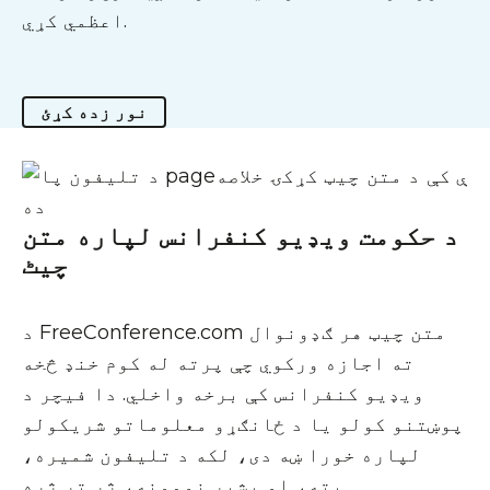
اعظمي کړي.
نور زده کړئ
د حکومت ویډیو کنفرانس لپاره متن
چیٹ
د FreeConference.com متن چیټ هر ګډونوال
ته اجازه ورکوي چې پرته له کوم خنډ څخه
ویډیو کنفرانس کې برخه واخلي. دا فیچر د
پوښتنو کولو یا د ځانګړو معلوماتو شریکولو
لپاره خورا ښه دی، لکه د تلیفون شمیره،
پته، او بشپړ نومونه، ژر تر ژره.