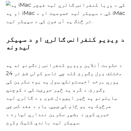
د ویډیو کنفرانس ګالري او د سپیکر
لیدونه
د حکومت آنلاین ویډیو کنفرانس زنګونو ته په
مختلف ډول وګورئ کله چې تاسو کولی شئ تر 24
پورې برخه اخیستونکي ټول په یوه سکرین کې
وګورئ. د گرډ په څیر جوړښت کې د کوچني
ټایلونو په څیر ایښودل شوی ، د ګالري لید
هرڅوک په یو ځای کې ښیې. یا، د هغه کس چې
خبرې کوي د بشپړ سکرین نندارې لپاره د
سپیکر لید باندې کلیک وکړئ.