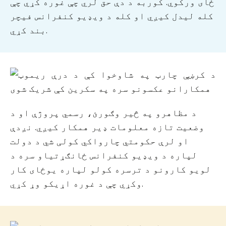
ځای ورکوي. کوربه د دې حق لري چې غوره کړي چې
کله لیدل کیږي او کله د ویډیو کنفرانس فیچر
بند کړي.
د مظاهرو په څیر وګورئ، رسمي پروژې او د
وضعیت تازه معلومات ډیر همکار کیږي. نږدې
او لرې حکومتي چارواکي کولی شي د دولت
لپاره د ویډیو کنفرانس ځانګړتیاو سره د
لویو کارونو د ترسره کولو لپاره یوځای کار
وکړي چې د غوره اړیکو وړ کړي.