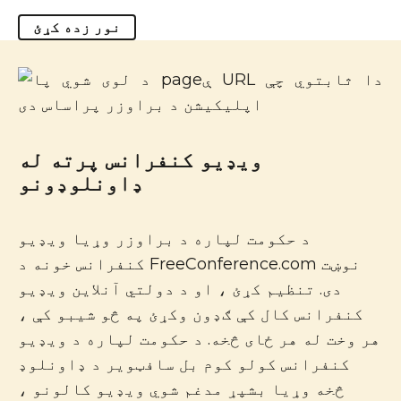
نور زده کړئ
ویډیو کنفرانس پرته له
ډاونلوډونو
د حکومت لپاره د براوزر وړیا ویډیو
کنفرانس خونه د FreeConference.com نوښت
دی. تنظیم کړئ ، او د دولتي آنلاین ویډیو
کنفرانس کال کې ګډون وکړئ په څو شیبو کې ،
هر وخت له هر ځای څخه. د حکومت لپاره د ویډیو
کنفرانس کولو کوم بل سافټویر د ډاونلوډ
څخه وړیا بشپړ مدغم شوي ویډیو کالونو ،