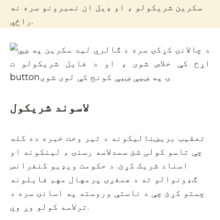
سکرین شریکولو ، او ډیل ان نمبرونو سره نه
راځي.
لاسوند شریکول
تعقیب بریښنالیکونه د تیر وخت خبره ده کله
چې تاسو کولی شئ سمدلاسه رسنۍ ، لینکونه او
اسناد شریک کړئ. د حکومت ویډیو کنفرانس
ګډونوالو ته د همغږۍ پرمهال مهم فایلونه
چمتو کړئ چې د ناستې وروسته په اسانۍ سره د
ترلاسه کولو وړ وي.