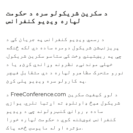
د سکرین شریکولو سره د حکومت
لپاره ویډیو کنفرانس
د رسمي ویډیو کنفرانس په جریان کې د
پریزنټشن شریکول دومره ساده دي لکه څنګه
چې په ریښتیني وخت کې ستاسو سکرین شریکول.
خپلې موندنې، نظرونه وړاندې کړئ، یا د
نورو متحرک مظاهرو لپاره د دې متقابل فیچر
په کارولو سره ویډیو پلی کړئ.
د FreeConference.com د لوړ کیفیت سکرین
شریکول هیڅ ډاونلوډ ته اړتیا نلري. یوازې
ساده ، رواني کنټرولونه چې د ویډیو
کنفرانس غوښتنه کوي د حکومت لپاره خورا
مؤثره او له مایوسۍ څخه پاک.