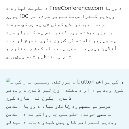
د حکومت لپاره د FreeConference.com د وړیا
ویډیو کنفرانس سافټویر سره، تر 100 پورې
برخه اخیستونکي کولی شي په چټکۍ سره د
براوزر میشته ویب کنفرانس په کارولو سره
په ویډیو ناسته کې ګډون وکړي. محرم او مهم
آنلاین ویډیو ناستې پرته له کوم ډاونلوډ ،
ځنډ یا تنظیم څخه پیښیږي.
ترټولو مشهوره ځانګړتیا، د وړیا آنلاین
ناستې خونه، حکومتي چارواکو ته د آنلاین
ویډیو کنفرانس کال پیل کیدو دمخه د لیدلو