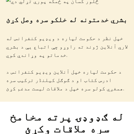
بشري خدمتونه له خلکو سره وصل کړئ
خپل نظر د حکومت لپاره د ویډیو کنفرانس له
لارې آنلاین ژوند ته راوړو چې اتباع یې د بشري
خدماتو په وړاندې کوي.
د حکومت لپاره خپل آنلاین ویډیو کنفرانس د
ادرس کتاب او د ګوګل کیلنڈر ترکیب سره
همغږي کولو سره خپل د ملاقات لیست مدغم کړئ.
له ګډوډۍ پرته مخامخ
سره ملاقات وکړئ