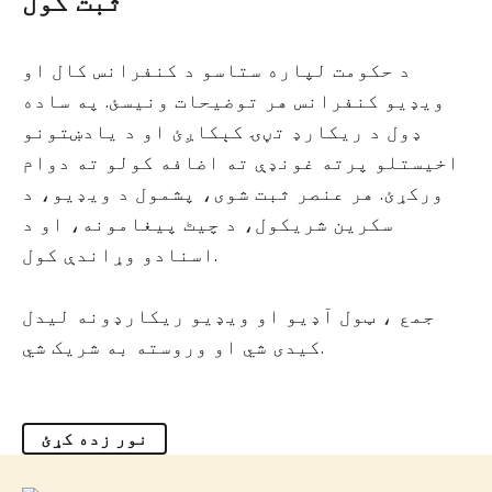
ثبت کول
د حکومت لپاره ستاسو د کنفرانس کال او
ویډیو کنفرانس هر توضیحات ونیسئ. په ساده
ډول د ریکارډ تڼۍ کېکاږئ او د یادښتونو
اخیستلو پرته غونډې ته اضافه کولو ته دوام
ورکړئ. هر عنصر ثبت شوی، پشمول د ویډیو، د
سکرین شریکول، د چیٹ پیغامونه، او د
اسنادو وړاندې کول.
جمع ، ټول آډیو او ویډیو ریکارډونه لیدل
کیدی شي او وروسته به شریک شي.
نور زده کړئ