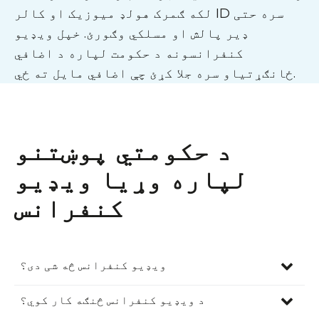
لکه ګمرک هولډ میوزیک او کالر ID سره حتی
ډیر پالش او مسلکي وګورئ. خپل ویډیو
کنفرانسونه د حکومت لپاره د اضافي
ځانګړتیاو سره جلا کړئ چې اضافي مایل ته ځي.
د حکومتي پوښتنو
لپاره وړیا ویډیو
کنفرانس
ویډیو کنفرانس څه شی دی؟
د ویډیو کنفرانس دوه اړخیزه اړیکه ده چې د
د ویډیو کنفرانس څنګه کار کوي؟
انټرنیټ له لارې وړاندې کیږي، چیرې چې دوه