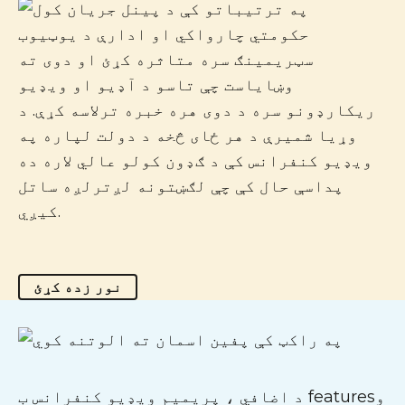
حکومتي چارواکي او ادارې د یوټیوب
سټریمینګ سره متاثره کړئ او دوی ته
وښایاست چې تاسو د آډیو او ویډیو
ریکارډونو سره د دوی هره خبره ترلاسه کړې. د
وړیا شمیرې د هر ځای څخه د دولت لپاره په
ویډیو کنفرانس کې د ګډون کولو عالي لاره ده
پداسې حال کې چې لګښتونه لږترلږه ساتل
کیږي.
نور زده کړئ
د اضافي ، پریمیم ویډیو کنفرانس ب featuresو