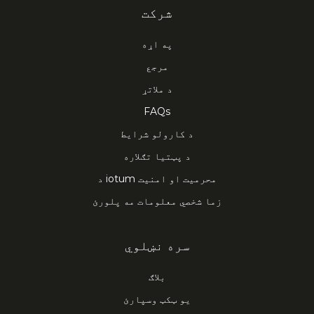
شرکت
په اړه
مرجع
د ملاتړ
FAQs
د کارولو شرایط
د پټتیا تګلاره
د iotum محرمیت او امنیت
زما شخصي معلومات مه پلورئ
سره نښلوي
بلاګ
یو ټکټ وسپارئ