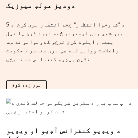
دودیز هولډ میوزیک
د "شاوخوا انتظار" څخه انتظار لرې کړئ. د 5
جوړ شوي پلی لیستونو څخه غوره کړئ یا خپل
پیغام اپلوډ کړئ ترڅو ګډونوالو ته ښه
راغلاست ووایی کله چې دوی ستاسو د حکومت
آنلاین ویډیو کنفرانس ته ننوځي.
نور زده کړئ
د ویډیو کنفرانس آډیو او ویډیو