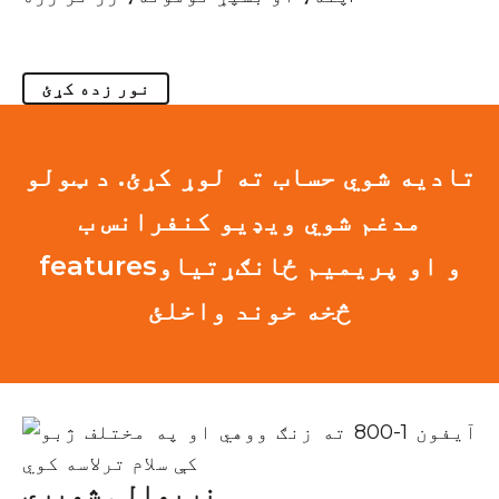
نور زده کړئ
تادیه شوي حساب ته لوړ کړئ. د ټولو
مدغم شوي ویډیو کنفرانس ب
featuresو او پریمیم ځانګړتیاو
څخه خوند واخلئ
نړیوالې شمیرې