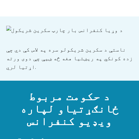
ناستې د سکرین شریکولو سره په لاس کې دي چې
زده کونکي په ریښتیا هغه څه ښیې چې دوی ورته
اړتیا لري.
د حکومت مربوط
ځانګړتیاو لپاره
ویډیو کنفرانس