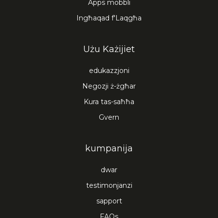
Apps mobbli
Ingħaqad f'Laqgħa
Użu Każijiet
edukazzjoni
Negozji ż-żgħar
Kura tas-saħħa
Gvern
kumpanija
dwar
testimonjanzi
sapport
FAQs