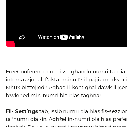
FreeConference.com issa għandu numri ta 'dial
internazzjonali f'aktar minn 17-il pajjiż madwar 
Mhux bizzejjed? Aqbad il-kont għal dawk li jċ
b'wieħed min-numri bla ħlas tagħna!
Fil-
Settings
tab, issib numri bla ħlas fis-sezzjo
ta 'numri dial-in. Agħżel in-numri bla ħlas prefe