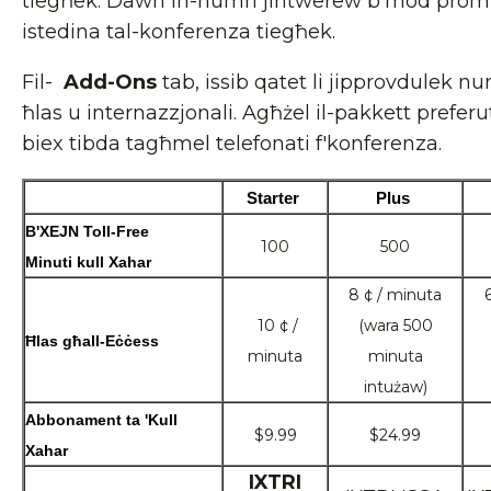
tiegħek. Dawn in-numri jintwerew b'mod promin
istedina tal-konferenza tiegħek.
Fil-
Add-Ons
tab, issib qatet li jipprovdulek nu
ħlas u internazzjonali. Agħżel il-pakkett prefer
biex tibda tagħmel telefonati f'konferenza.
Starter 
Plus 
B'XEJN Toll-Free
100
500
Minuti kull Xahar
8 ¢ / minuta
10 ¢ /
(wara 500
Ħlas għall-Eċċess
minuta
minuta
intużaw)
Abbonament ta 'Kull 
$9.99
$24.99
Xahar
IXTRI