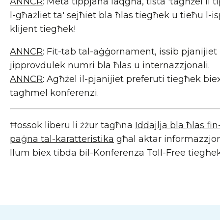
ANNCR
: Meta tippjana laqgħa, tista 'tagħżel li 
l-għażliet ta' sejħiet bla ħlas tiegħek u tieħu l-is
klijent tiegħek!
ANNCR
: Fit-tab tal-aġġornament, issib pjanijiet 
jipprovdulek numri bla ħlas u internazzjonali.
ANNCR
: Agħżel il-pjanijiet preferuti tiegħek bie
tagħmel konferenzi.
Ħossok liberu li żżur tagħna
Iddajlja bla ħlas fi
paġna tal-karatteristika
għal aktar informazzjoni
llum biex tibda bil-Konferenza Toll-Free tiegħek