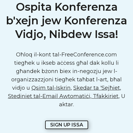
Ospita Konferenza
b'xejn jew Konferenza
Vidjo, Nibdew Issa!
Oħloq il-kont tal-FreeConference.com
tiegħek u ikseb aċċess għal dak kollu li
għandek bżonn biex in-negozju jew l-
organizzazzjoni tiegħek taħbat l-art, bħal
vidjo u
Qsim tal-Iskrin
,
Skedar ta 'Sejħiet
,
Stediniet tal-Email Awtomatiċi, Tfakkiriet
, U
aktar.
SIGN UP ISSA