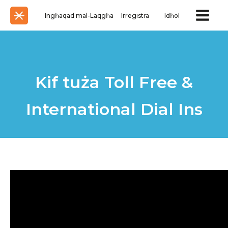
Ingħaqad mal-Laqgħa
Irregistra
Idħol
Kif tuża Toll Free &
International Dial Ins