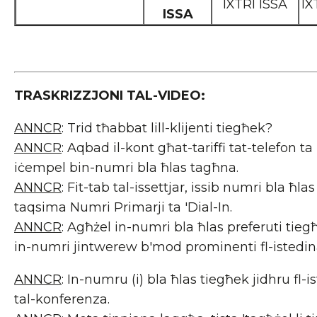
IXTRI ISSA
IX
ISSA
TRASKRIZZJONI TAL-VIDEO:
ANNCR
: Trid tħabbat lill-klijenti tiegħek?
ANNCR
: Aqbad il-kont għat-tariffi tat-telefon ta
iċempel bin-numri bla ħlas tagħna.
ANNCR
: Fit-tab tal-issettjar, issib numri bla ħlas 
taqsima Numri Primarji ta 'Dial-In.
ANNCR
: Agħżel in-numri bla ħlas preferuti tie
in-numri jintwerew b'mod prominenti fl-istedin
ANNCR
: In-numru (i) bla ħlas tiegħek jidhru fl-i
tal-konferenza.