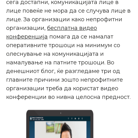
сега достапни, комуникацијата лице в
лице повеќе не мора да се случува лице в
лице. За организации како непрофитни
организации,
бесплатна видео
конференција
помага да се намалат
оперативните трошоци на минимум со
олеснување на комуникацијата и
намалување на патните трошоци. Во
денешниот блог, ќе разгледаме три од
главните причини зошто непрофитните
организации треба да користат видео
конференции во нивна целосна предност.