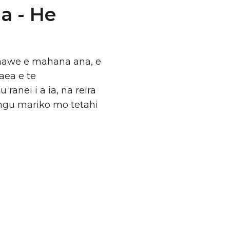
a - He
kaawe e mahana ana, e
aea e te
anei i a ia, na reira
gu mariko mo tetahi