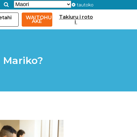
tautoko
Takiuru i roto
etahi
WAITOHU
AKE
i
 Mariko?