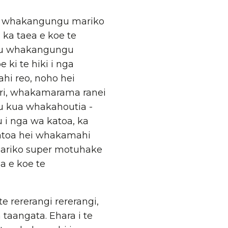
gu whakangungu mariko
ka taea e koe te
gu whakangungu
 ki te hiki i nga
ahi reo, noho hei
 tari, whakamarama ranei
u kua whakahoutia -
u i nga wa katoa, ka
katoa hei whakamahi
ariko super motuhake
a e koe te
 rererangi rererangi,
 taangata. Ehara i te