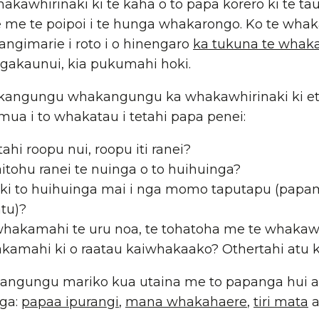
akawhirinaki ki te kaha o to papa korero ki te ta
e te poipoi i te hunga whakarongo. Ko te whak
angimarie i roto i o hinengaro
ka tukuna te wha
gakaunui, kia pukumahi hoki.
akangungu whakangungu ka whakawhirinaki ki et
mua i to whakatau i tetahi papa penei:
ahi roopu nui, roopu iti ranei?
itohu ranei te nuinga o to huihuinga?
u ki to huihuinga mai i nga momo taputapu (papa
tu)?
whakamahi te uru noa, te tohatoha me te whakawh
kamahi ki o raatau kaiwhakaako? Othertahi atu 
ngungu mariko kua utaina me to papanga hui ai
nga:
papaa ipurangi
,
mana whakahaere
,
tiri mata