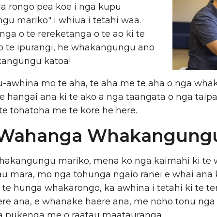
ua rongo pea koe i nga kupu
u mariko" i whiua i tetahi waa.
nga o te rereketanga o te ao ki te
o te ipurangi, he whakangungu ano
kangungu katoa!
u-awhina mo te aha, te aha me te aha o nga wh
hangai ana ki te ako a nga taangata o nga taipa
e tohatoha me te kore he here.
 Wahanga Whakangungu
akangungu mariko, mena ko nga kaimahi ki te
tau mara, mo nga tohunga ngaio ranei e whai ana 
te hunga whakarongo, ka awhina i tetahi ki te tere i
ere ana, e whanake haere ana, me noho tonu ng
ga pukenga me o raatau maatauranga.