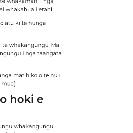
 te whakamahi i nga
ei whakahua i etahi.
o atu ki te hunga
 ki te whakangungu. Ma
kangungu i nga taangata
ianga matihiko o te hu i
i mua)
o hoki e
angungu whakangungu