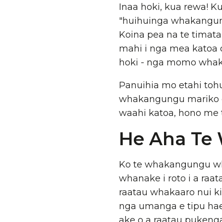
Inaa hoki, kua rewa! K
"huihuinga whakangung
Koina pea na te timata
mahi i nga mea katoa 
hoki - nga momo wha
Panuihia mo etahi toh
whakangungu mariko e 
waahi katoa, hono me t
He Aha Te
Ko te whakangungu wh
whanake i roto i a raa
raatau whakaaro nui ki 
nga umanga e tipu ha
ake o a raatau puken