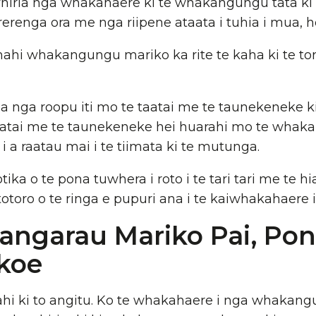
hiria nga whakahaere ki te whakangungu tata ki
rerenga ora me nga riipene ataata i tuhia i mua, h
ahi whakangungu mariko ka rite te kaha ki te tor
 ia nga roopu iti mo te taatai ​​me te taunekeneke
 taatai ​​me te taunekeneke hei huarahi mo te wha
 a raatau mai i te tiimata ki te mutunga.
otika o te pona tuwhera i roto i te tari tari me te h
totoro o te ringa e pupuri ana i te kaiwhakahaere 
angarau Mariko Pai, Pon
 koe
atahi ki to angitu. Ko te whakahaere i nga whak