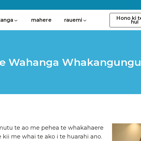
Hono ki t
tanga
mahere
rauemi
hui
te Wahanga Whakangungu
utu te ao me pehea te whakahaere
te kii me whai te ako i te huarahi ano.