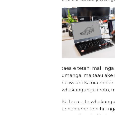
taea e tetahi mai i n
umanga, ma taau ake 
he waahi ka ora me te
whakangungu i roto, me
Ka taea e te whakangun
te noho me te riihi i n