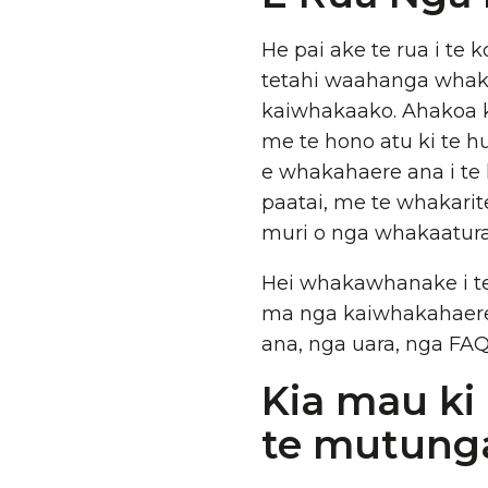
He pai ake te rua i te
tetahi waahanga whak
kaiwhakaako. Ahakoa k
me te hono atu ki te h
e whakahaere ana i te 
paatai, me te whakari
muri o nga whakaatur
Hei whakawhanake i te 
ma nga kaiwhakahaere 
ana, nga uara, nga F
Kia mau ki 
te mutung