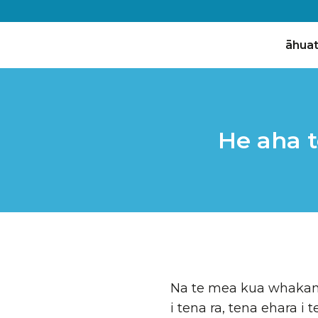
āhua
He aha 
Na te mea kua whakam
i tena ra, tena ehara i 