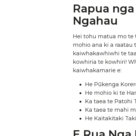
Rapua nga 
Ngahau
Hei tohu matua mo te 
mohio ana ki a raatau
kaiwhakawhiwhi te taapi
kowhiria te kowhiri!
kaiwhakamarie e:
He Pūkenga Korer
He mohio ki te Ha
Ka taea te Patohi 
Ka taea te mahi 
He Kaitakitaki Tak
E Rua Nga