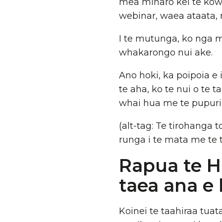
mea miharo kei te kow
webinar, waea ataata, 
I te mutunga, ko nga m
whakarongo nui ake.
Ano hoki, ka poipoia e
te aha, ko te nui o te
whai hua me te pupuri i
(alt-tag: Te tirohanga t
runga i te mata me te 
Rapua te H
taea ana e
Koinei te taahiraa tu