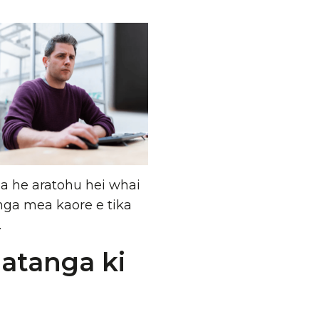
ia he aratohu hei whai
ga mea kaore e tika
.
matanga ki