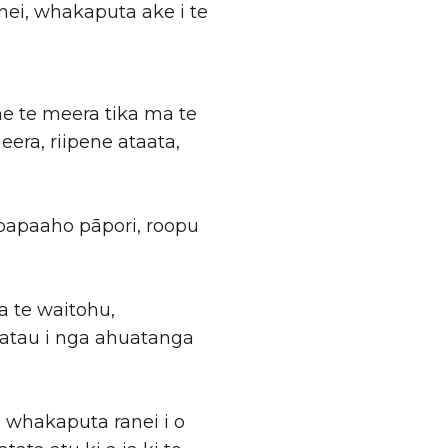
ei, whakaputa ake i te
e te meera tika ma te
ra, riipene ataata,
 papaaho pāpori, roopu
 te waitohu,
aatau i nga ahuatanga
whakaputa ranei i o