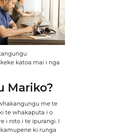
akangungu
keke katoa mai i nga
 Mariko?
 whakangungu me te
ki te whakaputa i o
 roto i te ipurangi. I
a kamupene ki runga