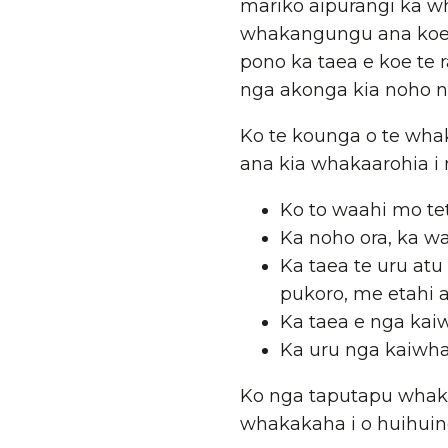
mariko aipurangi ka wh
whakangungu ana koe m
pono ka taea e koe te r
nga akonga kia noho n
Ko te kounga o te wh
ana kia whakaarohia i 
Ko to waahi mo tet
Ka noho ora, ka wa
Ka taea te uru at
pukoro, me etahi a
Ka taea e nga kai
Ka uru nga kaiwha
Ko nga taputapu whaka
whakakaha i o huihui