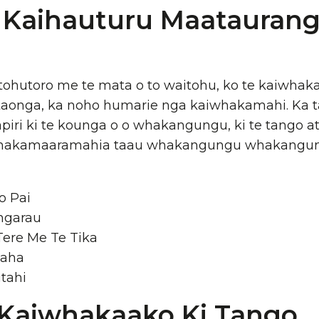
Kaihauturu Maataurang
tohutoro me te mata o to waitohu, ko te kaiwha
 taonga, ka noho humarie nga kaiwhakamahi. Ka t
ri ki te kounga o o whakangungu, ki te tango atu r
 Whakamaaramahia taau whakangungu whakangun
o Pai
ngarau
Tere Me Te Tika
maha
itahi
 Kaiwhakaako Ki Tango