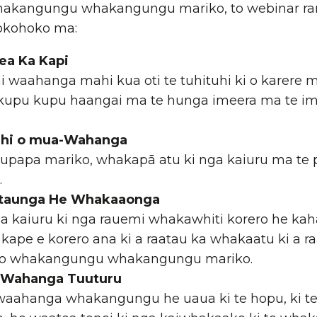
 whakangungu whakangungu mariko, to webinar ran
hokohoko ma:
ea Ka Kapi
 waahanga mahi kua oti te tuhituhi ki o karere m
upu kupu haangai ma te hunga imeera ma te imee
Mahi o mua-Wahanga
 kaupapa mariko, whakapā atu ki nga kaiuru ma te
.
taunga He Whakaaonga
 kaiuru ki nga rauemi whakawhiti korero
he kaha
ape e korero ana ki a raatau ka whakaatu ki a r
to whakangungu whakangungu mariko.
a Wahanga Tuuturu
ahanga whakangungu he uaua ki te hopu, ki te 