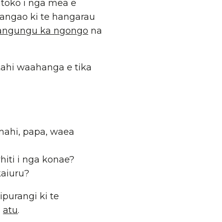
utoko i nga mea e
angao ki te hangarau
kangungu ka ngongo
na
ahi waahanga e tika
mahi, papa, waea
iti i nga konae?
kaiuru?
purangi ki te
a
atu
.