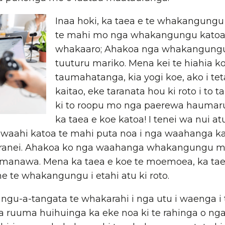
Inaa hoki, ka taea e te whakangun
te mahi mo nga whakangungu katoa 
whakaaro; Ahakoa nga whakangun
tuuturu mariko. Mena kei te hiahia koe
taumahatanga, kia yogi koe, ako i tet
kaitao, eke taranata hou ki roto i to
ki to roopu mo nga paerewa haumar
ka taea e koe katoa! I tenei wa nui at
ga waahi katoa te mahi puta noa i nga waahanga 
ranei. Ahakoa ko nga waahanga whakangungu m
 manawa. Mena ka taea e koe te moemoea, ka tae
 te whakangungu i etahi atu ki roto.
gu-a-tangata te whakarahi i nga utu i waenga i te
ga ruuma huihuinga ka eke noa ki te rahinga o nga