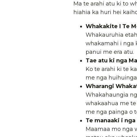
Ma te arahi atu ki to
hiahia ka huri hei kai
Whakakite I Te M
Whakauruhia etahi
whakamahi i nga k
panui me era atu.
Tae atu ki nga 
Ko te arahi ki te
me nga huihuinga
Wharangi Whaka
Whakahaungia nga
whakaahua me te k
me nga painga o 
Te manaaki i ng
Maamaa mo nga wa