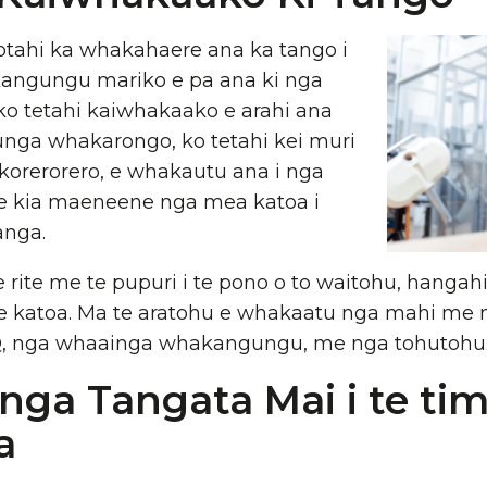
 kotahi ka whakahaere ana ka tango i
angungu mariko e pa ana ki nga
o tetahi kaiwhakaako e arahi ana
unga whakarongo, ko tetahi kei muri
korerorero, e whakautu ana i nga
te kia maeneene nga mea katoa i
anga.
rite me te pupuri i te pono o to waitohu, hangah
katoa. Ma te aratohu e whakaatu nga mahi me n
AQ, nga whaainga whakangungu, me nga tohutohu
nga Tangata Mai i te ti
a