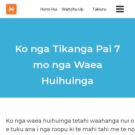
Hono Hui
Waitohu Up
Takiuru
Ko nga Tikanga Pai 7
mo nga Waea
Huihuinga
Ko nga waea huihuinga tetahi waahanga nui o 
e tuku ana i nga roopu ki te mahi tahi me te n