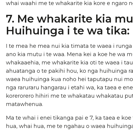
whai waahi me te whakarite kia kore e ngaro n
7. Me whakarite kia m
Huihuinga i te wa tika:
I te mea he mea nui kia timata te waea i runga
ano kia mutu i te waa. Mena kei a koe he wa 
whakaaehia, me whakarite kia oti te waea i taua 
ahuatanga o te pakihi hou, ko nga huihuinga
waea huihuinga kua noho hei taputapu nui mo 
nga raruraru hangarau i etahi wa, ka taea e en
korerorero hihiri me te whakatau whakatau put
matawhenua.
Ma te whai i enei tikanga pai e 7, ka taea e koe
hua, whai hua, me te ngahau o waea huihuing