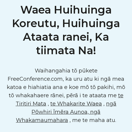
Waea Huihuinga
Koreutu, Huihuinga
Ataata ranei, Ka
tiimata Na!
Waihangahia tō pūkete
FreeConference.com, ka uru atu ki ngā mea
katoa e hiahiatia ana e koe mō tō pakihi, mō
tō whakahaere rānei, pērā i te ataata me
te
Tiritiri Mata
,
te Whakarite Waea
,
ngā
Pōwhiri Īmēra Aunoa, ngā
Whakamaumahara
, me te maha atu.