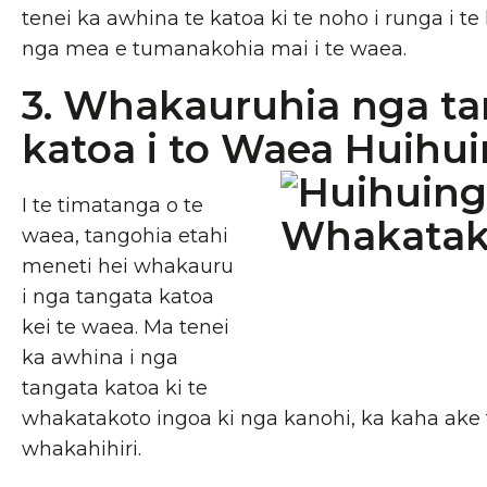
tenei ka awhina te katoa ki te noho i runga i t
nga mea e tumanakohia mai i te waea.
3. Whakauruhia nga t
katoa i to Waea Huihui
I te timatanga o te
waea, tangohia etahi
meneti hei whakauru
i nga tangata katoa
kei te waea. Ma tenei
ka awhina i nga
tangata katoa ki te
whakatakoto ingoa ki nga kanohi, ka kaha ake
whakahihiri.