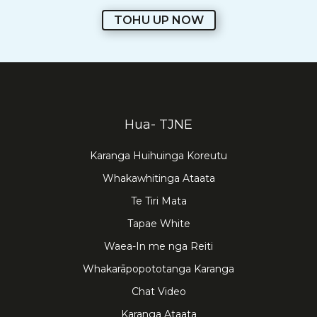
TOHU UP NOW
Hua- TJNE
Karanga Huihuinga Koreutu
Whakawhitinga Ataata
Te Tiri Mata
Tapae White
Waea-In me nga Reiti
Whakarāpopototanga Karanga
Chat Video
Karanga Ataata