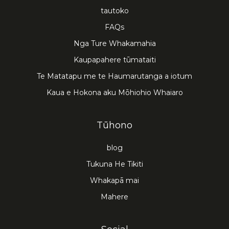
tautoko
FAQs
Nga Ture Whakamahia
Kaupapahere tūmataiti
Te Matatapu me te Haumarutanga a iotum
Kaua e Hokona aku Mōhiohio Whaiaro
Tūhono
blog
Tukuna He Tikiti
Whakapā mai
Mahere