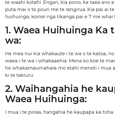
te waahi kotahi. Engari, kia pono, ka taea ano
puta mai o te pouri me te rangirua. Kia pai ai t
huihuinga, koinei nga tikanga pai e 7 me whai 
1. Waea Huihuinga Ka t
wa:
He mea nui kia whakaute i te wa o te katoa, no
waea i te wa i whakaaehia. Mena ko koe te man
he whakamaumahara mo etahi meneti i mua atu
ki te takiuru.
2. Waihangahia he ka
Waea Huihuinga:
I mua i te piiraa, hangahia he kaupapa ka toha 