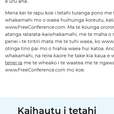
e uru ana.
Mena kei te rapu koe i tetahi turanga pono me 
whakamahi mo o waea huihuinga koreutu, katahi
www.FreeConference.com. Ma te kounga ororo
atanga ratarata-kaiwhakamahi, me te maha o
penei i te tiritiri mata me te tuhi waea, ko w
otinga tino pai mo o hiahia waea hui katoa. Ano,
whakamahi, na reira kaore he take kia kaua 
tenei ra
me te wheako i te waatea me te ngawa
www.FreeConference.com mo koe.
Kaihautu i tetahi