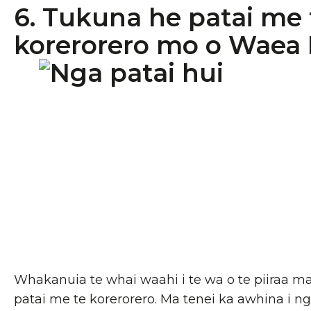
6. Tukuna he patai me 
korerorero mo o Waea 
Whakanuia te whai waahi i te wa o te piiraa m
patai me te korerorero. Ma tenei ka awhina i ng