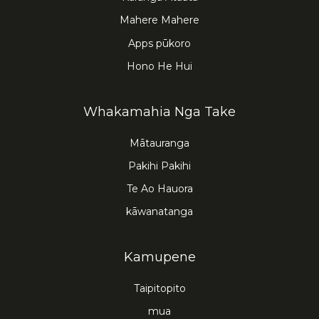
Mahere Mahere
Apps pūkoro
Hono He Hui
Whakamahia Nga Take
Mātauranga
Pakihi Pakihi
Te Ao Hauora
kāwanatanga
Kamupene
Taipitopito
mua