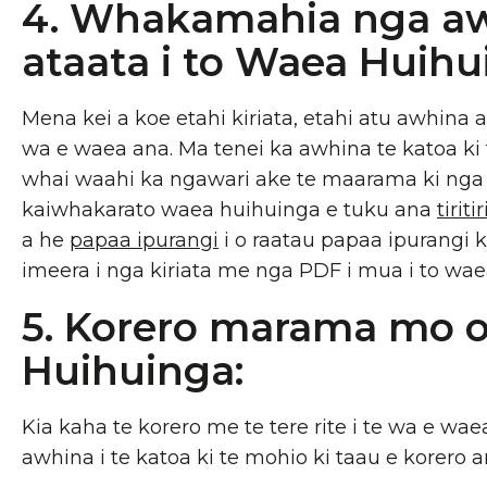
4. Whakamahia nga a
ataata i to Waea Huihu
Mena kei a koe etahi kiriata, etahi atu awhina at
wa e waea ana. Ma tenei ka awhina te katoa ki 
whai waahi ka ngawari ake te maarama ki nga
kaiwhakarato waea huihuinga e tuku ana
tiriti
a he
papaa ipurangi
i o raatau papaa ipurangi k
imeera i nga kiriata me nga PDF i mua i to wae
5. Korero marama mo 
Huihuinga:
Kia kaha te korero me te tere rite i te wa e wae
awhina i te katoa ki te mohio ki taau e korero 