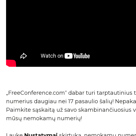
„FreeConference.com“ dabar turi tarptautinius 
numerius daugiau nei 17 pasaulio šalių! Nepa
Paimkite sąskaitą už savo skambinančiuosius v
mūsų nemokamų numerių!
Lauke
Nustatymai
skirtuką, nemokamų numeri