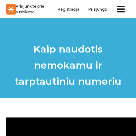
Prisijunkite prie
Registracija
Prisijungti
susitikimo
Kaip naudotis
nemokamu ir
tarptautiniu numeriu