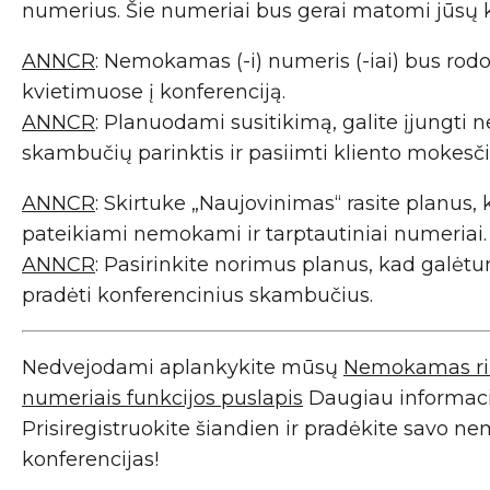
numerius. Šie numeriai bus gerai matomi jūsų 
ANNCR
: Nemokamas (-i) numeris (-iai) bus ro
kvietimuose į konferenciją.
ANNCR
: Planuodami susitikimą, galite įjungt
skambučių parinktis ir pasiimti kliento mokesči
ANNCR
: Skirtuke „Naujovinimas“ rasite planus,
pateikiami nemokami ir tarptautiniai numeriai.
ANNCR
: Pasirinkite norimus planus, kad galėt
pradėti konferencinius skambučius.
Nedvejodami aplankykite mūsų
Nemokamas ri
numeriais funkcijos puslapis
Daugiau informaci
Prisiregistruokite šiandien ir pradėkite savo 
konferencijas!