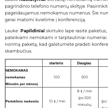
pagrindinio telefono numerių skiltyje. Pasirinki
pageidaujamus nemokamus numerius. Šie num
gerai matomi kvietime į konferenciją.
Lauke
Papildiniai
skirtuko lape rasite paketus,
pateikiami nemokami ir tarptautiniai numeriai. 
norimą paketą, kad galėtumėte pradėti konfer
skambučius.
starteris 
Daugiau 
NEMOKAMAS 
100
500
nemokamas
Minutės per mėnesį
8 ¢ / min
(po 500
10 ¢ / min
(po
Perteklinis mokestis
minučių