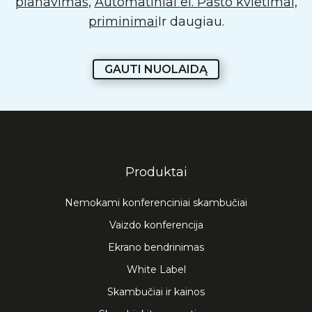
planavimas
,
Automatiniai el. Pašto kvietimai,
priminimai
Ir daugiau.
GAUTI NUOLAIDĄ
Produktai
Nemokami konferenciniai skambučiai
Vaizdo konferencija
Ekrano bendrinimas
White Label
Skambučiai ir kainos