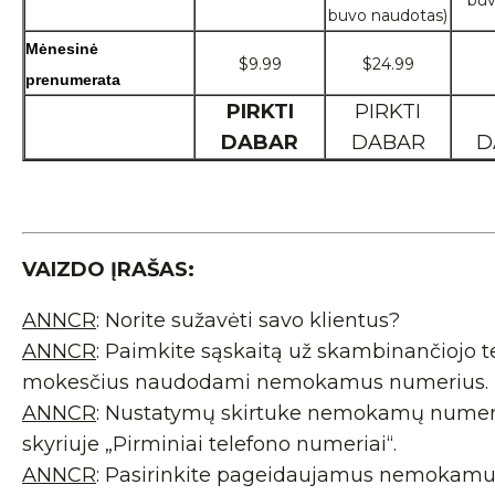
buv
buvo naudotas)
Mėnesinė 
$9.99
$24.99
prenumerata
PIRKTI
PIRKTI
DABAR
DABAR
D
VAIZDO ĮRAŠAS:
ANNCR
: Norite sužavėti savo klientus?
ANNCR
: Paimkite sąskaitą už skambinančiojo t
mokesčius naudodami nemokamus numerius.
ANNCR
: Nustatymų skirtuke nemokamų numeri
skyriuje „Pirminiai telefono numeriai“.
ANNCR
: Pasirinkite pageidaujamus nemokamu