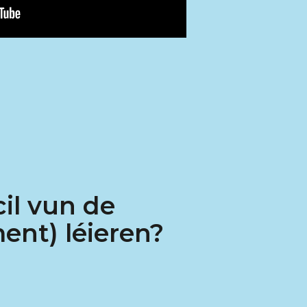
il vun de
ent) léieren?