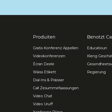
Produiten
Benotzt Ca
Gratis Konferenz Appellen
Educatioun
Videokonferenzen
Kleng Geschäf
Écran Deele
Gesondheets
Wäiss Etikett
Regierung
Dial-Ins & Präisser
Call Zesummefaassungen
Video Chat
Video Uruff