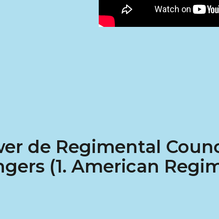
wer de Regimental Counc
gers (1. American Regim