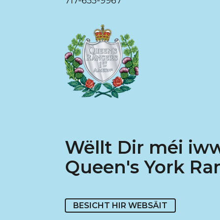
717-655-9967
Wëllt Dir méi iw
Queen's York Ran
BESICHT HIR WEBSÄIT