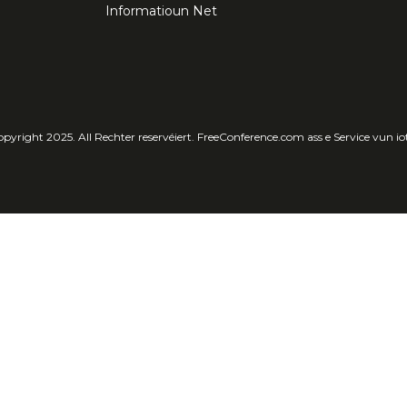
Informatioun Net
pyright 2025. All Rechter reservéiert. FreeConference.com ass e Service vun i