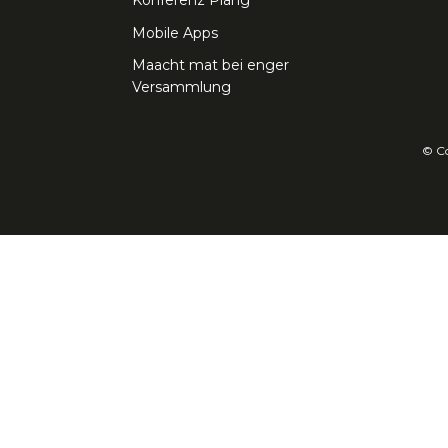
Konferenz Pläng
Mobile Apps
Maacht mat bei enger
Versammlung
© Co