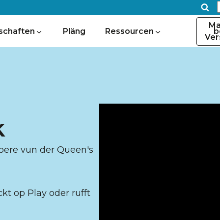
Ma
b
schaften
Pläng
Ressourcen
Ve
k
ere vun der Queen's
kt op Play oder rufft