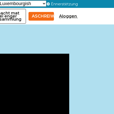
Ënnerstëtzung
acht mat
ei enger
ASCHREIWEN
Aloggen
rsammlung