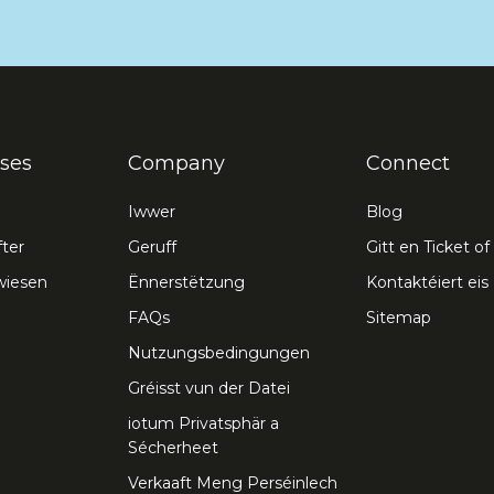
ses
Company
Connect
Iwwer
Blog
ter
Geruff
Gitt en Ticket of
wiesen
Ënnerstëtzung
Kontaktéiert eis
FAQs
Sitemap
Nutzungsbedingungen
Gréisst vun der Datei
iotum Privatsphär a
Sécherheet
Verkaaft Meng Perséinlech