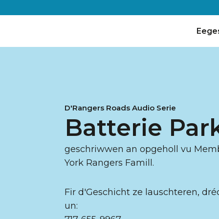
Eege
D'Rangers Roads Audio Serie
Batterie Par
geschriwwen an opgeholl vu Memb
York Rangers Famill.
Fir d'Geschicht ze lauschteren, dréc
un: