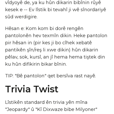
vîdyoyê de, ya ku hûn dikarin bibînin rûyê
kesek e -- Ev lîstik bi tevahî ji wê sînordariyê
sûd werdigire.
Hêsan e: Kom kom bi dorê rengên
pantolonên hev texmîn dikin. Heke pantolon
pir hêsan in (pir kes ji bo cîhek xebatê
pantikên şîn/reş li xwe dikin) hûn dikarin
pêlav, sok, kursî, an jî hema hema tiştek din
ku hûn difikirin bikar bînin.
TIP: "Bê pantolon" qet bersîva rast nayê.
Trivia Twist
Lîstikên standard ên trivia yên mîna
"Jeopardy" û "Kî Dixwaze bibe Milyoner"