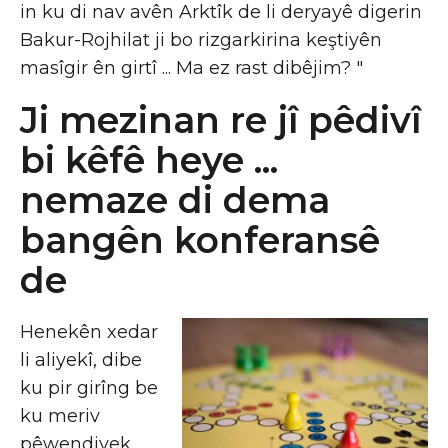
in ku di nav avên Arktîk de li deryayê digerin
Bakur-Rojhilat ji bo rizgarkirina keştiyên
masîgir ên girtî ... Ma ez rast dibêjim? "
Ji mezinan re jî pêdivî
bi kêfê heye ...
nemaze di dema
bangên konferansê
de
Henekên xedar
li aliyekî, dibe
ku pir girîng be
ku meriv
pêwendiyek