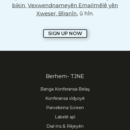
bikin
,
Vexwendnameyên Emailmêlê yên
Xweser, Bîranîn
, û hîn.
SIGN UP NOW
Berhem- TJNE
Banga Konferansa Belaş
Konferansa vîdyoyê
Parvekirina Screen
Labelê spî
Dial-Ins & Rêjeyên