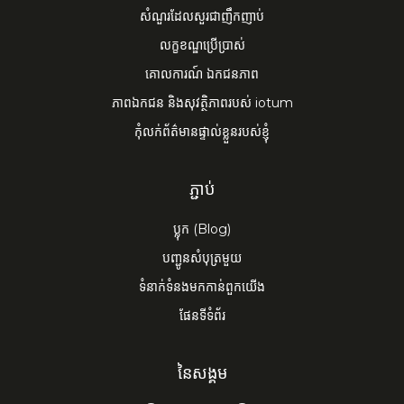
សំណួរដែលសួរជាញឹកញាប់
លក្ខខណ្ឌប្រើប្រាស់
គោលការណ៍ ​ឯកជនភាព
ភាពឯកជន និងសុវត្ថិភាពរបស់ iotum
កុំលក់ព័ត៌មានផ្ទាល់ខ្លួនរបស់ខ្ញុំ
ភ្ជាប់
ប្លុក (Blog)
បញ្ជូនសំបុត្រមួយ
ទំនាក់ទំនងមកកាន់ពួកយើង
ផែនទីទំព័រ
នៃ​សង្គម