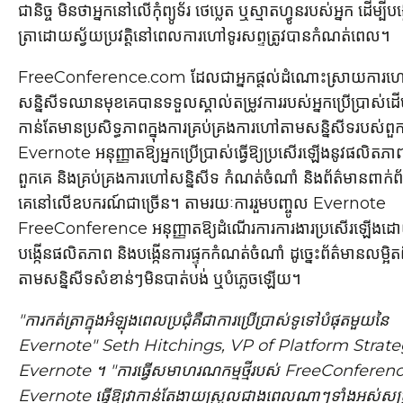
ជានិច្ច មិនថាអ្នកនៅលើកុំព្យូទ័រ ថេប្លេត ឬស្មាតហ្វូនរបស់អ្នក ដើម្បី
ត្រាដោយស្វ័យប្រវត្តិនៅពេលការហៅទូរសព្ទត្រូវបានកំណត់ពេល។
FreeConference.com ដែលជាអ្នកផ្តល់ដំណោះស្រាយការហ
សន្និសីទឈានមុខគេបានទទួលស្គាល់តម្រូវការរបស់អ្នកប្រើប្រាស់ដើម្
កាន់តែមានប្រសិទ្ធភាពក្នុងការគ្រប់គ្រងការហៅតាមសន្និសីទរបស់ពួ
Evernote អនុញ្ញាតឱ្យអ្នកប្រើប្រាស់ធ្វើឱ្យប្រសើរឡើងនូវផលិតភា
ពួកគេ និងគ្រប់គ្រងការហៅសន្និសីទ កំណត់ចំណាំ និងព័ត៌មានពាក់ព័
គេនៅលើឧបករណ៍ជាច្រើន។ តាមរយៈការរួមបញ្ចូល Evernote
FreeConference អនុញ្ញាតឱ្យដំណើរការការងារប្រសើរឡើងដ
បង្កើនផលិតភាព និងបង្កើនការផ្ទុកកំណត់ចំណាំ ដូច្នេះព័ត៌មានលម្អ
តាមសន្និសីទសំខាន់ៗមិនបាត់បង់ ឬបំភ្លេចឡើយ។
"ការកត់ត្រាក្នុងអំឡុងពេលប្រជុំគឺជាការប្រើប្រាស់ទូទៅបំផុតមួយនៃ
Evernote"
Seth Hitchings
, VP of Platform Strate
Evernote ។ "ការធ្វើសមាហរណកម្មថ្មីរបស់ FreeConferen
Evernote ធ្វើឱ្យវាកាន់តែងាយស្រួលជាងពេលណាៗទាំងអស់សម្រាប