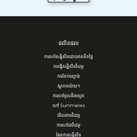
ផលិតផល
ការហៅសន្និសីទដោយឥតគិតថ្លៃ
ការ​ធ្វើសន្និសីទ​វីដេអូ
ការចែកអេក្រង់
ស្លាកពណ៌ស។
ការហៅចូលនិងអត្រា
ហៅ Summaries
មើលតាមវីដេអូ
ការហៅជាវីដេអូ
ផែនការសន្និសីទ