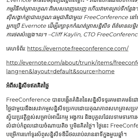
Evernote មានសមតុល្យដ៏ល្អឥតខ្ចោះ - វាជាឧបករណ៍សហការទម្
កម្មវិធីកត់ត្រាលក្ខណៈពិសេសពេញលេញ ហើយវាមានគ្រប់ទីកន្លែង
ស៊ីសង្វាក់គ្នាជាលក្ខណៈធម្មជាតិជាមួយ FreeConference 
អ្នកប្រើ Evernote ដើម្បីរក្សាទុកកំណត់ត្រាសន្និសីទ ព័ត៌មានលម្អិ
ការថតសំឡេង។ល។ –Cliff Kaylin, CTO FreeConferen
គេហទំព័រ:
https://evernote.freeconference.com/
http://evernote.com/about/trunk/items/freecon
lang=en&layout=default&source=home
អំពីសន្និសីទឥតគិតថ្លៃ
FreeConference បានបង្កើតគំនិតនៃសន្និសីទទូរគមនាគមន៍
ថ្លៃជាមួយនឹងសេវាកម្មសន្និសីទប្រកបដោយគុណភាពសហគ្រាសប
ស្វ័យប្រវត្តិខ្ពស់សម្រាប់អាជីវកម្ម អង្គការ និងបុគ្គលដែលទាមទារការអន
លំដាប់កំពូលដោយចំណាយតិច ឬមិនគិតថ្លៃ។ ថ្ងៃនេះ FreeCon
បម្រើការហៅទូរស័ព្ទសន្និសីទឌីជីថលរាប់លាននាទីក្នុងមួយឆ្នាំ។