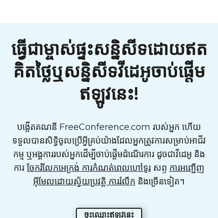
ធ្វើជាម្ចាស់ផ្ទះសន្និសីទដោយឥត
គិតថ្លៃឬសន្និសីទវីដេអូចាប់ផ្តើម
ឥឡូវនេះ!
បង្កើតគណនី FreeConference.com របស់អ្នក ហើយ
ទទួលបានសិទ្ធិចូលប្រើអ្វីគ្រប់យ៉ាងដែលអ្នកត្រូវការសម្រាប់អាជីវ
កម្ម ឬអង្គការរបស់អ្នកដើម្បីចាប់ផ្តើមដំណើរការ ដូចជាវីដេអូ និង
ការ
ចែករំលែកអេក្រង់
ការកំណត់ពេលហៅទូរ
សព្ទ
ការអញ្ជើញ
អ៊ីមែលដោយស្វ័យប្រវត្តិ ការរំលឹក
និងច្រើនទៀត។
ចុះឈ្មោះឥឡូវនេះ