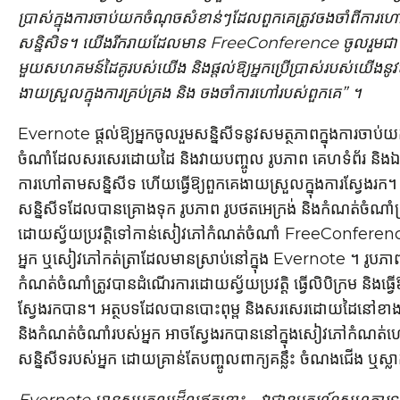
ប្រាស់ក្នុងការចាប់យកចំណុចសំខាន់ៗដែលពួកគេត្រូវចងចាំពីការ
សន្និសិទ។ យើងរីករាយដែលមាន FreeConference ចូលរួមជា
មួយសហគមន៍ដៃគូរបស់យើង និងផ្តល់ឱ្យអ្នកប្រើប្រាស់របស់យើងនូ
ងាយស្រួលក្នុងការគ្រប់គ្រង និង ចងចាំការហៅរបស់ពួកគេ” ។
Evernote ផ្តល់ឱ្យអ្នកចូលរួមសន្និសីទនូវសមត្ថភាពក្នុងការចាប
ចំណាំដែលសរសេរដោយដៃ និងវាយបញ្ចូល រូបភាព គេហទំព័រ និងឯ
ការហៅតាមសន្និសីទ ហើយធ្វើឱ្យពួកគេងាយស្រួលក្នុងការស្វែងរក។ 
សន្និសីទដែលបានគ្រោងទុក រូបភាព រូបថតអេក្រង់ និងកំណត់ចំណាំត្រ
ដោយស្វ័យប្រវត្តិទៅកាន់សៀវភៅកំណត់ចំណាំ FreeConferen
អ្នក ឬសៀវភៅកត់ត្រាដែលមានស្រាប់នៅក្នុង Evernote ។ រូបភាព
កំណត់ចំណាំត្រូវបានដំណើរការដោយស្វ័យប្រវត្តិ ធ្វើលិបិក្រម និងធ្វើ
ស្វែងរកបាន។ អត្ថបទដែលបានបោះពុម្ព និងសរសេរដោយដៃនៅខាងក្
និងកំណត់ចំណាំរបស់អ្នក អាចស្វែងរកបាននៅក្នុងសៀវភៅកំណត់ហ
សន្និសីទរបស់អ្នក ដោយគ្រាន់តែបញ្ចូលពាក្យគន្លឹះ ចំណងជើង ឬស្ល