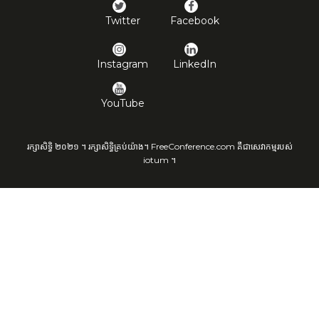
Twitter
Facebook
Instagram
LinkedIn
YouTube
រក្សាសិទ្ធិ ២០២១ ។ រក្សាសិទ្ធិគ្រប់យ៉ាង។ FreeConference.com គឺជាសេវាកម្មរបស់
iotum ។