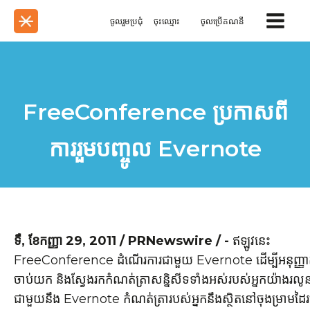
ចូលរួមប្រជុំ
ចុះ​ឈ្មោះ
ចូលប្រើគណនី
FreeConference ប្រកាសពី
ការរួមបញ្ចូល Evernote
ទឺ
,
ខែកញ្ញា 29, 2011
/ PRNewswire / -
ឥឡូវនេះ
FreeConference ដំណើរការជាមួយ Evernote ដើម្បីអនុញ្ញាតឱ
ចាប់យក និងស្វែងរកកំណត់ត្រាសន្និសីទទាំងអស់របស់អ្នកយ៉ាងរលូ
ជាមួយនឹង Evernote កំណត់ត្រារបស់អ្នកនឹងស្ថិតនៅចុងម្រាមដៃរ