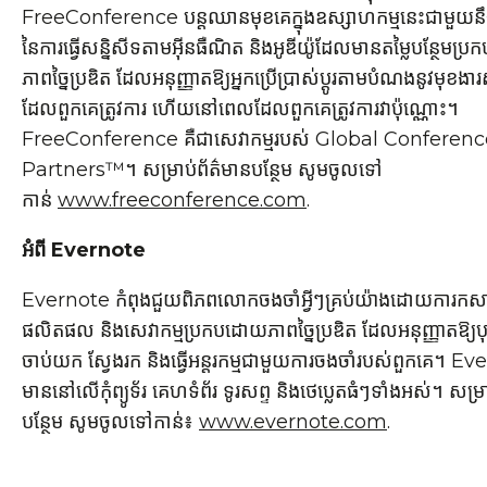
FreeConference បន្តឈានមុខគេក្នុងឧស្សាហកម្មនេះជាមួយន
នៃការធ្វើសន្និសីទតាមអ៊ីនធឺណិត និងអូឌីយ៉ូដែលមានតម្លៃបន្ថែមប
ភាពច្នៃប្រឌិត ដែលអនុញ្ញាតឱ្យអ្នកប្រើប្រាស់ប្ដូរតាមបំណងនូវមុខងារ
ដែលពួកគេត្រូវការ ហើយនៅពេលដែលពួកគេត្រូវការវាប៉ុណ្ណោះ។
FreeConference គឺជាសេវាកម្មរបស់ Global Conferen
Partners™។ សម្រាប់ព័ត៌មានបន្ថែម សូមចូលទៅ
កាន់
www.freeconference.com
.
អំពី Evernote
Evernote កំពុងជួយពិភពលោកចងចាំអ្វីៗគ្រប់យ៉ាងដោយការកស
ផលិតផល និងសេវាកម្មប្រកបដោយភាពច្នៃប្រឌិត ដែលអនុញ្ញាតឱ្យបុ
ចាប់យក ស្វែងរក និងធ្វើអន្តរកម្មជាមួយការចងចាំរបស់ពួកគេ។ E
មាននៅលើកុំព្យូទ័រ គេហទំព័រ ទូរសព្ទ និងថេប្លេតធំៗទាំងអស់។ សម្រ
បន្ថែម សូមចូលទៅកាន់៖
www.evernote.com
.