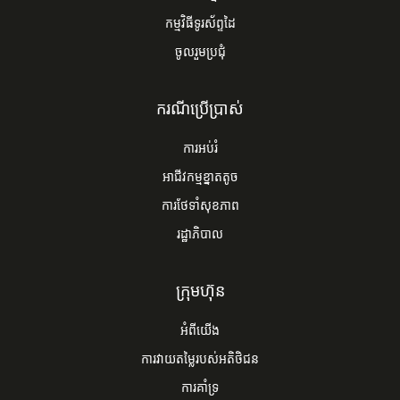
កម្មវិធីទូរស័ព្ទដៃ
ចូលរួមប្រជុំ
ករណីប្រើប្រាស់
ការអប់រំ
អាជីវកម្មខ្នាតតូច
ការ​ថែទាំ​សុខភាព
រដ្ឋាភិបាល
ក្រុមហ៊ុន
អំពីយើង
ការវាយតម្លៃរបស់អតិថិជន
ការគាំទ្រ