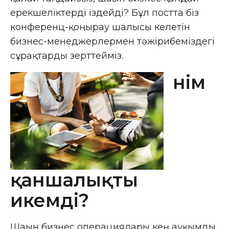
ерекшеліктерді іздейді? Бұл постта біз
конференц-қоңырау шалғысы келетін
бизнес-менеджерлермен тәжірибеміздегі
сұрақтарды зерттейміз.
Өнім
қаншалықты
икемді?
Шағын бизнес операциялары кең ауқымды