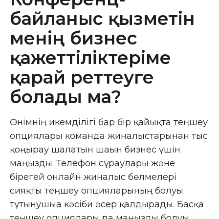
байланыс қызметін
менің бизнес
қажеттіліктеріме
қарай реттеуге
болады ма?
Өнімнің икемділігі бар бір қайықта теңшеу
опциялары команда жиналыстарынан тыс
қоңырау шалатын шағын бизнес үшін
маңызды. Телефон сұраулары және
бірегей онлайн жиналыс бөлмелері
сияқты теңшеу опцияларының болуы
тұтынушыға кәсіби әсер қалдырады. Басқа
теңшеу опциялары да маңызды болуы