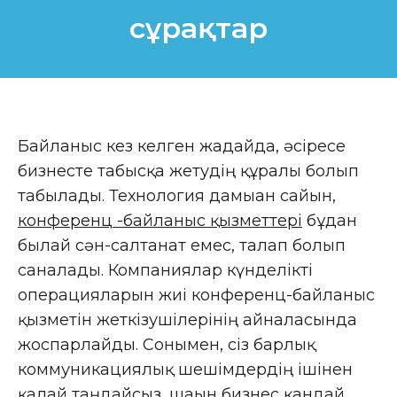
сұрақтар
Байланыс кез келген жағдайда, әсіресе
бизнесте табысқа жетудің құралы болып
табылады. Технология дамыған сайын,
конференц -байланыс қызметтері
бұдан
былай сән-салтанат емес, талап болып
саналады. Компаниялар күнделікті
операцияларын жиі конференц-байланыс
қызметін жеткізушілерінің айналасында
жоспарлайды. Сонымен, сіз барлық
коммуникациялық шешімдердің ішінен
қалай таңдайсыз, шағын бизнес қандай