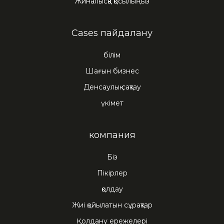
Жиналысқа қосылыңыз
Cases пайдалану
білім
Шағын бизнес
Денсаулық сақтау
үкімет
компания
Бiз
Пікірлер
қолдау
Жиі қойылатын сұрақтар
Қолдану ережелері