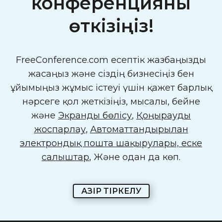
конференцияны
өткізіңіз!
FreeConference.com есептік жазбаңызды
жасаңыз және сіздің бизнесіңіз бен
ұйымыңыз жұмыс істеуі үшін қажет барлық
нәрсеге қол жеткізіңіз, мысалы, бейне
және
Экранды бөлісу
,
Қоңырауды
жоспарлау
,
Автоматтандырылған
электрондық пошта шақырулары, еске
салғыштар
, Және одан да көп.
ҚАЗІР ТІРКЕЛУ