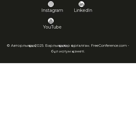
Instagram
LinkedIn
YouTube
© Авторлық құқық 2025. Барлық құқықтар қорғалған. FreeConference.com -
бұл иотум қызметі.