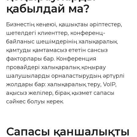
қабылдай ма?
Бизнестің кеңеюі, қашықтағы әріптестер,
шетелдегі клиенттер, конференц-
байланыс шешімдерінің халықаралық
қамтуды қамтамасыз ететін сансыз
факторлары бар. Конференция
провайдері халықаралық қоңырау
шалушыларды орналастырудың әртүрлі
жолдары бар: халықаралық теру, VoIP,
ақысыз желілер, бірақ қызмет сапасы
сәйкес болуы керек.
Сапасы қаншалықты