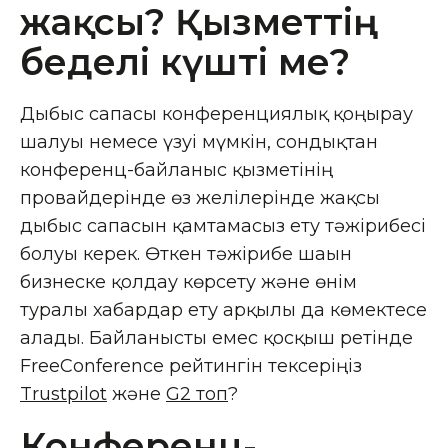
жақсы? Қызметтің
беделі күшті ме?
Дыбыс сапасы конференциялық қоңырау
шалуы немесе үзуі мүмкін, сондықтан
конференц-байланыс қызметінің
провайдерінде өз желілерінде жақсы
дыбыс сапасын қамтамасыз ету тәжірибесі
болуы керек. Өткен тәжірибе шағын
бизнеске қолдау көрсету және өнім
туралы хабардар ету арқылы да көмектесе
алады. Байланысты емес қосқыш ретінде
FreeConference рейтингін тексеріңіз
Trustpilot
және
G2 топ
?
Конференц-