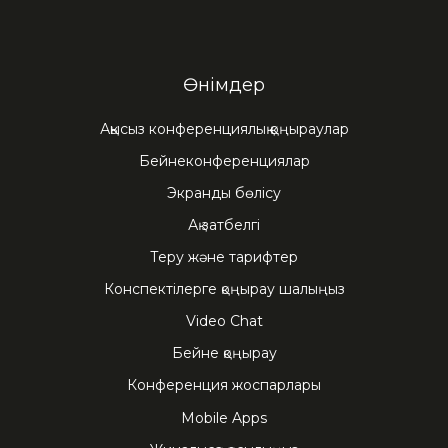
Өнімдер
Ақысыз конференциялық қоңыраулар
Бейнеконференциялар
Экранды бөлісу
Ақ затбелгі
Теру және тарифтер
Конспектілерге қоңырау шалыңыз
Video Chat
Бейне қоңырау
Конференция жоспарлары
Mobile Apps