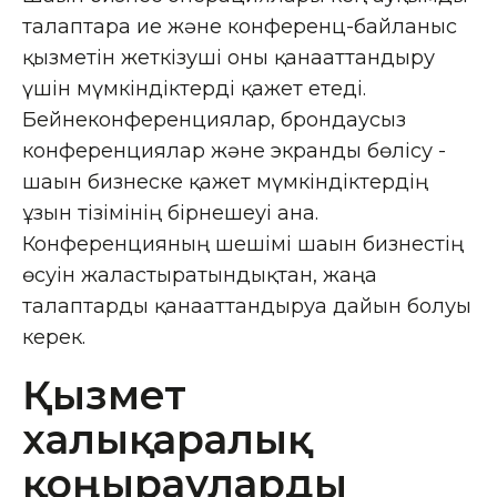
талаптарға ие және конференц-байланыс
қызметін жеткізуші оны қанағаттандыру
үшін мүмкіндіктерді қажет етеді.
Бейнеконференциялар, брондаусыз
конференциялар және экранды бөлісу -
шағын бизнеске қажет мүмкіндіктердің
ұзын тізімінің бірнешеуі ғана.
Конференцияның шешімі шағын бизнестің
өсуін жалғастыратындықтан, жаңа
талаптарды қанағаттандыруға дайын болуы
керек.
Қызмет
халықаралық
қоңырауларды