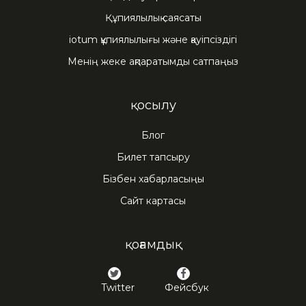
Құпиялылық саясаты
iotum құпиялылығы және қауіпсіздігі
Менің жеке ақпаратымды сатпаңыз
қосылу
Блог
Билет тапсыру
Бізбен хабарласыңы
Сайт картасы
қоғамдық
Twitter
Фейсбук