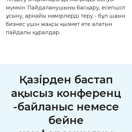
мүмкін. Пайдаланушыны басқару, есепшот
ұсыну, арнайы нөмірлерді теру - бұл шағын
бизнес үшін жақсы қызмет ете алатын
пайдалы құралдар.
Қазірден бастап
ақысыз конференц
-байланыс немесе
бейне