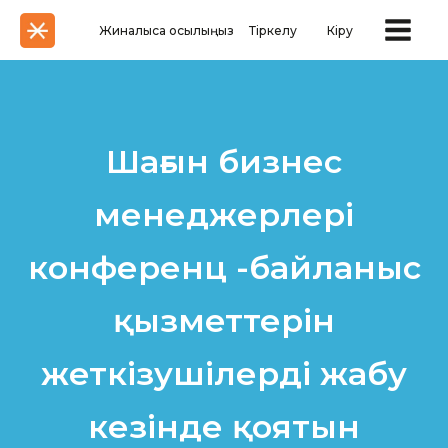
Жиналысқа қосылыңыз
Тіркелу
Кіру
Шағын бизнес
менеджерлері
конференц -байланыс
қызметтерін
жеткізушілерді жабу
кезінде қоятын