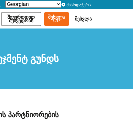
მხარდაჭერა
შეუერთდით
ᲨᲔᲡᲕᲚᲐ
შესვლა
შეხვედრას
UP
ეჯმენტ გუნდს
ის პარტნიორების