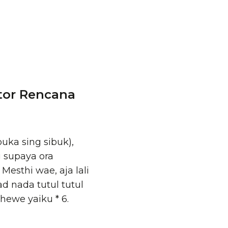
ntor Rencana
uka sing sibuk),
 supaya ora
esthi wae, aja lali
 nada tutul tutul
hewe yaiku * 6.