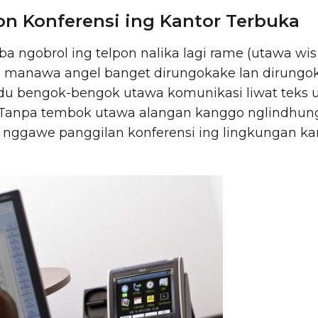
n Konferensi ing Kantor Terbuka
 ngobrol ing telpon nalika lagi rame (utawa wis 
 manawa angel banget dirungokake lan dirungok
du bengok-bengok utawa komunikasi liwat teks 
. Tanpa tembok utawa alangan kanggo nglindhun
nggawe panggilan konferensi ing lingkungan ka