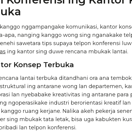
buka
 kanggo nggampangake komunikasi, kantor kon
a-apa, nanging kanggo wong sing nganakake telp
menehi sawetara tips supaya telpon konferensi luwi
tas
ing kantor sing duwe rencana mbukak lantai.
ntor Konsep Terbuka
rencana lantai terbuka ditandhani ora ana tembok
 struktural ing antarane wong lan departemen, k
rasi lan nyebabake kreativitas ing antarane para
ing ngoperasikake industri berorientasi kreatif l
 kanggo ruang kerjane. Nalika akeh pekerja sene
liter sing mbukak tata letak, bisa uga kabukten k
ribadi lan telpon konferensi.