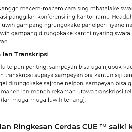
kanggo macem-macem cara sing mbatalake swara
asi panggilan konferensi ing kantor rame. Headp
l luwih gampang ngrungokake panelpon liyane na
uwih gampang dirungokake kanthi nyaring swara 
an.
lan Transkripsi
lu telpon penting, sampeyan bisa uga njupuk k
n transkripsi supaya sampeyan ora kantun siji t
ngel dirungokake sajrone nelpon, sampeyan bisa 
 maneh lan maneh rekaman utawa transkripsi tel
lan muga-muga luwih tenang).
an Ringkesan Cerdas CUE ™ saiki 