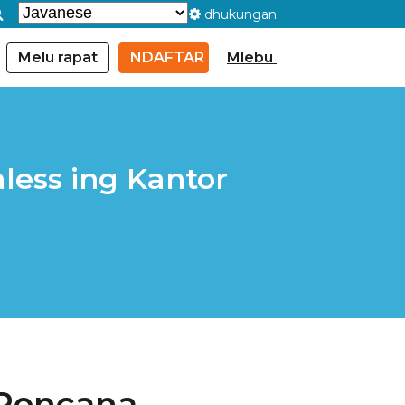
dhukungan
Melu rapat
NDAFTAR
Mlebu
less ing Kantor
 Rencana