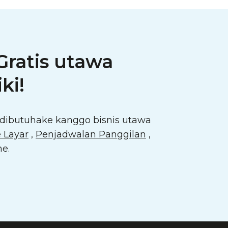
Gratis utawa
ki!
dibutuhake kanggo bisnis utawa
 Layar
,
Penjadwalan Panggilan
,
ne.