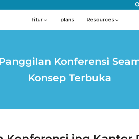
fitur
plans
Resources
anggilan Konferensi Seam
Konsep Terbuka
n Konferensi ing Kantor