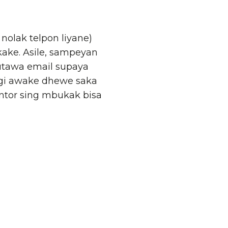
nolak telpon liyane)
ake. Asile, sampeyan
utawa email supaya
gi awake dhewe saka
ntor sing mbukak bisa