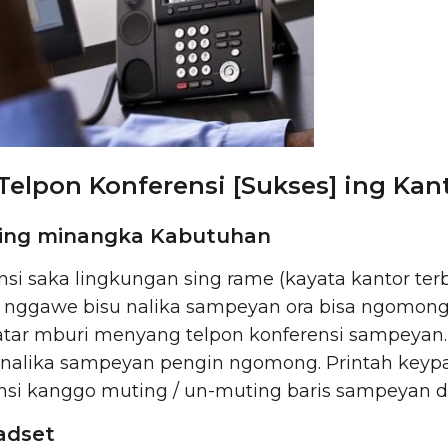
Telpon Konferensi [Sukses] ing Ka
ting minangka Kabutuhan
si saka lingkungan sing rame (kayata kantor terb
 nggawe bisu nalika sampeyan ora bisa ngomong
ar mburi menyang telpon konferensi sampeyan. M
nalika sampeyan pengin ngomong. Printah keypad
nsi kanggo muting / un-muting baris sampeyan d
adset