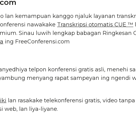
.com
o lan kemampuan kanggo njaluk layanan transkrip
eConferensi nawakake
Transkripsi otomatis CUE ™
mium. Sinau luwih lengkap babagan Ringkesan 
na
ing FreeConferensi.com
nyedhiya telpon konferensi gratis asli, menehi
nyambung menyang rapat sampeyan ing ngendi w
iki
lan rasakake telekonferensi gratis, video tan
i web, lan liya-liyane.