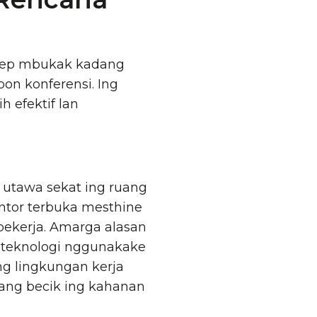
sep mbukak kadang
on konferensi. Ing
h efektif lan
 utawa sekat ing ruang
antor terbuka mesthine
 pekerja. Amarga alasan
an teknologi nggunakake
ng lingkungan kerja
urang becik ing kahanan