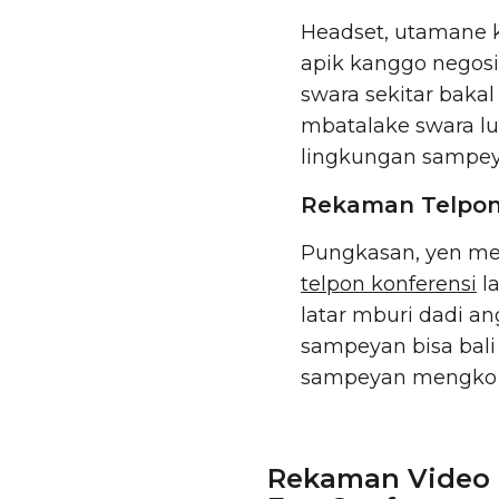
Headset, utamane 
apik kanggo negosi
swara sekitar baka
mbatalake swara l
lingkungan sampey
Rekaman Telpon 
Pungkasan, yen me
telpon konferensi
la
latar mburi dadi a
sampeyan bisa bali
sampeyan mengko (
Rekaman Video l