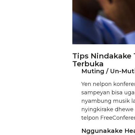
Tips Nindakake 
Terbuka
Muting / Un-Mu
Yen nelpon konferen
sampeyan bisa uga
nyambung musik lat
nyingkirake dhewe 
telpon FreeConfere
Nggunakake He