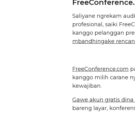
FreeConference
Saliyane ngrekam audi
profesional, saiki Fre
kanggo pelanggan pre
mbandhingake renca
FreeConference.com
pa
kanggo milih carane 
kewajiban.
Gawe akun gratis dina 
bareng layar, konferens