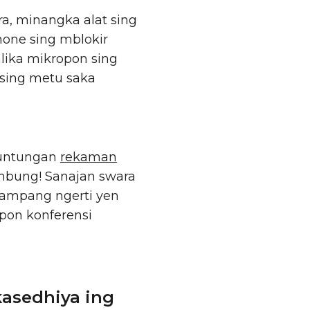
, minangka alat sing
hone sing mblokir
lika mikropon sing
sing metu saka
auntungan
rekaman
embung! Sanajan swara
gampang ngerti yen
pon konferensi
kasedhiya ing