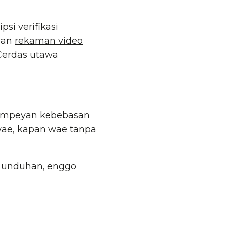
si verifikasi
lan
rekaman video
Cerdas utawa
 sampeyan kebebasan
ae, kapan wae tanpa
pa unduhan, enggo