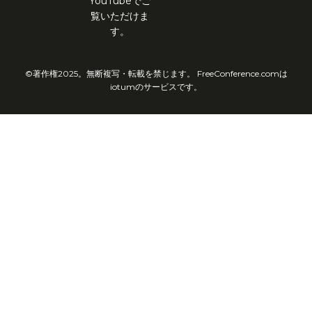
YouTubeでご
覧いただけま
す。
©著作権2025。無断複写・転載を禁じます。 FreeConference.comは
iotumのサービスです。