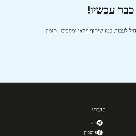
כבר עכשיו!
שיתוף וידאו ומסכים
,
תזמון
חֶברָתִי
טויטר
פייסבוק