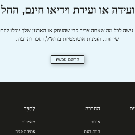
עידה או ועידת וידיאו חינם, החל 
שיחות
,
הזמנות אוטומטיות בדוא"ל, תזכורות
ועוד.
הרשם עכשיו
ם
החברה
לְחַבֵּר
אודות
מאמרים
חוות דעת
פתיחת פניה