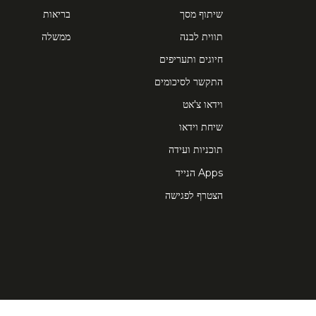
שיתוף מסך
בריאות
תווית לבנה
ממשלה
חיוגים ותעריפים
התקשר לסיכומים
וידאו צ'אט
שיחת וידאו
תוכניות ועידה
Apps הנייד
הצטרף לפגישה