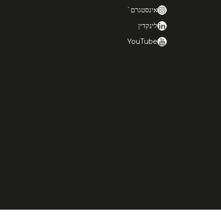
אינסטגרם`
לינקדין
YouTube