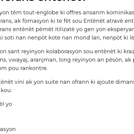
 yon tèm tout-englobe ki offres ansanm kominik
erans, ak fòmasyon ki te fèt sou Entènèt atravè en
erans entènèt pèmèt itilizatè yo gen yon ekspery
è ki soti nan nenpòt kote nan mond lan, nenpòt ki l
on sant reyinyon kolaborasyon sou entènèt ki kraz
ns, vwayaj, aranjman, long reyinyon an pèsòn, ak p
tfòm pou rankontre.
tènèt vini ak yon suite nan ofrann ki ajoute dim
nkou:
èl yo
asyon