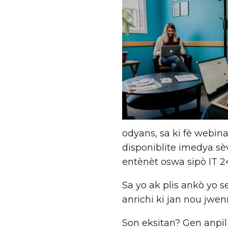
odyans, sa ki fè webina
disponiblite imedya sè
entènèt oswa sipò IT 2
Sa yo ak plis ankò yo 
anrichi ki jan nou jwe
Son eksitan? Gen anpil