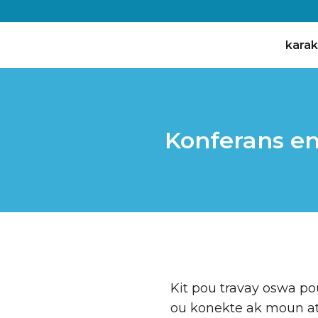
karak
Konferans ent
Kit pou travay oswa po
ou konekte ak moun atr