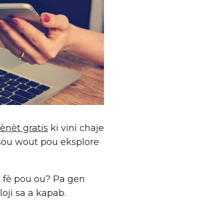
tènèt gratis
ki vini chaje
 sou wout pou eksplore
a fè pou ou? Pa gen
loji sa a kapab.