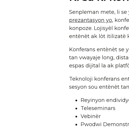
Senpleman mete, li se
prezantasyon yo
, konf
konpoze. Lojisyèl konf
entènèt ak lòt itilizat
Konferans entènèt se y
tan vwayaje long, dista
espas dijital la ak pla
Teknoloji konferans en
sesyon sou entènèt ta
Reyinyon endividy
Teleseminars
Vebinèr
Pwodwi Demonstr