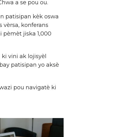
Chwa a se pou ou.
on patisipan kèk oswa
s vèrsa, konferans
 pèmèt jiska 1,000
i vini ak lojisyèl
 bay patisipan yo aksè
chwazi pou navigatè ki