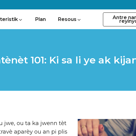
Antre na
teristik
Plan
Resous
reyiny
ènèt 101: Ki sa li ye ak kija
u jwe, ou ta ka jwenn tèt
avè aparèy ou an pi plis