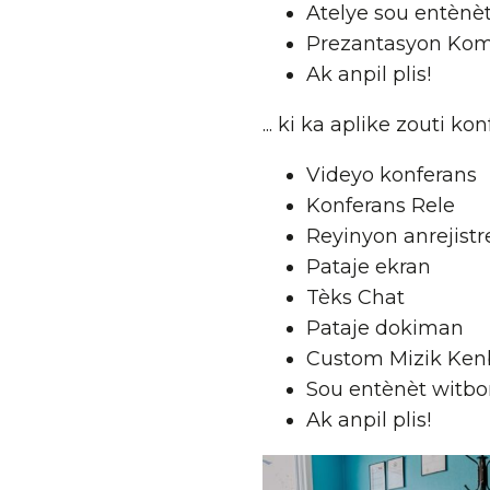
Atelye sou entènè
Prezantasyon Ko
Ak anpil plis!
... ki ka aplike zouti k
Videyo konferans
Konferans Rele
Reyinyon anrejist
Pataje ekran
Tèks Chat
Pataje dokiman
Custom Mizik Ken
Sou entènèt witbo
Ak anpil plis!