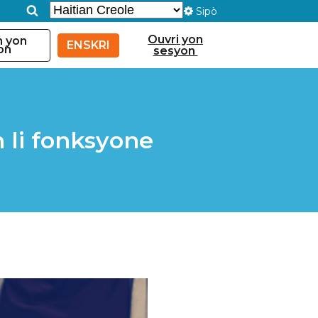
Sipò
Ouvri yon
n yon
ENSKRI
on
sesyon
n li fonksyone