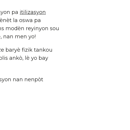
asyon pa
itilizasyon
tènèt la oswa pa
ans modèn reyinyon sou
è, nan men yo!
e baryè fizik tankou
lis ankò, lè yo bay
ansyon nan nenpòt