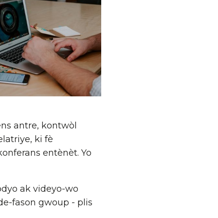
ens antre, kontwòl
atriye, ki fè
konferans entènèt. Yo
 odyo ak videyo-wo
 de-fason gwoup - plis