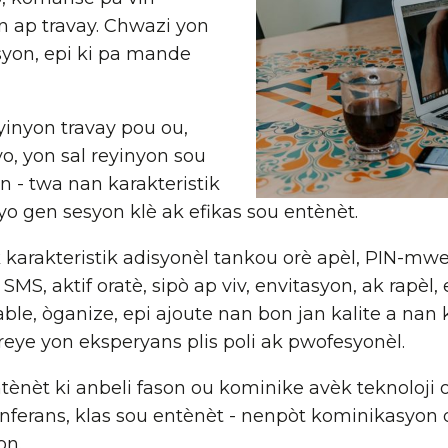
an ap travay. Chwazi yon
syon, epi ki pa mande
yinyon travay pou ou,
o, yon sal reyinyon sou
n - twa nan karakteristik
e yo gen sesyon klè ak efikas sou entènèt.
k karakteristik adisyonèl tankou orè apèl, PIN-mw
MS, aktif oratè, sipò ap viv, envitasyon, ak rapèl, el
ble, òganize, epi ajoute nan bon jan kalite a nan 
reye yon eksperyans plis poli ak pwofesyonèl.
entènèt ki anbeli fason ou kominike avèk teknoloji
konferans, klas sou entènèt - nenpòt kominikasyon
on.