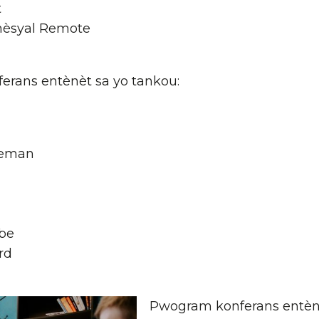
t
mèsyal Remote
onferans entènèt sa yo tankou:
reman
be
rd
Pwogram konferans entènèt