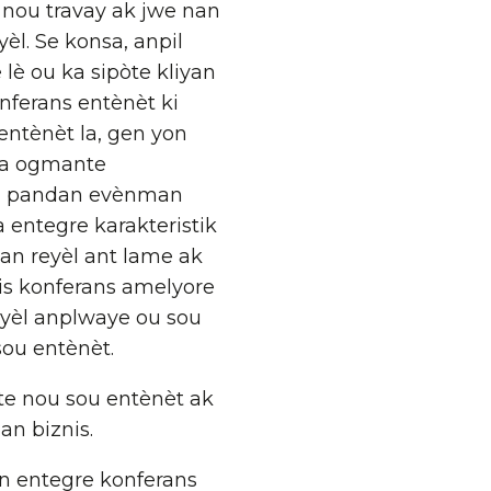
 nou travay ak jwe nan
èl. Se konsa, anpil
 lè ou ka sipòte kliyan
nferans entènèt ki
ntènèt la, gen yon
a ogmante
an pandan evènman
a a entegre karakteristik
tan reyèl ant lame ak
vis konferans amelyore
nyèl anplwaye ou sou
sou entènèt.
ote nou sou entènèt ak
an biznis.
en entegre konferans