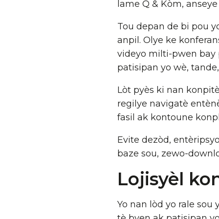
lame Q & Kòm, anseye 
Tou depan de bi pou y
anpil. Olye ke konfera
videyo milti-pwen bay 
patisipan yo wè, tande
Lòt pyès ki nan konpitè
regilye navigatè entènè
fasil ak kontoune konp
Evite dezòd, entèripsyon
baze sou, zewo-downloa
Lojisyèl ko
Yo nan lòd yo rale sou 
tè byen ak patisipan y