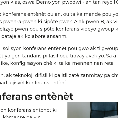
yon klas, oswa Demo yon pwodwi - an tan reyèl! 
o konferans entènèt ou an, ou ta ka mande pou y
ns pwen-a-pwen ki sipòte pwen A ak pwen B, ak vi
plizyè pwen pou sipòte konferans videyo gwoup ki
, pataje ak kolabore ansanm.
, solisyon konferans entènèt pou gwo ak ti gwoup k
t yo gen tandans pi fasil pou travay avèk yo. Sa a
like, konfigirasyon chè ki ta ka mennen nan reta.
, ak teknoloji difisil ki pa itilizatè zanmitay pa 
d lojisyèl konferans entènèt.
nferans entènèt
yon konferans entènèt ki
o, kòmanse pa vin