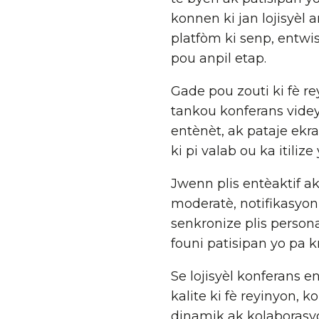
konnen ki jan lojisyèl 
platfòm ki senp, entwi
pou anpil etap.
Gade pou zouti ki fè re
tankou konferans videy
entènèt, ak pataje ekra
ki pi valab ou ka itiliz
Jwenn plis entèaktif a
moderatè, notifikasyon S
senkronize plis persona
founi patisipan yo pa k
Se lojisyèl konferans 
kalite ki fè reyinyon, 
dinamik ak kolaborasy