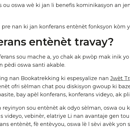
s ou oswa wè ki jan li benefis kominikasyon an je
pre nan ki jan konferans entènèt fonksyon kòm y
erans entènèt travay?
nferans sou mache a, yo chak ak pwòp mak inik yo
enn pèdi oswa santi akable.
ing nan Bookatrekking ki espesyalize nan
Jwèt Tr
ènèt ofri sèlman chat pou diskisyon gwoup ki baze 
asite, bay apèl konferans, konferans videyo, ak pli
on reyinyon sou entènèt ak odyo sèlman, oswa ou k
ns videyo, vebinèr, elatriye Li nan avantaje gen t
ns entènèt, fè entèvyou, oswa lè l sèvi avèk yon 