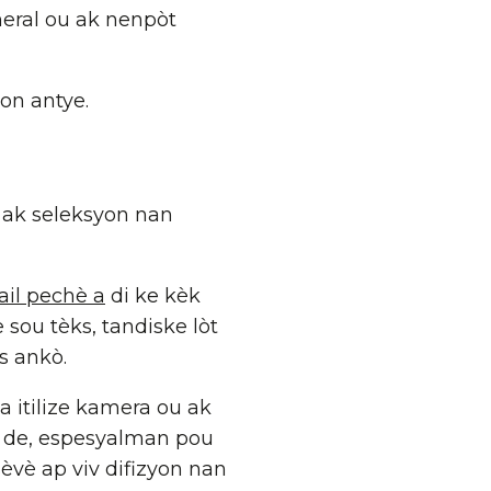
neral ou ak nenpòt
on antye.
 ak seleksyon nan
ail pechè a
di ke kèk
sou tèks, tandiske lòt
s ankò.
a itilize kamera ou ak
ou de, espesyalman pou
sèvè ap viv difizyon nan