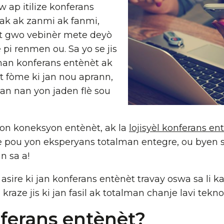
 w ap itilize konferans
ak ak zanmi ak fanmi,
t gwo vebinèr mete deyò
pi renmen ou. Sa yo se jis
 nan konferans entènèt ak
t fòme ki jan nou aprann,
zan nan yon jaden flè sou
yon koneksyon entènèt, ak la
lojisyèl konferans en
fle pou yon eksperyans totalman entegre, ou byen
n sa a!
sire ki jan konferans entènèt travay oswa sa li k
 kraze jis ki jan fasil ak totalman chanje lavi tekno
nferans entènèt?