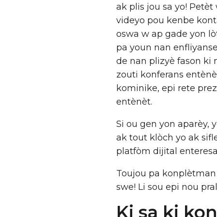
ak plis jou sa yo! Petèt
videyo pou kenbe kont
oswa w ap gade yon lò
pa youn nan enfliyanse 
de nan plizyè fason ki
zouti konferans entènè
kominike, epi rete pre
entènèt.
Si ou gen yon aparèy, 
ak tout klòch yo ak si
platfòm dijital enteresa
Toujou pa konplètman a
swe! Li sou epi nou pral
Ki sa ki ko