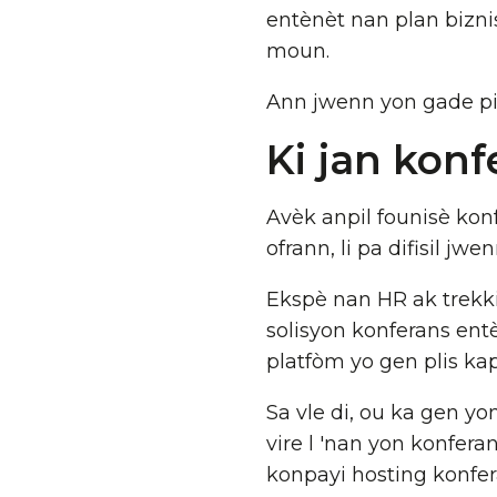
entènèt nan plan bizni
moun.
Ann jwenn yon gade pi 
Ki jan konf
Avèk anpil founisè ko
ofrann, li pa difisil jw
Ekspè nan HR ak trekk
solisyon konferans ent
platfòm yo gen plis kap
Sa vle di, ou ka gen y
vire l 'nan yon konfera
konpayi hosting konfera