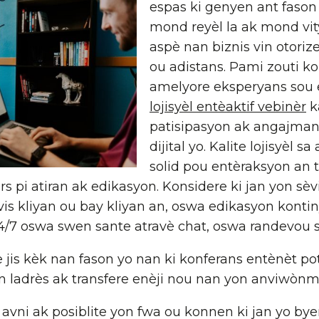
espas ki genyen ant fason
mond reyèl la ak mond vity
aspè nan biznis vin otorize
ou adistans. Pami zouti ko
amelyore eksperyans sou e
lojisyèl entèaktif vebinèr
k
patisipasyon ak angajm
dijital yo. Kalite lojisyèl s
solid pou entèraksyon an 
rs pi atiran ak edikasyon. Konsidere ki jan yon sè
vis kliyan ou bay kliyan an, oswa edikasyon konti
4/7 oswa swen sante atravè chat, oswa randevou 
se jis kèk nan fason yo nan ki konferans entènèt p
nn ladrès ak transfere enèji nou nan yon anviwònm
 avni ak posiblite yon fwa ou konnen ki jan yo by