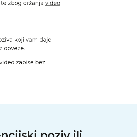
mate zbog držanja
video
oziva koji vam daje
z obveze.
 video zapise bez
ijski poziv ili