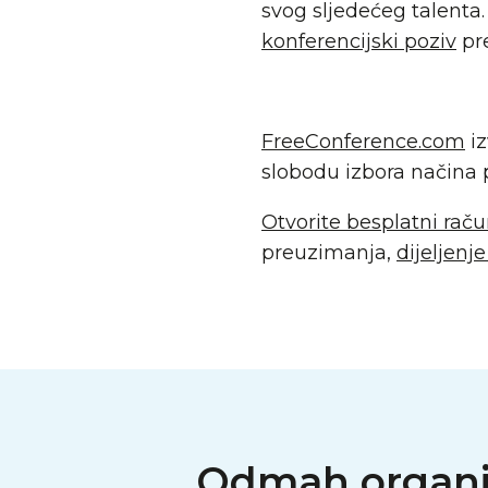
svog sljedećeg talenta.
konferencijski poziv
pre
FreeConference.com
iz
slobodu izbora načina 
Otvorite besplatni rač
preuzimanja,
dijeljenj
Odmah organizi