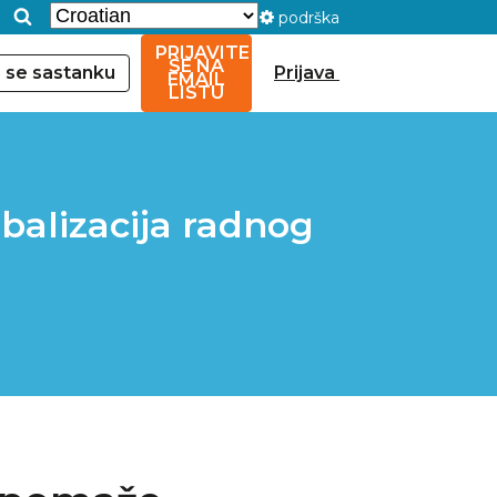
podrška
PRIJAVITE
SE NA
e se sastanku
Prijava
EMAIL
LISTU
balizacija radnog