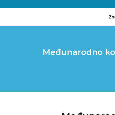
Zn
Međunarodno konf