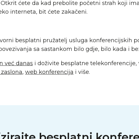
 Otkrit ćete da kad prebolite početni strah koji i
ko interneta, bit ćete zakačeni.
vorni besplatni pružatelj usluga konferencijskih p
povezivanja sa sastankom bilo gdje, bilo kada i be
un već danas
i doživite besplatne telekonferencije,
e zaslona
,
web konferencija
i više.
rajte besplatni konferenc