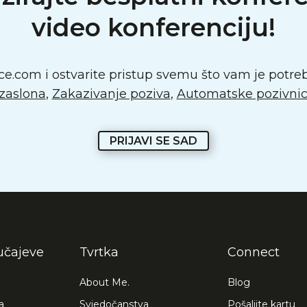
video konferenciju!
ce.com i ostvarite pristup svemu što vam je potrebn
 zaslona
,
Zakazivanje poziva
,
Automatske pozivnice
PRIJAVI SE SAD
lučajeve
Tvrtka
Connect
About Me.
Blog
a
Svjedočanstva
Pošaljite kartu