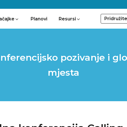
Pridružit
ačajke
Planovi
Resursi
erencijsko pozivanje i glo
mjesta