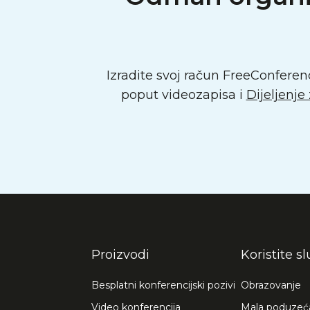
Izradite svoj račun FreeConferen
poput videozapisa i
Dijeljenje
Proizvodi
Koristite s
Besplatni konferencijski pozivi
Obrazovanje
Video konferencija
Mala poduzeć