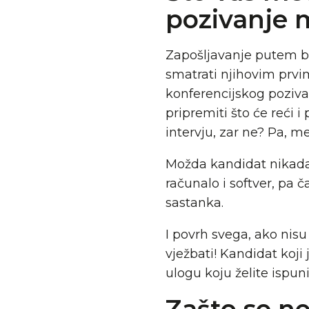
pozivanje 
Zapošljavanje putem be
smatrati njihovim prvi
konferencijskog poziva
pripremiti što će reći i
intervju, zar ne? Pa, m
Možda kandidat nikada p
računalo i softver, pa 
sastanka.
I povrh svega, ako nisu
vježbati! Kandidat koj
ulogu koju želite ispunit