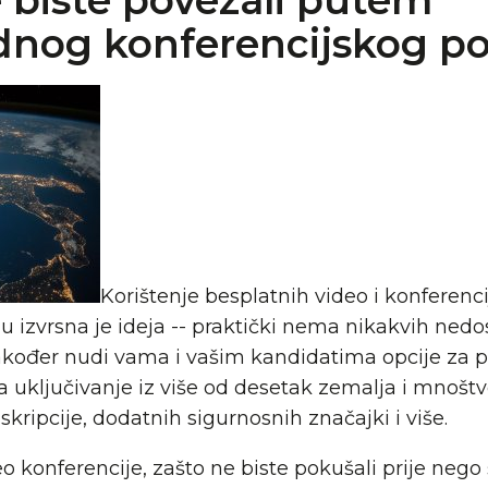
 biste povezali putem
og konferencijskog po
Korištenje besplatnih video i konferenc
 izvrsna je ideja -- praktički nema nikakvih nedo
kođer nudi vama i vašim kandidatima opcije za po
 uključivanje iz više od desetak zemalja i mnoštv
ripcije, dodatnih sigurnosnih značajki i više.
eo konferencije, zašto ne biste pokušali prije nego