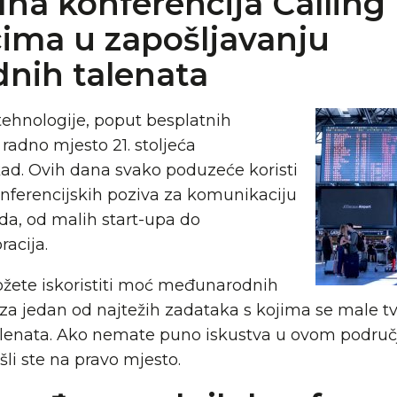
a konferencija Callin
ima u zapošljavanju
nih talenata
tehnologije, poput besplatnih
 radno mjesto 21. stoljeća
ikad. Ovih dana svako poduzeće koristi
erencijskih poziva za komunikaciju
da, od malih start-upa do
acija.
ožete iskoristiti moć međunarodnih
 za jedan od najtežih zadataka s kojima se male tv
alenata. Ako nemate puno iskustva u ovom području
šli ste na pravo mjesto.