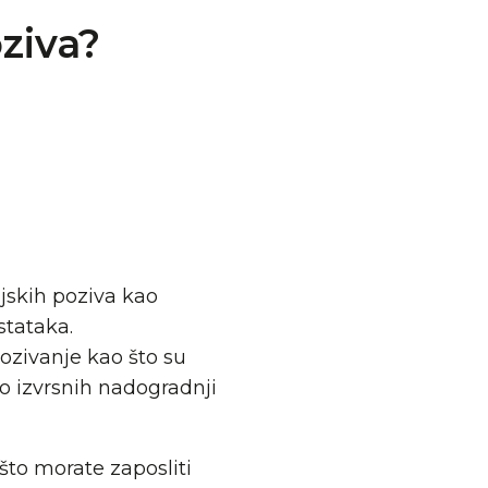
ziva?
ijskih poziva kao
stataka.
zivanje kao što su
o izvrsnih nadogradnji
 što morate zaposliti