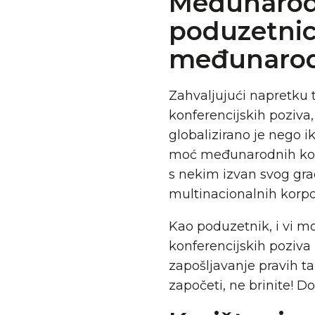
Međunarodn
poduzetnic
međunarod
Zahvaljujući napretku 
konferencijskih poziva,
globalizirano je nego 
moć međunarodnih konf
s nekim izvan svog gra
multinacionalnih korpor
Kao poduzetnik, i vi m
konferencijskih poziva
zapošljavanje pravih t
započeti, ne brinite! Do