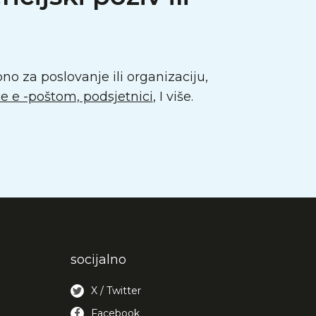
o za poslovanje ili organizaciju,
 e -poštom, podsjetnici
, I više.
socijalno
X / Twitter
Facebook