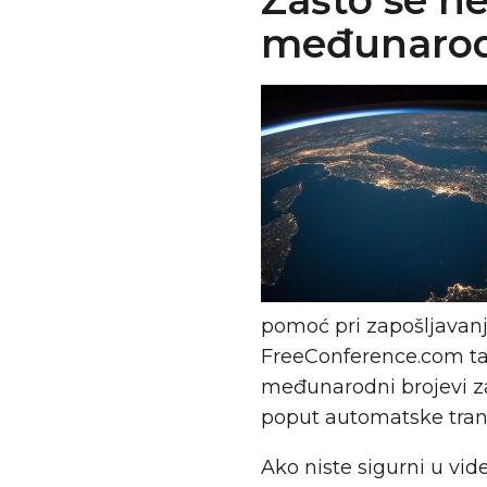
Zašto se ne
međunarodn
pomoć pri zapošljavanju
FreeConference.com ta
međunarodni brojevi za
poput automatske transk
Ako niste sigurni u vid