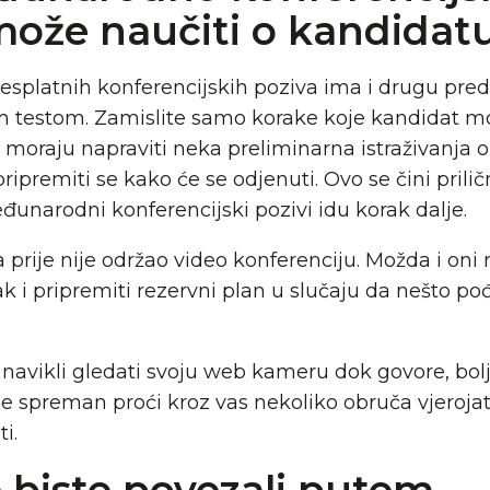
može naučiti o kandidat
splatnih konferencijskih poziva ima i drugu pre
m testom. Zamislite samo korake koje kandidat mor
 moraju napraviti neka preliminarna istraživanja 
 pripremiti se kako će se odjenuti. Ovo se čini pri
eđunarodni konferencijski pozivi idu korak dalje.
rije nije održao video konferenciju. Možda i oni m
čak i pripremiti rezervni plan u slučaju da nešto p
 navikli gledati svoju web kameru dok govore, bolje
i je spreman proći kroz vas nekoliko obruča vjeroj
i.