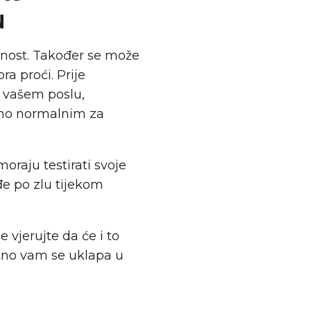
u
dnost. Također se može
a proći. Prije
o vašem poslu,
lično normalnim za
oraju testirati svoje
ođe po zlu tijekom
 vjerujte da će i to
atno vam se uklapa u