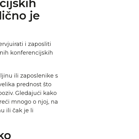
ijskih
lično je
rvjuirati i zaposliti
ih konferencijskih
ljinu ili zaposlenike s
elika prednost što
 poziv. Gledajući kako
eći mnogo o njoj, na
ili čak je li
ko