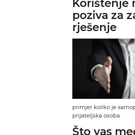
Korištenje
poziva za z
rješenje
primjer koliko je samop
prijateljska osoba.
Što vas me