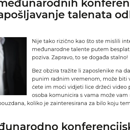
 međunarodnih konferenc
apošljavanje talenata od
Nije tako rizično kao što ste mislili inte
međunarodne talente putem besplatn
poziva. Zapravo, to se događa stalno!
Bez obzira tražite li zaposlenike na da
punim radnim vremenom, može biti v
ćete im moći vidjeti lice držeći video
osoba komunicira s vama može vam r
ouzdana, koliko je zainteresirana za bilo koju temu 
đunarodno konferencijs