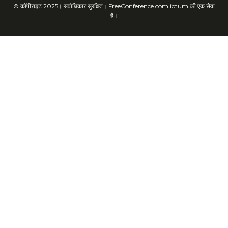
© कॉपीराइट 2025। सर्वाधिकार सुरक्षित। FreeConference.com iotum की एक सेवा
है।