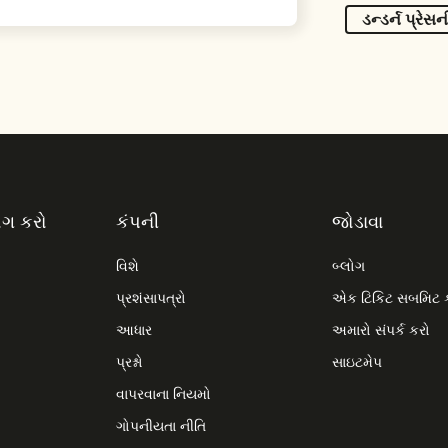
ડન્ડર્ન પ્રેસ
ોગ કરો
કંપની
જોડાવા
વિશે
બ્લોગ
પ્રશંસાપત્રો
એક ટિકિટ સબમિટ 
આધાર
અમારો સંપર્ક કરો
પ્રશ્નો
સાઇટમેપ
વાપરવાના નિયમો
ગોપનીયતા નીતિ