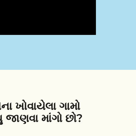
ટોના ખોવાયેલા ગામો
ધુ જાણવા માંગો છો?