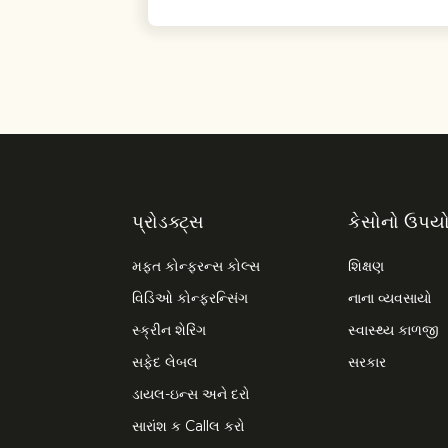
પ્રોડક્ટ્સ
કેસોનો ઉપય
મફત કોન્ફરન્સ કોલ્સ
શિક્ષણ
વિડિઓ કોન્ફરન્સિંગ
નાના વ્યવસાયો
સ્ક્રીન શેરિંગ
સ્વાસ્થ્ય કાળજી
સફેદ લેબલ
સરકાર
ડાયલ-ઇન્સ અને દરો
સારાંશ ક Callલ કરો