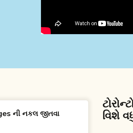
ટોરોન્
વિશે વ
ges ની નકલ જીતવા