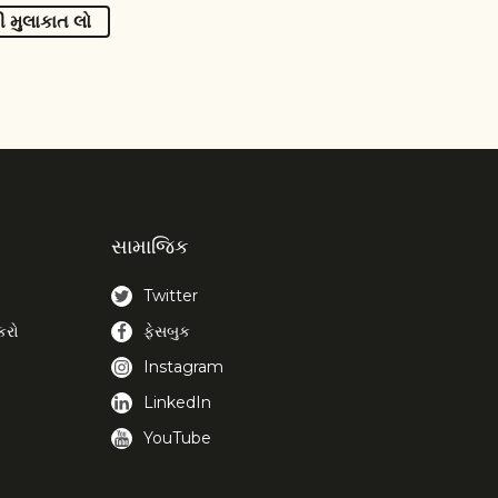
ની મુલાકાત લો
સામાજિક
Twitter
કરો
ફેસબુક
Instagram
LinkedIn
YouTube