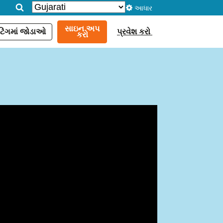
આધાર
સાઇન અપ
ટિંગમાં જોડાઓ
પ્રવેશ કરો
કરો