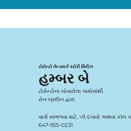
ટોરોન્ટો લેન્ડમાર્ક સ્ટોરી સિરીઝ
હમ્બર બે
ટોરોન્ટોના ખોવાયેલા ગામોમાંથી
રોન બ્રાઉન દ્વારા
વાર્તા સાંભળવા માટે, પ્લે દબાવો અથવા કૉલ 
647-955-0231