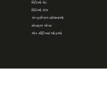
વિડિઓ ચેટ
વિડિઓ કૉલ
કોન્ફરન્સિંગ યોજનાઓ
મોબાઇલ એપ્સ
એક મીટિંગમાં જોડાઓ