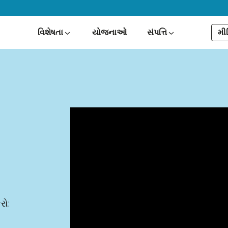
મી
વિશેષતા
યોજનાઓ
સંપત્તિ
કરો: