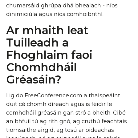
chumarsáid ghrúpa dhá bhealach - níos
dinimiciúla agus níos comhoibrithí.
Ar mhaith leat
Tuilleadh a
Fhoghlaim faoi
Chomhdháil
Gréasáin?
Lig do FreeConference.com a thaispeáint
duit cé chomh díreach agus is féidir le
comhdháil gréasáin gan stró a bheith. Cibé
an bhfuil tú ag rith gnó, ag cruthú feachtais
tiomsaithe airgid, ag tosú ar oideachas