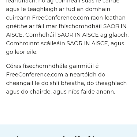
leanúnach, nó ag coinneáil suas le cairde
agus le teaghlaigh ar fud an domhain,
cuireann FreeConference.com raon leathan
gnéithe ar fáil mar fhíschomhdháil SAOR IN
AISCE,
Comhdháil SAOR IN AISCE ag glaoch
,
Comhroinnt scáileáin SAOR IN AISCE, agus
go leor eile.
Córas físechomhdhála gairmiúil é
FreeConference.com a neartóidh do
cheangail le do shlí bheatha, do theaghlach
agus do chairde, agus níos faide anonn.