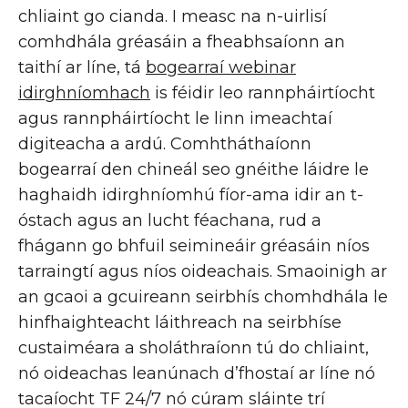
chliaint go cianda. I measc na n-uirlisí
comhdhála gréasáin a fheabhsaíonn an
taithí ar líne, tá
bogearraí webinar
idirghníomhach
is féidir leo rannpháirtíocht
agus rannpháirtíocht le linn imeachtaí
digiteacha a ardú. Comhtháthaíonn
bogearraí den chineál seo gnéithe láidre le
haghaidh idirghníomhú fíor-ama idir an t-
óstach agus an lucht féachana, rud a
fhágann go bhfuil seimineáir gréasáin níos
tarraingtí agus níos oideachais. Smaoinigh ar
an gcaoi a gcuireann seirbhís chomhdhála le
hinfhaighteacht láithreach na seirbhíse
custaiméara a sholáthraíonn tú do chliaint,
nó oideachas leanúnach d’fhostaí ar líne nó
tacaíocht TF 24/7 nó cúram sláinte trí