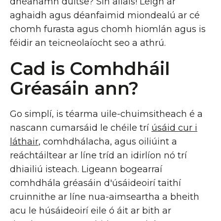
dhéanamh duitse? Sin allais! Léigh ar
aghaidh agus déanfaimid miondealú ar cé
chomh furasta agus chomh hiomlán agus is
féidir an teicneolaíocht seo a athrú.
Cad is Comhdháil
Gréasáin ann?
Go simplí, is téarma uile-chuimsitheach é a
nascann cumarsáid le chéile trí
úsáid cur i
láthair
, comhdhálacha, agus oiliúint a
reáchtáiltear ar líne tríd an idirlíon nó trí
dhiailiú isteach. Ligeann bogearraí
comhdhála gréasáin d'úsáideoirí taithí
cruinnithe ar líne nua-aimseartha a bheith
acu le húsáideoirí eile ó áit ar bith ar