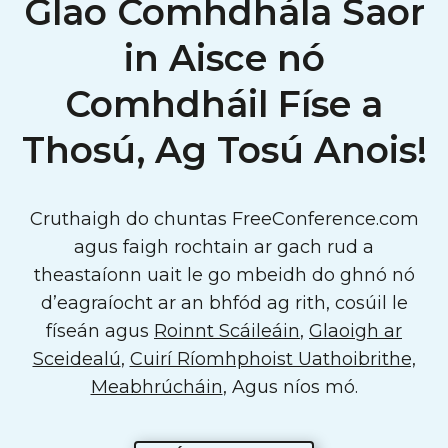
Glao Comhdhála Saor
in Aisce nó
Comhdháil Físe a
Thosú, Ag Tosú Anois!
Cruthaigh do chuntas FreeConference.com
agus faigh rochtain ar gach rud a
theastaíonn uait le go mbeidh do ghnó nó
d’eagraíocht ar an bhfód ag rith, cosúil le
físeán agus
Roinnt Scáileáin
,
Glaoigh ar
Sceidealú
,
Cuirí Ríomhphoist Uathoibrithe,
Meabhrúcháin
, Agus níos mó.