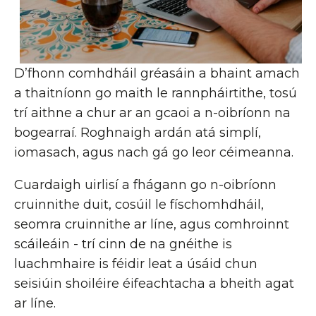
D’fhonn comhdháil gréasáin a bhaint amach
a thaitníonn go maith le rannpháirtithe, tosú
trí aithne a chur ar an gcaoi a n-oibríonn na
bogearraí. Roghnaigh ardán atá simplí,
iomasach, agus nach gá go leor céimeanna.
Cuardaigh uirlisí a fhágann go n-oibríonn
cruinnithe duit, cosúil le físchomhdháil,
seomra cruinnithe ar líne, agus comhroinnt
scáileáin - trí cinn de na gnéithe is
luachmhaire is féidir leat a úsáid chun
seisiúin shoiléire éifeachtacha a bheith agat
ar líne.