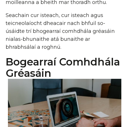
moilleanna a bheith mar thoradh orthu.
Seachain cur isteach, cur isteach agus
teicneolaíocht dheacair nach bhfuil so-
úsáidte trí bhogearraí comhdhála gréasáin
nialas-bhunaithe atá bunaithe ar
bhrabhsálaí a roghnú.
Bogearraí Comhdhála
Gréasáin