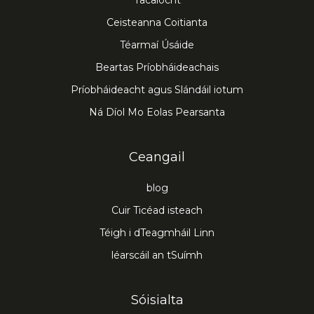
Tacaíocht
Ceisteanna Coitianta
Téarmaí Úsáide
Beartas Príobháideachais
Príobháideacht agus Slándáil iotum
Ná Díol Mo Eolas Pearsanta
Ceangail
blog
Cuir Ticéad isteach
Téigh i dTeagmháil Linn
léarscáil an tSuímh
Sóisialta