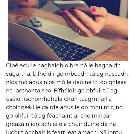
Cibé acu le haghaidh oibre nó le haghaidh
súgartha, b’fhéidir go mbeadh tú ag nascadh
níos mó agus níos mó le daoine trí do ghléas
na laethanta seo! B’fhéidir go bhfuil tú ag
úsáid físchomhdhála chun teagmháil a
choinneáil le cairde agus le do mhuintir, nó
go bhfuil tú ag féachaint ar sheimineár
gréasáin iontach eile a chuir duine de na
lucht tionchair is fearr leat amach. Níl iontu