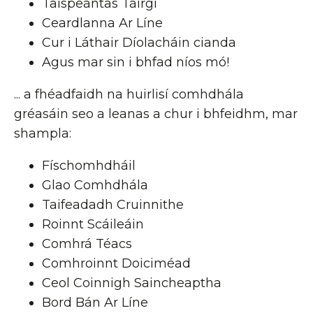
Taispeántas Táirgí
Ceardlanna Ar Líne
Cur i Láthair Díolacháin cianda
Agus mar sin i bhfad níos mó!
... a fhéadfaidh na huirlisí comhdhála
gréasáin seo a leanas a chur i bhfeidhm, mar
shampla:
Físchomhdháil
Glao Comhdhála
Taifeadadh Cruinnithe
Roinnt Scáileáin
Comhrá Téacs
Comhroinnt Doiciméad
Ceol Coinnigh Saincheaptha
Bord Bán Ar Líne