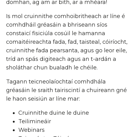
domhan, ag am ar bith, ar a mhéara!
Is mol cruinnithe comhoibritheach ar líne é
comhdháil gréasáin a bhriseann síos
constaicí fisiciúla cosúil le hamanna
comaitéireachta fada, fad, taisteal, cóiríocht,
cruinnithe fada pearsanta, agus go leor eile,
tríd an spás digiteach agus an t-ardán a
sholáthar chun bualadh le chéile.
Tagann teicneolaíochtaí comhdhála
gréasáin le sraith tairiscintí a chuireann gné
le haon seisiún ar líne mar:
Cruinnithe duine le duine
Teilimineáir
Webinars