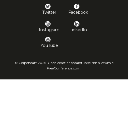
Twitter
Facebook
Instagram
LinkedIn
YouTube
© Cóipcheart 2025. Gach ceart ar cosaint. Is seirbhís iotum é
FreeConference.com.