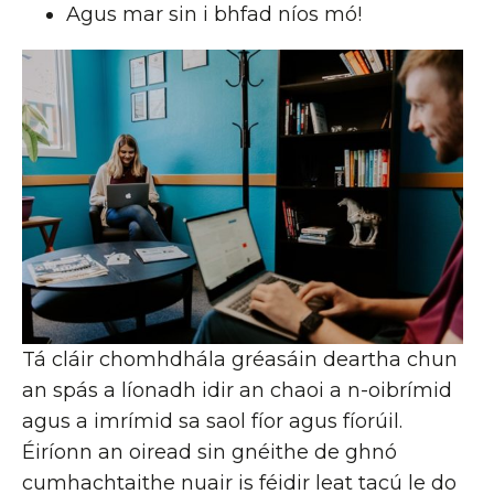
Agus mar sin i bhfad níos mó!
Tá cláir chomhdhála gréasáin deartha chun
an spás a líonadh idir an chaoi a n-oibrímid
agus a imrímid sa saol fíor agus fíorúil.
Éiríonn an oiread sin gnéithe de ghnó
cumhachtaithe nuair is féidir leat tacú le do