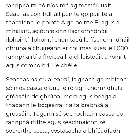
rannpháirtí nó níos mó ag teastáil uait.
Seachas comhdháil pointe go pointe a
thacaíonn le pointe A go pointe B, agus a
mhalairt, soláthraíonn físchomhdháil
ilphointí ilphointí chun tacú le físchomhdháil
ghrúpa a chuireann ar chumas suas le 1,000
rannpháirtí a fheiceáil, a chloisteáil, a roinnt
agus comhoibriú le chéile.
Seachas na crua-earraí, is gnách go mbíonn
sé níos éasca oibriú le réitigh chomhdhála
gréasáin do ghrúpaí móra agus beaga a
thagann le bogearraí rialta brabhsálaí
gréasáin. Tugann sé seo rochtain éasca do
rannpháirtithe agus seachnaíonn sé
socruithe casta, costasacha a bhféadfadh