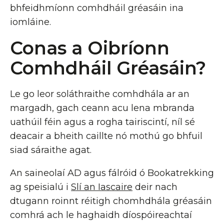
bhfeidhmíonn comhdháil gréasáin ina
iomláine.
Conas a Oibríonn
Comhdháil Gréasáin?
Le go leor soláthraithe comhdhála ar an
margadh, gach ceann acu lena mbranda
uathúil féin agus a rogha tairiscintí, níl sé
deacair a bheith caillte nó mothú go bhfuil
siad sáraithe agat.
An saineolaí AD agus fálróid ó Bookatrekking
ag speisialú i
Slí an Iascaire
deir nach
dtugann roinnt réitigh chomhdhála gréasáin
comhrá ach le haghaidh díospóireachtaí