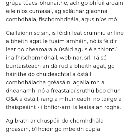
grúpa téacs-bhunaithe, ach go bhfuil ardáin
eile níos cumasaí, ag soláthar glaonna
comhdhála, físchomhdhála, agus níos mó.
Ciallaíonn sé sin, is féidir leat cruinniú ar líne
a bheith agat le fuaim amháin, nó is féidir
leat do cheamara a úsáid agus é a thiontú
ina fhíschomhdháil, webinar, srl. Tá sé
buntáisteach an dá rud a bheith agat, go
háirithe do chuideachtaí a óstáil
comhdhálacha gréasáin, agallaimh a
dhéanamh, nó a freastalaí sruthú beo chun
Q&A a óstáil, rang a mhúineadh, nó táirge a
thaispeáint - i bhfíor-am! Is leatsa an rogha.
Ag brath ar chuspóir do chomhdhála
gréasáin, b’fhéidir go mbeidh cúpla