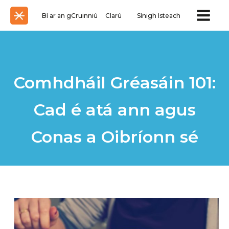
Bí ar an gCruinniú
Clarú
Sínigh Isteach
Comhdháil Gréasáin 101:
Cad é atá ann agus
Conas a Oibríonn sé