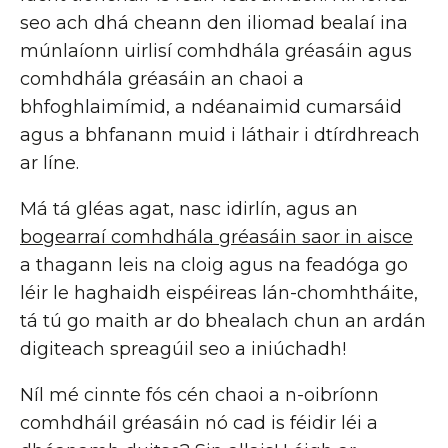
seo ach dhá cheann den iliomad bealaí ina
múnlaíonn uirlisí comhdhála gréasáin agus
comhdhála gréasáin an chaoi a
bhfoghlaimímid, a ndéanaimid cumarsáid
agus a bhfanann muid i láthair i dtírdhreach
ar líne.
Má tá gléas agat, nasc idirlín, agus an
bogearraí comhdhála gréasáin saor in aisce
a thagann leis na cloig agus na feadóga go
léir le haghaidh eispéireas lán-chomhtháite,
tá tú go maith ar do bhealach chun an ardán
digiteach spreagúil seo a iniúchadh!
Níl mé cinnte fós cén chaoi a n-oibríonn
comhdháil gréasáin nó cad is féidir léi a