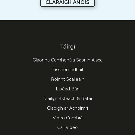
CLÁRAIGH ANOIS
Táirgí
Glaonna Comhdhála Saor in Aisce
Físchomhdháil
Roinnt Scáileáin
Lipéad Bán
Diailigh-Isteach & Rátaí
Glaoigh ar Achoimrí
Video Comhrá
Call Video