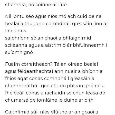
chomhrá, nó coinne ar líne.
Níl iontu seo agus níos mó ach cuid de na
bealaí a thugann comhdháil gréasáin linn ar
líne agus
saibhríonn sé an chaoi a bhfaighimid
scileanna agus a aistrímid ár bhfuinneamh i
suíomh gnó.
Fuaim corraitheach? Tá an oiread bealaí
agus féidearthachtaí ann nuair a bhíonn a
fhios agat conas comhdháil gréasáin a
chomhtháthú i gceart i do phlean gnó nó a
fheiceáil conas a rachaidh sé chun leasa do
chumarsáide iomláine le duine ar bith.
Caithfimid súil níos dlúithe ar an gcaoi a