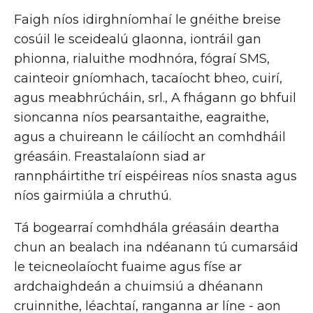
Faigh níos idirghníomhaí le gnéithe breise
cosúil le sceidealú glaonna, iontráil gan
phionna, rialuithe modhnóra, fógraí SMS,
cainteoir gníomhach, tacaíocht bheo, cuirí,
agus meabhrúcháin, srl., A fhágann go bhfuil
sioncanna níos pearsantaithe, eagraithe,
agus a chuireann le cáilíocht an comhdháil
gréasáin. Freastalaíonn siad ar
rannpháirtithe trí eispéireas níos snasta agus
níos gairmiúla a chruthú.
Tá bogearraí comhdhála gréasáin deartha
chun an bealach ina ndéanann tú cumarsáid
le teicneolaíocht fuaime agus físe ar
ardchaighdeán a chuimsiú a dhéanann
cruinnithe, léachtaí, ranganna ar líne - aon