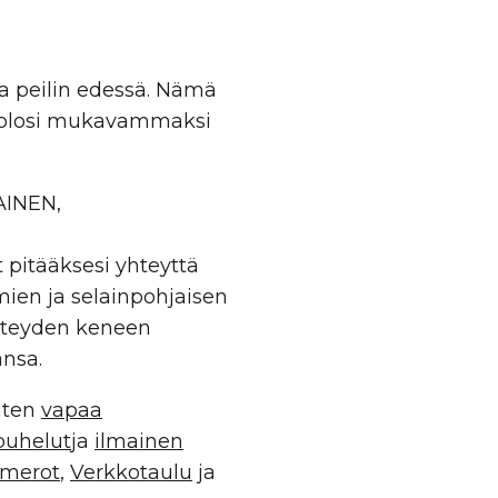
a peilin edessä. Nämä
n olosi mukavammaksi
AINEN,
t pitääksesi yhteyttä
omien ja selainpohjaisen
yhteyden keneen
ansa.
uten
vapaa
puhelut
ja
ilmainen
umerot
,
Verkkotaulu
ja