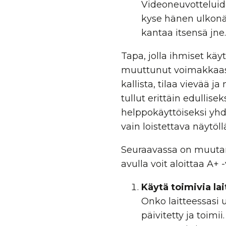
Videoneuvotteluid
kyse hänen ulkonä
kantaa itsensä jne
Tapa, jolla ihmiset käy
muuttunut voimakkaasti
kallista, tilaa vievää 
tullut erittäin edullise
helppokäyttöiseksi yhd
vain loistettava näytöll
Seuraavassa on muutam
avulla voit aloittaa A+
Käytä toimivia lai
Onko laitteessasi
päivitetty ja toimii