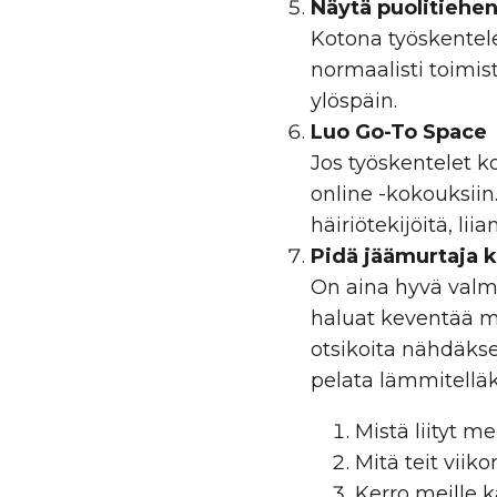
Näytä puolitiehe
Kotona työskentele
normaalisti toimis
ylöspäin.
Luo Go-To Space
Jos työskentelet ko
online -kokouksiin.
häiriötekijöitä, lii
Pidä jäämurtaja k
On aina hyvä valmis
haluat keventää m
otsikoita nähdäkse
pelata lämmitellä
Mistä liityt me
Mitä teit viik
Kerro meille k