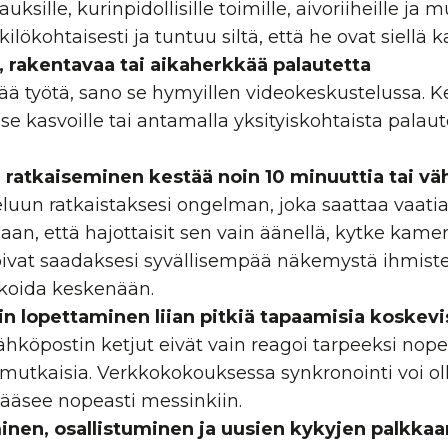
uksille, kurinpidollisille toimille, aivoriiheille ja 
ilökohtaisesti ja tuntuu siltä, ​​että he ovat siellä k
a, rakentavaa tai aikaherkkää palautetta
ää työtä, sano se hymyillen videokeskustelussa. Ke
e kasvoille tai antamalla yksityiskohtaista palaut
a ratkaiseminen kestää noin 10 minuuttia tai 
uun ratkaistaksesi ongelman, joka saattaa vaatia
ijaan, että hajottaisit sen vain äänellä, kytke kamer
ivat saadaksesi syvällisempää näkemystä ihmisten t
koida keskenään.
n lopettaminen liian pitkiä tapaamisia koskevi
ähköpostin ketjut
eivät vain reagoi tarpeeksi nopeas
nimutkaisia. Verkkokokouksessa synkronointi voi ol
pääsee nopeasti messinkiin.
minen, osallistuminen ja uusien kykyjen palkka