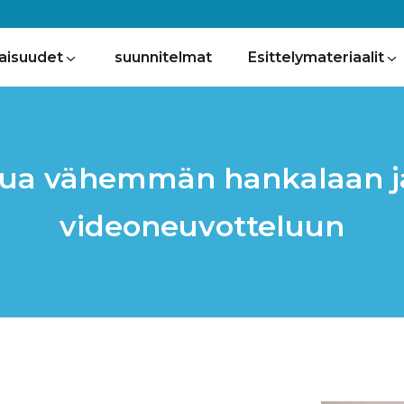
aisuudet
suunnitelmat
Esittelymateriaalit
ppua vähemmän hankalaan 
videoneuvotteluun