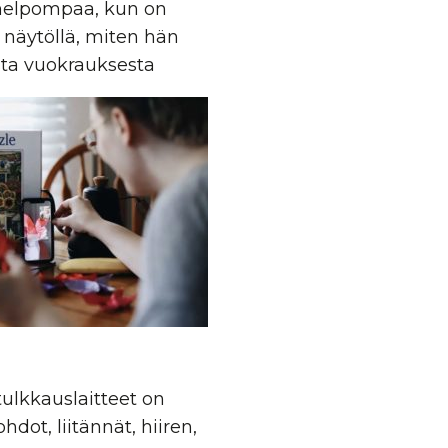
 helpompaa, kun on
näytöllä, miten hän
sta vuokrauksesta
tulkkauslaitteet
on
hdot, liitännät, hiiren,