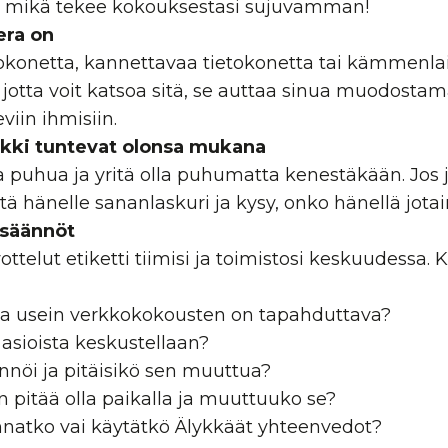
– mikä tekee kokouksestasi sujuvamman!
era on
okonetta, kannettavaa tietokonetta tai kämmenlai
 jotta voit katsoa sitä, se auttaa sinua muodost
eviin ihmisiin.
ikki tuntevat olonsa mukana
aa puhua ja yritä olla puhumatta kenestäkään. Jos
litä hänelle sananlaskuri ja kysy, onko hänellä jotai
 säännöt
vottelut
etiketti
tiimisi ja toimistosi keskuudessa. 
ka usein verkkokokousten on tapahduttava?
a asioista keskustellaan?
ännöi ja pitäisikö sen muuttua?
n pitää olla paikalla ja muuttuuko se?
nnatko vai käytätkö
Älykkäät yhteenvedot
?