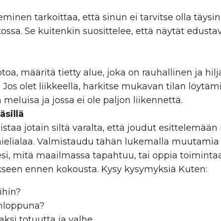
n
minen tarkoittaa, että sinun ei tarvitse olla täysi
tossa. Se kuitenkin suosittelee, että näytät edusta
toa, määritä tietty alue, joka on rauhallinen ja hil
 Jos olet liikkeellä, harkitse mukavan tilan löytämi
an meluisa ja jossa ei ole paljon liikennettä.
äsillä
taa jotain siltä varalta, että joudut esittelemään i
ielialaa. Valmistaudu tähän lukemalla muutamia 
si, mitä maailmassa tapahtuu, tai oppia toimintaa,
kseen ennen kokousta.
Kysy kysymyksiä
Kuten:
ihin?
onloppuna?
aksi totuutta ja valhe