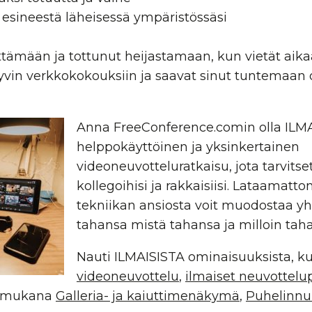
 esineestä läheisessä ympäristössäsi
tämään ja tottunut heijastamaan, kun vietät aika
hyvin verkkokokouksiin ja saavat sinut tuntemaa
Anna FreeConference.comin olla ILM
helppokäyttöinen ja yksinkertainen
videoneuvotteluratkaisu, jota tarvitse
kollegoihisi ja rakkaisiisi. Lataamatt
tekniikan ansiosta voit muodostaa 
tahansa mistä tahansa ja milloin tah
Nauti ILMAISISTA ominaisuuksista, k
videoneuvottelu
,
ilmaiset neuvottelu
 mukana
Galleria- ja kaiuttimenäkymä
,
Puhelinn