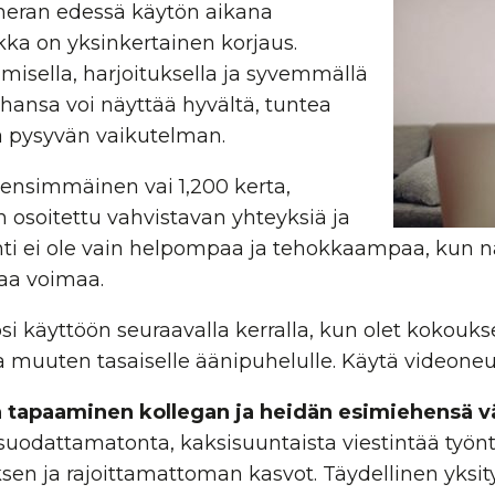
eran edessä käytön aikana
kka on yksinkertainen korjaus.
umisella, harjoituksella ja syvemmällä
ansa voi näyttää hyvältä, tuntea
ä pysyvän vaikutelman.
ä ensimmäinen vai 1,200 kerta,
 osoitettu vahvistavan yhteyksiä ja
ti ei ole vain helpompaa ja tehokkaampaa, kun nä
aa voimaa.
si käyttöön seuraavalla kerralla, kun olet kokouks
a muuten tasaiselle äänipuhelulle. Käytä videoneu
 tapaaminen kollegan ja heidän esimiehensä väl
 suodattamatonta, kaksisuuntaista viestintää työnt
sen ja rajoittamattoman kasvot. Täydellinen yksityi