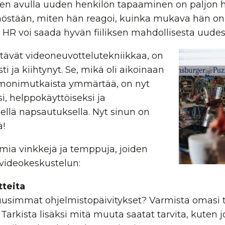
en avulla uuden henkilön tapaaminen on paljon
östään, miten hän reagoi, kuinka mukava hän on 
. HR voi saada hyvän fiiliksen mahdollisesta uude
ttävät videoneuvottelutekniikkaa, on
 ja kiihtynyt. Se, mikä oli aikoinaan
ja monimutkaista ymmärtää, on nyt
ksi, helppokäyttöiseksi ja
ellä napsautuksella. Nyt sinun on
ä!
ia vinkkejä ja temppuja, joiden
 -videokeskustelun:
tteita
 uusimmat ohjelmistopäivitykset? Varmista omasi
. Tarkista lisäksi mitä muuta saatat tarvita, kuten jo