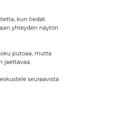
tetta, kun tiedät
amaan yhteyden näytön
 joku putoaa, mutta
n jaettavaa.
Keskustele seuraavista