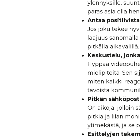
ylennyksille, suunta
paras asia olla henk
Antaa positiivist
Jos joku tekee hyv
laajuus sanomalla s
pitkällä aikavälillä.
Keskustelu, jonk
Hyppää videopuhel
mielipiteitä. Sen s
miten kaikki reago
tavoista kommuni
Pitkän sähköposti
On aikoja, jolloin
s
pitkiä ja liian mo
ytimekästä, ja se 
Esittelyjen teke