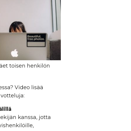
et toisen henkilön
essa? Video lisää
votteluja:
illä
ekijän kanssa, jotta
shenkilöille,