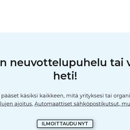
en neuvottelupuhelu tai
heti!
pääset käsiksi kaikkeen, mitä yrityksesi tai organi
ujen ajoitus
,
Automaattiset sähköpostikutsut, mu
ILMOITTAUDU NYT