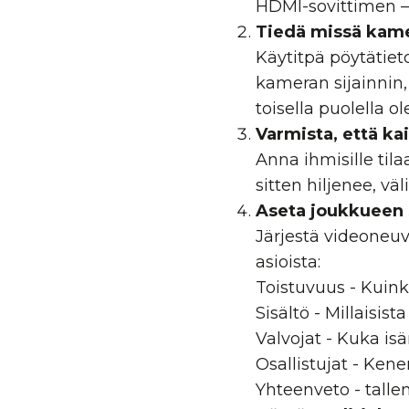
HDMI-sovittimen 
Tiedä missä kam
Käytitpä pöytätiet
kameran sijainnin,
toisella puolella ol
Varmista, että ka
Anna ihmisille til
sitten hiljenee, vä
Aseta joukkueen
Järjestä videoneu
asioista:
Toistuvuus - Kuin
Sisältö - Millaisist
Valvojat - Kuka is
Osallistujat - Kene
Yhteenveto - talle