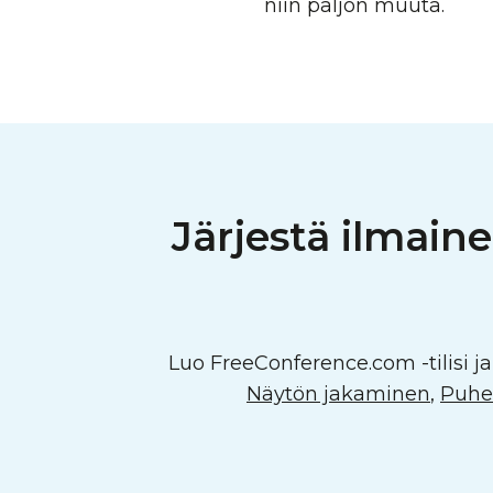
niin paljon muuta.
Järjestä ilmain
Luo FreeConference.com -tilisi ja 
Näytön jakaminen
,
Puhel