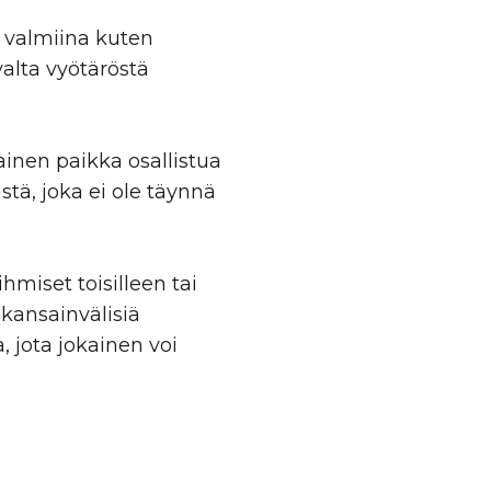
n valmiina kuten
valta vyötäröstä
jainen paikka osallistua
stä, joka ei ole täynnä
hmiset toisilleen tai
kansainvälisiä
 jota jokainen voi