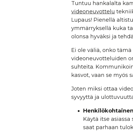
Tuntuu hankalalta kam
videoneuvottelu
teknii
Lupaus! Pienellä altist
ymmärryksellä kuka tah
olonsa hyväksi ja tehd
Ei ole väliä, onko täm
videoneuvotteluiden on
suhteita. Kommunikoin
kasvot, vaan se myös s
Joten miksi ottaa video
syvyyttä ja ulottuvuutt
Henkilökohtainen
Käytä itse asiassa
saat parhaan tulok