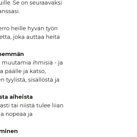
muille. Se on seuraavaksi
anssasi.
rro heille hyvän työn
etta, joka auttaa heitä
vähemmän
 muutamia ihmisiä - ja
a päälle ja katso,
yylistä, sisällöstä ja
sta aiheista
ti tai niistä tulee liian
la nopeaa ja
aminen