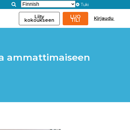
Tuki
Liity
LUO
Kirjaudu
kokoukseen
TILI
ja ammattimaiseen