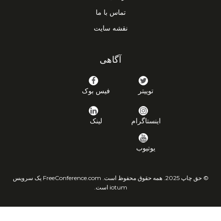
تماس با ما
نقشه سایت
آگاهی
توییتر
فیس بوک
اینستاگرام
لینک
یوتیوب
© حق چاپ 2025. همه حقوق محفوظ است. FreeConference.com یک سرویس
iotum است.