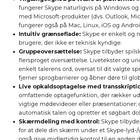
fungerer Skype naturligvis på Windows og 
med Microsoft-produkter (dvs. Outlook, Mic
fungerer også på Mac, Linux, iOS og Andro
Intuitiv grænseflade:
Skype er enkelt og n
brugere, der ikke er teknisk kyndige.
Gruppeoversættelse:
Skype tilbyder spils
flersproget oversættelse. Livetekster og un
enkelt talerens ord, oversat til dit valgte 
fjerner sprogbarrierer og åbner døre til gl
Live opkaldsoptagelse med transskripti
omfattende optagefunktion, der rækker ud 
vigtige mødevideoer eller præsentationer; 
automatisk talen og opretter et søgbart d
Skærmdeling med kontrol:
Skype tilbyd
for at dele din skærm under et Skype-lyd-
også give midlertidig kontrol til en anden d