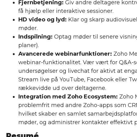
Fjernbetjening:
Giv andre deltagere kontr
få hjælp eller interaktive sessioner.
HD video og lyd:
Klar og skarp audiovisuel
møder.
Indspilning:
Optag møder til senere visning
planer).
Avancerede webinarfunktioner:
Zoho Me
webinar-funktionalitet. Vær vært for Q&A-s
undersøgelser og livechat for aktivt at eng
Stream live på YouTube, Facebook eller Twi
rækkevidde ud over deltagerne.
Integration med Zoho Ecosystem:
Zoho 
problemfrit med andre Zoho-apps som CRM,
hvilket skaber en samlet samarbejdsplatfor
møder, og administrer kontakter effektivt p
Resumé