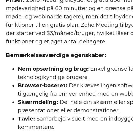
Priser:
Zoho Meeting tilbyder et gratis abonnem
mødevarighed på 60 minutter og en grænse på
møde- og webinardeltagere), men det tilbyder e
funktioner til en gratis plan. Zoho Meeting tilby
der starter ved $3/måned/bruger, hvilket låser 
funktioner og et øget antal deltagere.
Bemærkelsesværdige egenskaber:
Nem opsætning og brug:
Enkel grænseflad
teknologikyndige brugere.
Browser-baseret:
Der kræves ingen soft
tilgængelig fra enhver enhed med en web
Skærmdeling:
Del hele din skærm eller spe
præsentationer eller demonstrationer.
Tavle:
Samarbejd visuelt med en indbygget 
kommentere.