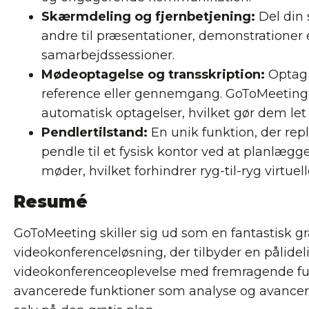
Skærmdeling og fjernbetjening:
Del din 
andre til præsentationer, demonstrationer e
samarbejdssessioner.
Mødeoptagelse og transskription:
Optag 
reference eller gennemgang. GoToMeeting 
automatisk optagelser, hvilket gør dem let
Pendlertilstand:
En unik funktion, der repli
pendle til et fysisk kontor ved at planlægg
møder, hvilket forhindrer ryg-til-ryg virtuell
Resumé
GoToMeeting skiller sig ud som en fantastisk gr
videokonferenceløsning, der tilbyder en pålide
videokonferenceoplevelse med fremragende fun
avancerede funktioner som analyse og avancer