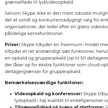
grænseflade til lyd/videoopkald.
Selvom Skype ikke er den mest robuste muligh
det et solidt og konkurrencedygtigt valg for e
organisationer, der leder efter en gratis vide
pålidelige kernefunktioner.
Priser:
Skype tilbyder en
freemium-
model med 
tilbyder et ret anstændigt sæt funktioner, her
en-opkald og gruppeopkald (op til 50 deltagere)
der låser op for ekstra funktioner som cloud-o
deltagergrænser for gruppeopkald.
Bemærkelsesværdige funktioner:
Videoopkald og konferencer:
Skype tilby
lydopkald i høj kvalitet til enkeltpersoner
Tilgængelighed på tværs af platforme:
S