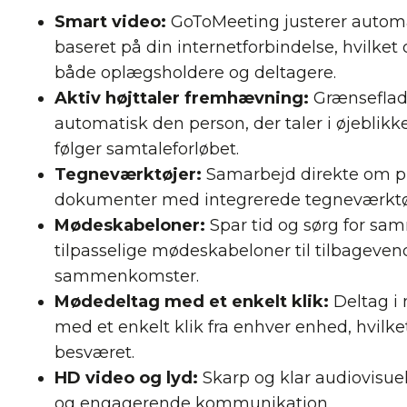
Smart video:
GoToMeeting justerer automa
baseret på din internetforbindelse, hvilket
både oplægsholdere og deltagere.
Aktiv højttaler fremhævning:
Grænsefla
automatisk den person, der taler i øjeblikke
følger samtaleforløbet.
Tegneværktøjer:
Samarbejd direkte om pr
dokumenter med integrerede tegneværktø
Mødeskabeloner:
Spar tid og sørg for 
tilpasselige mødeskabeloner til tilbageven
sammenkomster.
Mødedeltag med et enkelt klik:
Deltag 
med et enkelt klik fra enhver enhed, hvilk
besværet.
HD video og lyd:
Skarp og klar audiovisuel 
og engagerende kommunikation.