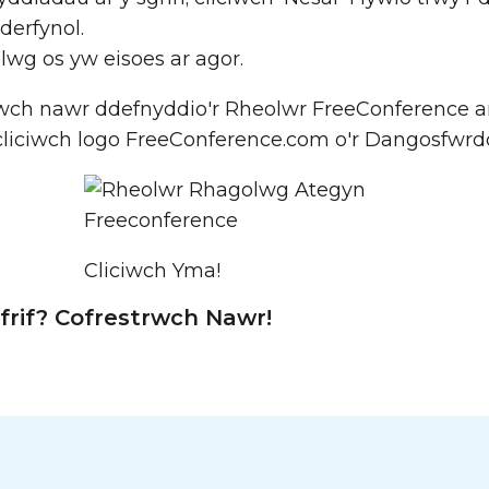
 derfynol.
wg os yw eisoes ar agor.
wch nawr ddefnyddio'r Rheolwr FreeConference ar 
cliciwch logo FreeConference.com o'r Dangosfwrd
Cliciwch Yma!
frif? Cofrestrwch Nawr!