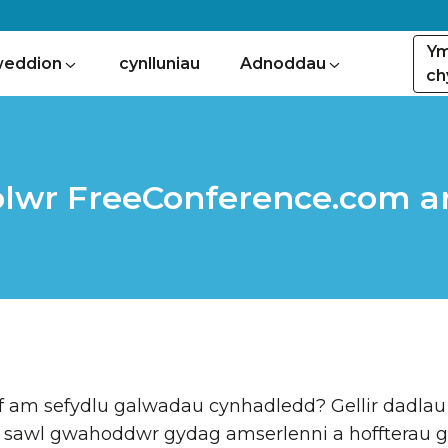
Y
eddion
cynlluniau
Adnoddau
ch
wr FreeConference.com ar
f am sefydlu galwadau cynhadledd? Gellir dadla
 sawl gwahoddwr gydag amserlenni a hoffterau 