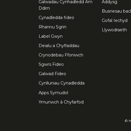
Galwadau Cynhadledd Am
Addysg
Ddim
Busnesau bac
Cynadledda fideo
Gofal Iechyd
Rhannu Sgrin
Llywodraeth
Label Gwyn
Deialu a Chyfraddau
Crynodebau Ffoniwch
Sgwrs Fideo
Galwad Fideo
Cynlluniau Cynadledda
Apps Symudol
Ymunwch â Chyfarfod
© H