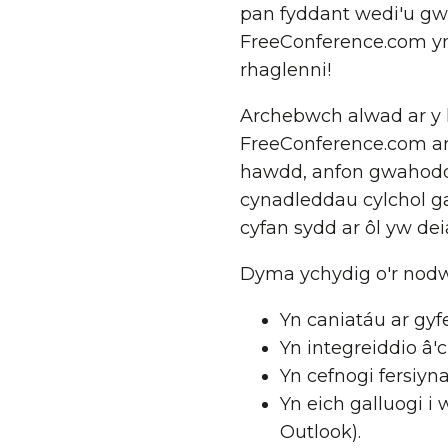
pan fyddant wedi'u gw
FreeConference.com yn
rhaglenni!
Archebwch alwad ar y h
FreeConference.com ar
hawdd, anfon gwahoddi
cynadleddau cylchol ga
cyfan sydd ar ôl yw dei
Dyma ychydig o'r nodwe
Yn caniatáu ar gy
Yn integreiddio â'
Yn cefnogi fersiyn
Yn eich galluogi i
Outlook).