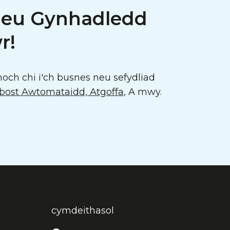
neu Gynhadledd
r!
och chi i'ch busnes neu sefydliad
ost Awtomataidd, Atgoffa
, A mwy.
cymdeithasol