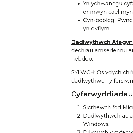
Yn ychwanegu cyfa
er mwyn cael myne
Cyn-boblogi Pwnc
yn gyflym
Dadlwythwch Ategyn
dechrau amserlennu ar
hebddo.
SYLWCH: Os ydych chi'
dadlwythwch y fersiwn
Cyfarwyddiadau
Sicrhewch fod Micro
Dadlwythwch ac 
Windows.
Dilynwch y cyfarwyd