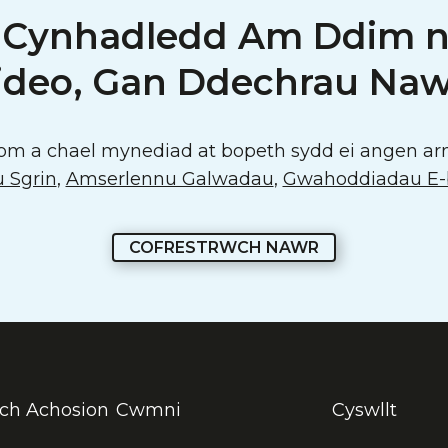
 Cynhadledd Am Ddim 
ideo, Gan Ddechrau Naw
com a chael mynediad at bopeth sydd ei angen arn
 Sgrin
,
Amserlennu Galwadau
,
Gwahoddiadau E-b
COFRESTRWCH NAWR
ch Achosion
Cwmni
Cyswllt