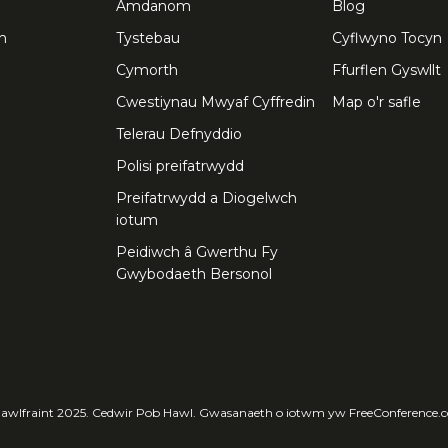
Amdanom
Blog
h
Tystebau
Cyflwyno Tocyn
Cymorth
Ffurflen Gyswllt
Cwestiynau Mwyaf Cyffredin
Map o'r safle
Telerau Defnyddio
Polisi preifatrwydd
Preifatrwydd a Diogelwch
iotum
Peidiwch â Gwerthu Fy
Gwybodaeth Bersonol
awlfraint 2025. Cedwir Pob Hawl. Gwasanaeth o iotwm yw FreeConference.