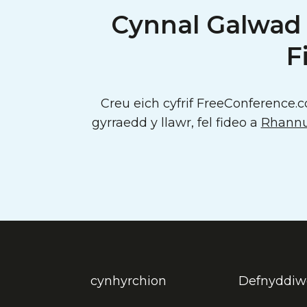
Cynnal Galwad
F
Creu eich cyfrif FreeConference.
gyrraedd y llawr, fel fideo a
Rhannu
cynhyrchion
Defnyddiw