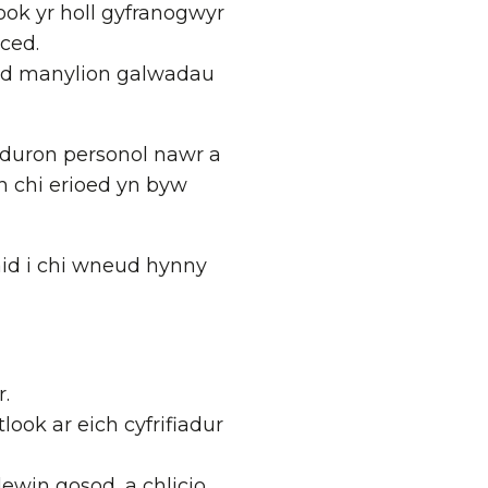
ok yr holl gyfranogwyr
ced.
ld manylion galwadau
iaduron personol nawr a
 chi erioed yn byw
id i chi wneud hynny
r.
tlook
ar eich cyfrifiadur
dewin gosod, a chlicio