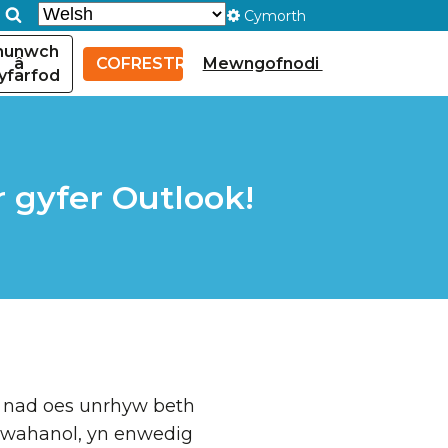
Cymorth
munwch
â
COFRESTRU
Mewngofnodi
yfarfod
 gyfer Outlook!
u nad oes unrhyw beth
gwahanol, yn enwedig