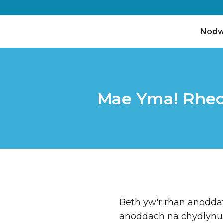
Nodw
Mae Yma! Rheol
Beth yw'r rhan anodda
anoddach na chydlynu