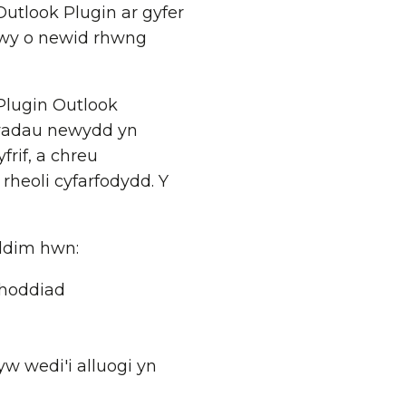
utlook Plugin ar gyfer
mwy o newid rhwng
Plugin Outlook
lwadau newydd yn
rif, a chreu
rheoli cyfarfodydd. Y
 ddim hwn:
ahoddiad
yw wedi'i alluogi yn