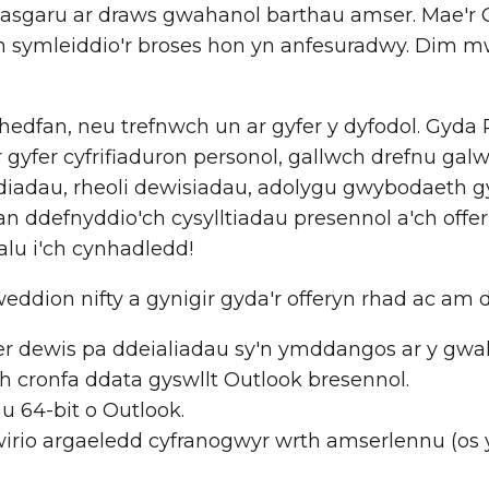
asgaru ar draws gwahanol barthau amser. Mae'r O
 symleiddio'r broses hon yn anfesuradwy. Dim 
edfan, neu trefnwch un ar gyfer y dyfodol. Gyda 
 gyfer cyfrifiaduron personol, gallwch drefnu ga
adau, rheoli dewisiadau, adolygu gwybodaeth gyf
n ddefnyddio'ch cysylltiadau presennol a'ch offer 
alu i'ch cynhadledd!
ddion nifty a gynigir gyda'r offeryn rhad ac am
fer dewis pa ddeialiadau sy'n ymddangos ar y gw
ch cronfa ddata gyswllt Outlook bresennol.
au 64-bit o Outlook.
 wirio argaeledd cyfranogwyr wrth amserlennu (os 