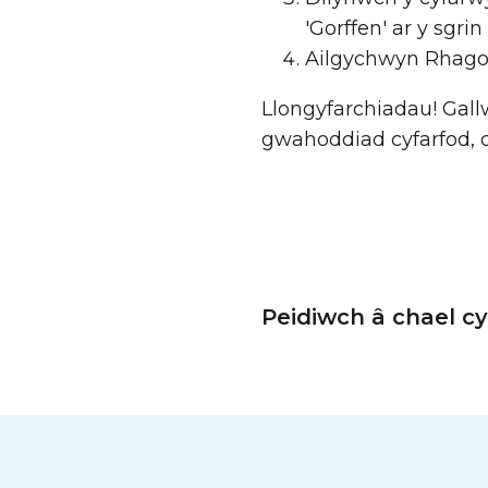
'Gorffen' ar y sgrin
Ailgychwyn Rhagol
Llongyfarchiadau! Gall
gwahoddiad cyfarfod, 
Peidiwch â chael cy