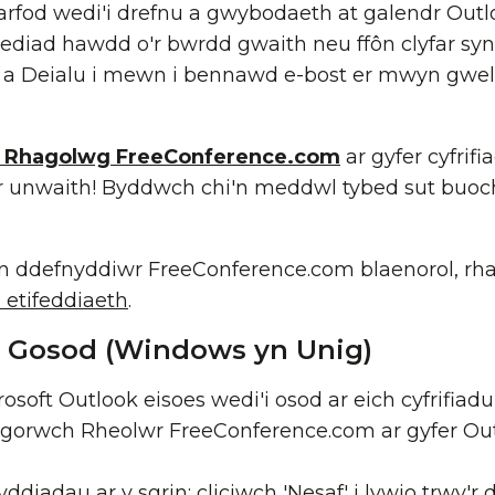
rfod wedi'i drefnu a gwybodaeth at galendr Outlo
diad hawdd o'r bwrdd gwaith neu ffôn clyfar syn
 a Deialu i mewn i bennawd e-bost er mwyn gwe
 Rhagolwg FreeConference.com
ar gyfer cyfrif
 unwaith! Byddwch chi'n meddwl tybed sut buoch
n ddefnyddiwr FreeConference.com blaenorol, rha
 etifeddiaeth
.
 Gosod (Windows yn Unig)
soft Outlook eisoes wedi'i osod ar eich cyfrifiadu
agorwch
Rheolwr FreeConference.com ar gyfer Ou
diadau ar y sgrin; cliciwch 'Nesaf' i lywio trwy'r 