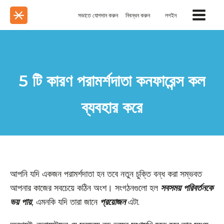
সভাতে যোগদান করুন
নিবন্ধন করুন
লগইন
5 টি কারণ পরামর্শদাতা কনফারেন্স কল
ব্যবহার করে
আপনি যদি একজন পরামর্শদাতা হন তবে নতুন চুক্তি বন্ধ করা সম্ভবত
আপনার কাজের সবচেয়ে কঠিন অংশ। সংগঠনগুলো হল
সবসময় পরিবর্তনকে
ভয় পায়
, এমনকি যদি তারা জানে
প্রয়োজন
এটা.