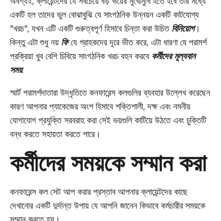
অবশ্যই, ক্লায়েন্টদের যে সবচেয়ে বড় ভয়ের মুখোমুখি হতে হবে তার মধ্যে
একটি হল তাদের ভুল বোঝাবুঝি যে সাংগঠনিক উন্নয়ন একটি কাটযোগ্য
"খরচ", যখন এটি একটি গুরুত্বপূর্ণ হিসাবে চিন্তা করা উচিত
বিনিয়োগ
।
কিন্তু এটা শুধু নয়
ফি
যে গ্রাহকদের দূরে ভীত করে, এটা ধারণা যে পরামর্শ
প্রক্রিয়া খুব বেশি চিবিয়ে সাংগঠনিক খরচ বহন করবে
কর্মীদের মূল্যবান
সময়
.
স্মার্ট পরামর্শদাতারা উদ্ধৃতিতে কনফারেন্স কলগুলির ব্যবহার উল্লেখ করেছেন
কারণ আপনার প্যাকেজের অংশ হিসাবে শক্তিশালী, দক্ষ এবং নমনীয়
যোগাযোগ প্রযুক্তি সরবরাহ করা সেই ভয়গুলি কাটিয়ে উঠতে এবং চুক্তিটি
বন্ধ করতে সহায়তা করতে পারে।
কর্মীদের সময়কে সম্মান করা
কনফারেন্স কল সেট আপ করার প্রস্তাব আপনার ক্লায়েন্টদের কাছে
দেখানোর একটি দুর্দান্ত উপায় যে আপনি জানেন কিভাবে কর্মচারীর সময়কে
সম্মান করতে হয়।