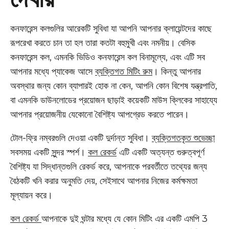
কনফারেন্স কলগুলির আরেকটি সুবিধা যা আপনি আপনার ক্লায়েন্টদের কাছে
রূপরেখা করতে চান তা হল তারা কতটা বহুমুখী এবং নমনীয়। বেসিক
কনফারেন্স কল, এমনকি ভিডিও কনফারেন্স কল বিনামূল্যে, এবং এটি সব
আপনার মধ্যে প্যাকেজ আসে
ব্যক্তিগত মিটিং রুম
। কিন্তু আপনার
অবস্থার জন্য কোন ব্যাপারই হোক না কেন, আপনি কোন বিশেষ যন্ত্রপাতি,
বা এমনকি ডাউনলোডের প্রয়োজন ছাড়াই কয়েকটি মাউস ক্লিকের সাহায্যে
আপনার প্রয়োজনীয় যেকোনো বৈশিষ্ট্য আপগ্রেড করতে পারেন।
টোল-ফ্রি নম্বরগুলি দেওয়া একটি দুর্দান্ত সুবিধা।
ব্যক্তিগতকৃত শুভেচ্ছা
সবসময় একটি সুন্দর স্পর্শ।
কল রেকর্ড
এটি একটি অত্যন্ত গুরুত্বপূর্ণ
বৈশিষ্ট্য যা সিদ্ধান্তগুলি রেকর্ড করে, আপনাকে পরবর্তীতে তথ্যের জন্য
বৈঠকটি খনি করার অনুমতি দেয়, সেইসাথে আপনার নিজের কর্মক্ষমতা
মূল্যায়ন করে।
কল রেকর্ড
আপনাকে দুই ঘন্টার মধ্যে যে কোন মিটিং এর একটি এমপি 3