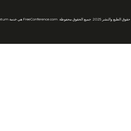
لطبع والنشر 2025. جميع الحقوق محفوظة. FreeConference.com هي خدمة iotum.