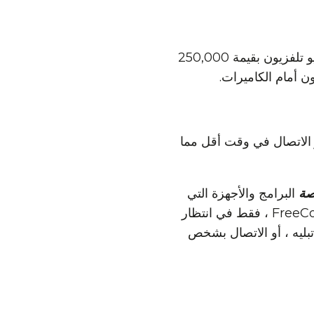
اعتاد أن يكون معقدًا أيضًا. في عام 1982 ، كان عليك شراء استوديو تلفزيون بقيمة 250,000
لاتصال في وقت أقل مما
صة
البرامج والأجهزة التي
تحتاجها لإجراء أي نوع من المكالمات الجماعية. إنه يعيش في السحابة في FreeConference.com ، فقط في انتظار
 تبليه ، أو الاتصال بشخص