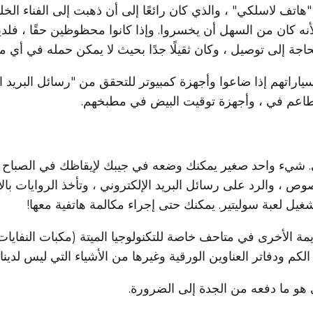
هاتف لاسلكي" ، والذي كان رائعًا إلى أن ذهبت إلى الفناء الخل
لأنه كان من السهل أن يخسروا. وإذا كانوا محظوظين حقًا ، فلد
جة إلى توصيل ، وكان ثقيلًا جدًا بحيث لا يمكن حمله في أي م
اراتهم إذا ضاعوا وأجهزة كمبيوتر للتحقق من "رسائل البريد ال
طاعم في ، وأجهزة توقيت البيض في مطبخهم.
. شيء واحد صغير يمكنك وضعه في جيبك لإيقاظك في الصباح ، و
وص ، والرد على رسائل البريد الإلكتروني ، وتأخذ الروايات با
تشغيل لعبة سوليتير. يمكنك حتى إجراء مكالمة هاتفية معها!
ديمة الأخرى في متاحف خاصة للتكنولوجيا الميتة (مكبات النفاي
الكم ودفاتر العناوين الورقية وغيرها من الأشياء التي ليس لدينا
 هو ما دفعه من الجدة إلى الضرورة.