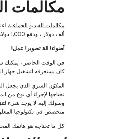
مكالمات الف
مكالمات الفيديو الجماعية
ألف دولار ، ودفع 1,000 دولار في الساعة لتشغيله ، وجعل جميع المشاركين يذهبون ويجلسون أمام الكاميرات.
أضواء! الة تصوير! عمل!
في الوقت الحاضر ، يمكنك 
كان يستغرقه لتشغيل جهاز الك
المكوّن السري الذي يجعل ال
وصولك إليه. لا يوجد شيء لتنزي
متخصص في تكنولوجيا المعلو
كل ما تحتاجه هو هاتفك المح