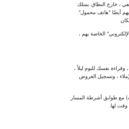
في ، خارج النطاق. يمتلك
يهم أيضًا "هاتف محمول".
كان.
إلكتروني" الخاصة بهم ،
قراءة نفسك للنوم ليلاً ،
لإملاء ، وتسجيل العروض
ات) مع طوابق أشرطة المسار
 وقت لها.