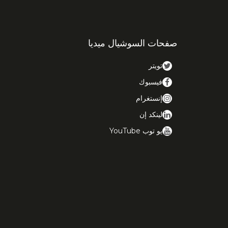
صفحات السوشيال ميديا
تويتر
فيسبوك
إنستغرام
لينكد إن
يو توب YouTube