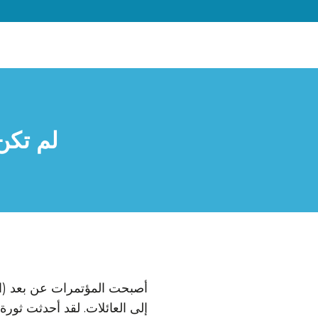
لم تكن 
أصبحت المؤتمرات عن بعد (الم
إلى العائلات. لقد أحدثت ثور