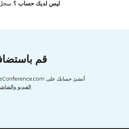
ليس لديك حساب ؟
سجل م
قم باستضافة
أنشئ حسابك على FreeConference.com واحصل على إمكانية الوصول إلى كل ما تحتاجه لشركتك أو مؤسستك للانطلاق بقوة، مثل
الفيديو والشاش