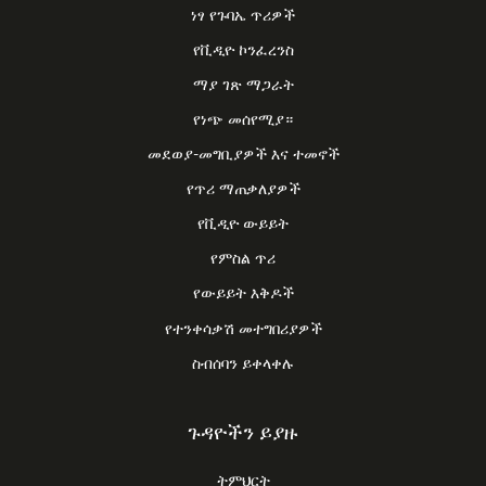
ነፃ የጉባኤ ጥሪዎች
የቪዲዮ ኮንፈረንስ
ማያ ገጽ ማጋራት
የነጭ መሰየሚያ።
መደወያ-መግቢያዎች እና ተመኖች
የጥሪ ማጠቃለያዎች
የቪዲዮ ውይይት
የምስል ጥሪ
የውይይት እቅዶች
የተንቀሳቃሽ መተግበሪያዎች
ስብሰባን ይቀላቀሉ
ጉዳዮችን ይያዙ
ትምህርት