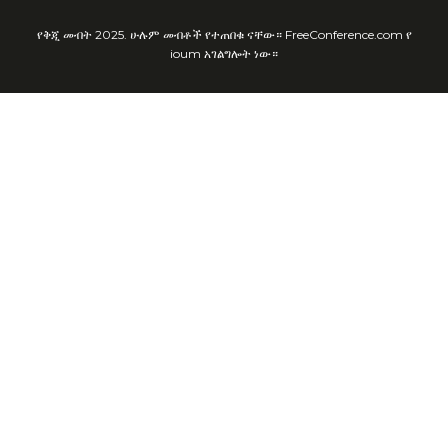
የቅጂ መብት 2025. ሁሉም መብቶች የተጠበቁ ናቸው። FreeConference.com የ
ioum አገልግሎት ነው።