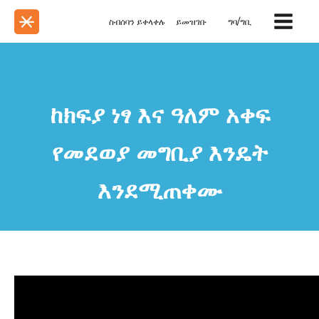
ስብሰባን ይቀላቀሉ
ይመዝገቡ
ግባ/ግቢ
ከክፍያ ነፃ እና ዓለም አቀፍ
የመደወያ መግቢያ እንዴት
እንደሚጠቀሙ