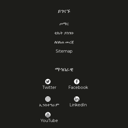
ይገናኙ
ጦማር
ቲኬት ያስገቡ
ለበለጠ መረጃ
Sitemap
ማኅበራዊ
Twitter
Facebook
ኢንስተግራም
LinkedIn
YouTube