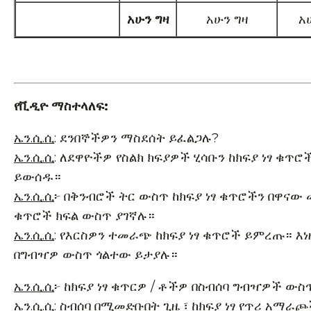
አሁን ግዛ
አሁን ግዛ
አ
የቪዲዮ ማስተላለፍ:
ኤን.ሲ.ሲ
: ደንበኞችዎን ማስደሰት ይፈልጋሉ?
ኤን.ሲ.ሲ
: ለደዋዮችዎ የስልክ ክፍያዎች ሂሳቡን ከክፍያ ነፃ ቁጥሮ
ይውሰዱ።
ኤን.ሲ.ሲ
፦ በቅንብሮች ትር ውስጥ ከክፍያ ነፃ ቁጥሮችን በዋናው
ቁጥሮች ክፍል ውስጥ ያገኛሉ።
ኤን.ሲ.ሲ
: የእርስዎን ተመራጭ ከክፍያ ነፃ ቁጥሮች ይምረጡ። እ
በግብዣዎ ውስጥ ጎልተው ይታያሉ።
ኤን.ሲ.ሲ
፦ ከክፍያ ነፃ ቁጥርዎ / ቶችዎ በስብሰባ ግብዣዎች ውስ
ኤን.ሲ.ሲ
: ስብሰባ በሚመድቡበት ጊዜ ፣ ​​ከክፍያ ነፃ የጥሪ አማራ