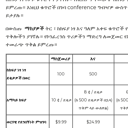
ይምረጡ። እነዚህ ቁጥሮች በጉባ conference ግብዣዎ ውስጥ
ይታያሉ።
በውስጡ
ማከያዎች
ትር ፣ ከክፍያ ነፃ እና ዓለም አቀፍ ቁጥሮች
ጥቅሎችን ያገኛሉ። የኮንፈረንስ ጥሪዎችን ማድረግ ለመጀመር የ
ተመራጭ ጥቅል ይምረጡ።
ማስጀመሪያ 
እና 
ከክፍያ ነፃ ነፃ
100
500
ደቂቃዎች በወር
8 ¢ / ደቂቃ
6
10 ¢ / ደቂቃ
(ከ 500 ደቂቃዎች በኋላ)
(ከ 50
አማካይ ክፍያ
ጥቅም ላይ ውለዋል)
ጥቅም
$9.99
$24.99
ወርሃዊ የደንበኝነት ምዝገባ