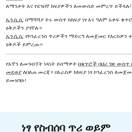
ለማንቃት እና የደንበኛ ክፍያዎችን ለመውሰድ መምረጥ ይችላሉ!
ኤን.ሲ.ሲ
: በማሻሻያ ትሩ ውስጥ ከክፍያ ነፃ እና ዓለም አቀፍ ቁ
ዕቅዶችን ያገኛሉ።
ኤን.ሲ.ሲ
: የኮንፈረንስ ጥሪዎችን ማድረግ ለመጀመር የእርስዎን
ዕቅዶች ይምረጡ።
የእኛን ለመጎብኘት ነጻነት ይሰማዎት
በቁጥሮች ባህሪ ገጽ ውስጥ ከ
መደወያ
ለበለጠ መረጃ። በእራስዎ ከክፍያ ነፃ ኮንፈረንስ ለመጀመ
ይመዝገቡ!
ነፃ የስብሰባ ጥሪ ወይም