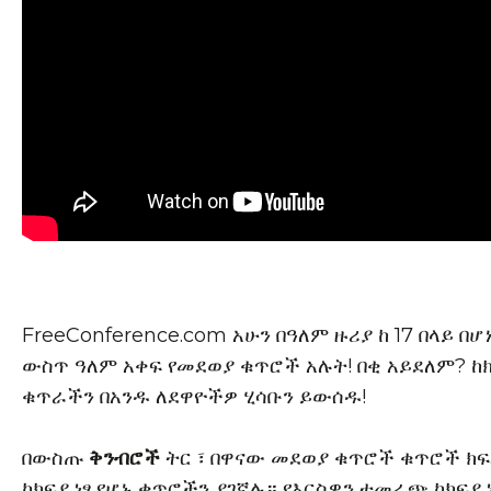
FreeConference.com አሁን በዓለም ዙሪያ ከ 17 በላይ በሆ
ውስጥ ዓለም አቀፍ የመደወያ ቁጥሮች አሉት! በቂ አይደለም? ከክ
ቁጥራችን በአንዱ ለደዋዮችዎ ሂሳቡን ይውሰዱ!
በውስጡ
ቅንብሮች
ትር ፣ በዋናው መደወያ ቁጥሮች ቁጥሮች ክ
ከክፍያ ነፃ የሆኑ ቁጥሮችን ያገኛሉ። የእርስዎን ተመራጭ ከክፍያ 