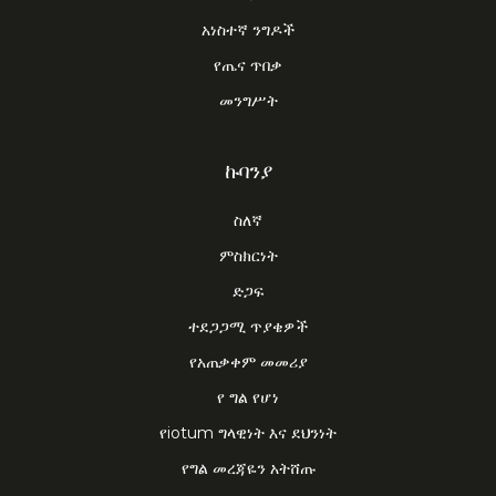
አነስተኛ ንግዶች
የጤና ጥበቃ
መንግሥት
ኩባንያ
ስለኛ
ምስክርነት
ድጋፍ
ተደጋጋሚ ጥያቄዎች
የአጠቃቀም መመሪያ
የ ግል የሆነ
የiotum ግላዊነት እና ደህንነት
የግል መረጃዬን አትሸጡ