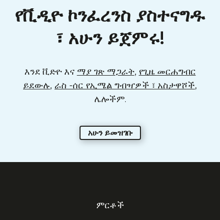
የቪዲዮ ኮንፈረንስ ያስተናግዱ
፣ አሁን ይጀምሩ!
እንደ ቪድዮ እና
ማያ ገጽ ማጋራት
,
የጊዜ መርሐግብር
ይደውሉ
,
ራስ -ሰር የኢሜል ግብዣዎች ፣ አስታዋሾች
,
ሌሎችም.
አሁን ይመዝገቡ
ምርቶች